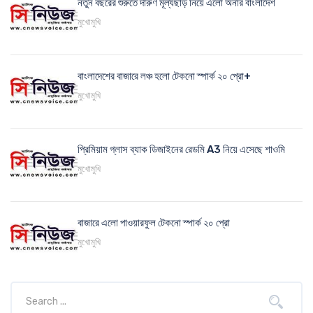
নতুন বছরের শুরুতে দারুণ মূল্যছাড় নিয়ে এলো অনার বাংলাদেশ
মুখোমুখি
বাংলাদেশের বাজারে লঞ্চ হলো টেকনো স্পার্ক ২০ প্রো+
মুখোমুখি
প্রিমিয়াম গ্লাস ব্যাক ডিজাইনের রেডমি A3 নিয়ে এসেছে শাওমি
মুখোমুখি
বাজারে এলো পাওয়ারফুল টেকনো স্পার্ক ২০ প্রো
মুখোমুখি