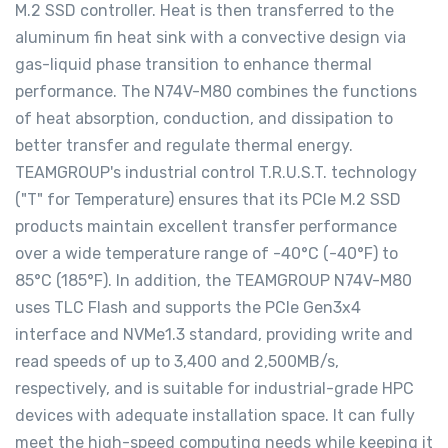
M.2 SSD controller. Heat is then transferred to the
aluminum fin heat sink with a convective design via
gas-liquid phase transition to enhance thermal
performance. The N74V-M80 combines the functions
of heat absorption, conduction, and dissipation to
better transfer and regulate thermal energy.
TEAMGROUP's industrial control T.R.U.S.T. technology
("T" for Temperature) ensures that its PCIe M.2 SSD
products maintain excellent transfer performance
over a wide temperature range of -40
°
C (-40
°
F) to
85
°
C (185
°
F). In addition, the TEAMGROUP N74V-M80
uses TLC Flash and supports the PCIe Gen3x4
interface and NVMe1.3 standard, providing write and
read speeds of up to 3,400 and 2,500MB/s,
respectively, and is suitable for industrial-grade HPC
devices with adequate installation space. It can fully
meet the high-speed computing needs while keeping it