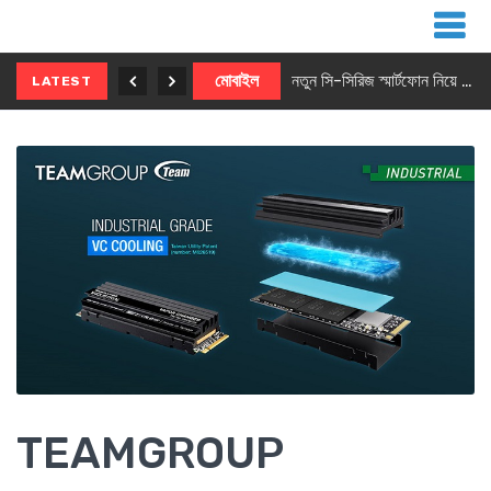
নতুন ৫জি মাস্টার ফোন আনছে ইনফিনিক্স
মোবাইল
নতুন সি-সিরিজ স্মার্টফোন নিয়ে আসছে রিয়েলমি
LATEST
TEAMGROUP