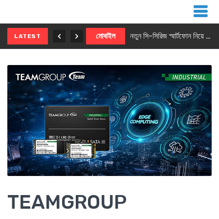
নতুন ৫জি মাস্টার ফোন আনছে ইনফিনিক্স
মোবাইল
নতুন সি-সিরিজ স্মার্টফোন নিয়ে আসছে রিয়েলমি
LATEST
TEAMGROUP