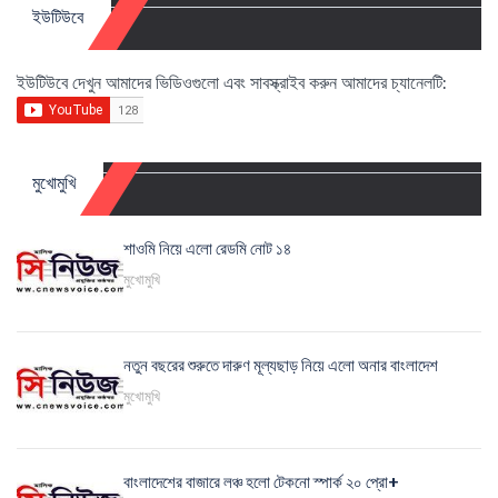
ইউটিউবে
ইউটিউবে দেখুন আমাদের ভিডিওগুলো এবং সাবস্ক্রাইব করুন আমাদের চ্যানেলটি:
মুখোমুখি
শাওমি নিয়ে এলো রেডমি নোট ১৪
মুখোমুখি
নতুন বছরের শুরুতে দারুণ মূল্যছাড় নিয়ে এলো অনার বাংলাদেশ
মুখোমুখি
বাংলাদেশের বাজারে লঞ্চ হলো টেকনো স্পার্ক ২০ প্রো+