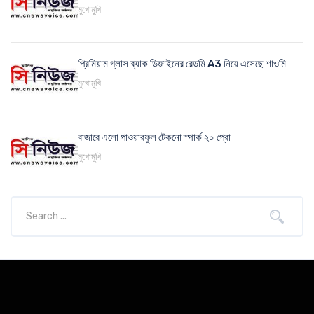
মুখোমুখি
প্রিমিয়াম গ্লাস ব্যাক ডিজাইনের রেডমি A3 নিয়ে এসেছে শাওমি
মুখোমুখি
বাজারে এলো পাওয়ারফুল টেকনো স্পার্ক ২০ প্রো
মুখোমুখি