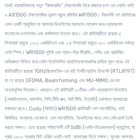
তারই ধারাবাহিকতায় নতুন “বিমফরমিং” টেকনোলজি নিয়ে বাজারে চলে এল ওয়াই-ফাই
৬ AX1500 টেকনোলজির ডুয়াল ব্যান্ড রাউটার WR1500। বিমফর্মিং হল রাউটারের
এমন একটি প্রযুক্তি যা আপনার ডিভাইসের স্থানকে ফোকাস করে ওয়্যারলেস
সংযোগের গুণগতমান এবং কর্মক্ষমতা উন্নত করে। এই রাউটারটিতে রয়েছে ৫
গিগাহার্জ ব্যান্ডে ১২০১ এমবিপিএস এবং ২.৪ গিগাহার্জ ব্যান্ডে ৩০০ এমবিপিএস পর্যন্ত
ডেটা স্পিড। WR1500 সুইফ্ট এবং ল্যাগ-ফ্রি স্ট্রিমিং, গেমিং এবং ব্রাউজিং
অভিজ্ঞতা নিশ্চিত করে ডেটা-ইনটেনসিভ অ্যাপ্লিকেশনগুলির চাহিদা পূরণ করে৷ এই
রাউটারটিতে রয়েছে 1GHzরিয়েলটেক-এর হাই ইনটিগ্রেটেড চিপসেট (RTL8197)
যা তে রয়েছে OFDMA, Beamforming এবং MU-MIMO এর মত
অত্যাধুনিক ফিচারস। এছাড়াও এই রাউটারটি ২০টিরও বেশি ওয়্যারলেস ডিভাইস
(মোবাইলফোন, ল্যাপটপ, পিসি,টিভি বক্স, স্মার্ট টিভি, ইত্যাদি) একসাথে ব্যবহারের
সক্ষমতা রাখে। Cudy (কিউডি) WR1500 রাউটারটি মেশ সাপোর্টটেড, তাই
কিউডির অন্যান্য যেকোনো মেশ সাপোর্টটেড ডিভাইসের সাথে মেশ নেটওয়ার্ক তৈরি
করতে সক্ষম। এতে রয়েছে শক্তিশালী ৪টি 5dBi (ওমনি-ডিরেকশনাল) অ্যান্টেনা, যা
প্রায় ২৫০০ স্কয়ার ফিট এরিয়া ওয়াই-ফাই কাভারেজ দিতে সক্ষম। সুতরাং আপনার