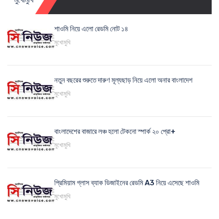
শাওমি নিয়ে এলো রেডমি নোট ১৪
মুখোমুখি
নতুন বছরের শুরুতে দারুণ মূল্যছাড় নিয়ে এলো অনার বাংলাদেশ
মুখোমুখি
বাংলাদেশের বাজারে লঞ্চ হলো টেকনো স্পার্ক ২০ প্রো+
মুখোমুখি
প্রিমিয়াম গ্লাস ব্যাক ডিজাইনের রেডমি A3 নিয়ে এসেছে শাওমি
মুখোমুখি