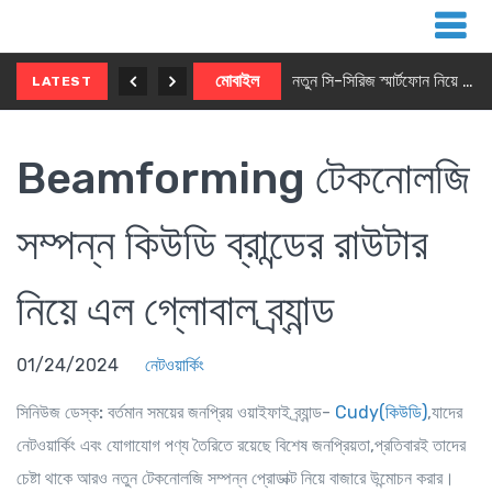
নতুন ৫জি মাস্টার ফোন আনছে ইনফিনিক্স
মোবাইল
নতুন সি-সিরিজ স্মার্টফোন নিয়ে আসছে রিয়েলমি
LATEST
Beamforming টেকনোলজি
সম্পন্ন কিউডি ব্রান্ডের রাউটার
নিয়ে এল গ্লোবাল ব্র্যান্ড
01/24/2024
নেটওয়ার্কিং
সিনিউজ ডেস্ক:
বর্তমান সময়ের জনপ্রিয় ওয়াইফাই ব্র্যান্ড-
Cudy(কিউডি)
,যাদের
নেটওয়ার্কিং এবং যোগাযোগ পণ্য তৈরিতে রয়েছে বিশেষ জনপ্রিয়তা,প্রতিবারই তাদের
চেষ্টা থাকে আরও নতুন টেকনোলজি সম্পন্ন প্রোডাক্ট নিয়ে বাজারে উন্মোচন করার।