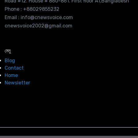
Road #12. House # 860-861. First floor A1,Bangladesh
Phone : +88029855232
Email : info@cnewsvoice.com
cnewsvoice2002@gmail.com
মেনু
Blog
Contact
Home
Newsletter