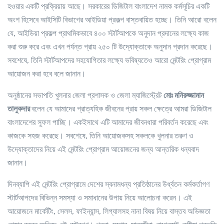
হওয়ার একটি প্রক্রিয়ায় আছে। সরকারের ডিজিটাল বাংলাদেশ নামক কর্মসূচির একটি
অংশ হিসেবে আইসিটি বিভাগের আইডিয়া প্রকল্প বাস্তবায়িত হচ্ছে। তিনি আরো বলেন
যে, আইডিয়া প্রকল্প প্রাথমিকভাবে ৪০০ স্টার্টআপকে অনুদান প্রদানের লক্ষ্যে কাজ
করা শুরু করে এবং এখন পর্যন্ত প্রায় ২৫০ টি উদ্যোক্তাকে অনুদান প্রদান করেছে।
সবশেষে, তিনি স্টার্টআপদের সহযোগিতার লক্ষ্যে ভবিষ্যতেও আরো মেন্টরিং প্রোগ্রাম
আয়োজন করা হবে বলে জানান।
অনুষ্ঠানের সভাপতি খুলনার জেলা প্রশাসক ও জেলা ম্যাজিস্ট্রেট
মোঃ মনিরুজ্জামান
তালুকদার
বলেন যে আমাদের প্রাত্যহিক জীবনের প্রায় সকল ক্ষেত্রে আমরা ডিজিটাল
বাংলাদেশের সুফল পাচ্ছি। একইসাথে এটি আমাদের জীবনধারা পরিবর্তন করেছে এবং
কাজকে সহজ করেছে। সবশেষে, তিনি আয়োজকসহ সকলকে খুলনার তরুণ ও
উদ্যোক্তাদের নিয়ে এই মেন্টরিং প্রোগ্রাম আয়োজনের জন্য আন্তরিক ধন্যবাদ
জানান।
দিনব্যাপি এই মেন্টরিং প্রোগ্রামে দেশের স্বনামধন্য প্রতিষ্ঠানের উর্ধ্বতন কর্মকর্তাগণ
স্টার্টআপদের বিভিন্ন সমস্যা ও সমাধানের উপায় নিয়ে আলোচনা করেন। এই
আয়োজনে মার্কেটিং, সেলস, ফাইন্যান্স, লিগ্যালসহ নানা বিষয় নিয়ে বাস্তব অভিজ্ঞতা