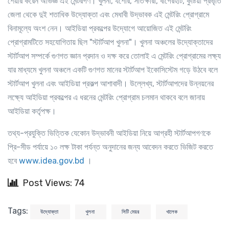
শেয়ার করেন অভিজ্ঞ এই মেন্টরগণ। খুলনা, যশোর, সাতক্ষীরা, বাগেরহাট, কুষ্টিয়া প্রভৃতি
জেলা থেকে দুই শতাধিক উদ্যোক্তা এবং মেধাবী উদ্ভাবক এই মেন্টরিং প্রোগ্রামে
বিনামূল্যে অংশ নেন। আইডিয়া প্রকল্পের উদ্যোগে আয়োজিত এই মেন্টরিং
প্রোগ্রামটিতে সহযোগিতায় ছিল "স্টার্টআপ খুলনা"। খুলনা অঞ্চলের উদ্যোক্তাদের
স্টার্টআপ সম্পর্কে গুণগত জ্ঞান প্রদান ও দক্ষ করে তোলাই এ মেন্টরিং প্রোগ্রামের লক্ষ্য
যার মাধ্যমে খুলনা অঞ্চলে একটি গুণগত মানের স্টার্টআপ ইকোসিস্টেম গড়ে উঠবে বলে
স্টার্টআপ খুলনা এবং আইডিয়া প্রকল্প আশাবাদী। উল্লেখ্য, স্টার্টআপদের উন্নয়নের
লক্ষ্যে আইডিয়া প্রকল্পের এ ধরনের মেন্টরিং প্রোগ্রাম চলমান থাকবে বলে জানায়
আইডিয়া কর্তৃপক্ষ।
তথ্য-প্রযুক্তি ভিত্তিক যেকোন উদ্ভাবনী আইডিয়া নিয়ে আগ্রহী স্টার্টআপগণকে
প্রি-সীড পর্যায়ে ১০ লক্ষ টাকা পর্যন্ত অনুদানের জন্য আবেদন করতে ভিজিট করতে
হবে
www.idea.gov.bd
।
Post Views: 74
Tags:
উদ্যোক্তা
খুলনা
সিটি মেয়র
খালেক