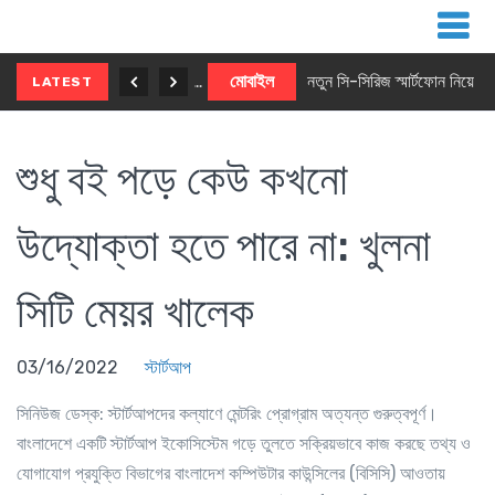
নতুন ৫জি মাস্টার ফোন আনছে ইনফিনিক্স
মোবাইল
নতুন সি-সিরিজ স্মার্টফোন নিয়ে আসছে রিয়েলমি
LATEST
শুধু বই পড়ে কেউ কখনো
উদ্যোক্তা হতে পারে না: খুলনা
সিটি মেয়র খালেক
03/16/2022
স্টার্টআপ
সিনিউজ ডেস্ক
: স্টার্টআপদের কল্যাণে মেন্টরিং প্রোগ্রাম অত্যন্ত গুরুত্বপূর্ণ।
বাংলাদেশে একটি স্টার্টআপ ইকোসিস্টেম গড়ে তুলতে সক্রিয়ভাবে কাজ করছে তথ্য ও
যোগাযোগ প্রযুক্তি বিভাগের বাংলাদেশ কম্পিউটার কাউন্সিলের (বিসিসি) আওতায়