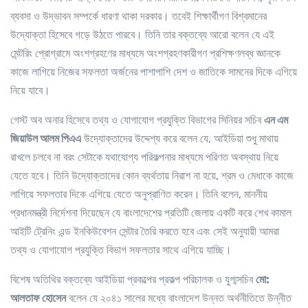
ব্যবসা ও উদ্ভাবন সম্পর্কে ধারণা থাকা দরকার। তবেই শিক্ষার্থীগণ বিশ্বমানের
উদ্যোক্তা হিসেবে গড়ে উঠতে পারবে। তিনি তার বক্তব্যে আরো বলেন যে এই
মেন্টরিং প্রোগ্রামে অংশগ্রহণের মাধ্যমে অংশগ্রহণকারীগণ প্রশিক্ষণলব্ধ জ্ঞানকে
কাজে লাগিয়ে নিজের সফলতা অর্জনের পাশাপাশি দেশ ও জাতিকে সামনের দিকে এগিয়ে
নিয়ে যাবে।
গেস্ট অব অনার হিসেবে তথ্য ও যোগাযোগ প্রযুক্তি বিভাগের সিনিয়র সচিব
এন এম
জিয়াউল আলম পিএএ
উদ্যোক্তাদের উদ্দেশ্য করে বলেন যে, আইডিয়া শুধু মাথায়
রাখলে চলবে না বরং সেটাকে যথাযোগ্য পরিকল্পনার মাধ্যমে পরিণত অবস্থায় নিয়ে
যেতে হবে। তিনি উদ্যোক্তাদের কোন ব্যর্থতায় নিরাশ না হয়ে, শ্রম ও মেধাকে কাজে
লাগিয়ে সফলতার দিকে এগিয়ে যেতে অনুপ্রাণিত করেন। তিনি বলেন, মাননীয়
প্রধানমন্ত্রী নির্দেশনা দিয়েছেন যে বাংলাদেশের প্রতিটি জেলায় একটি করে শেখ কামাল
আইটি ট্রেনিং এন্ড ইনকিউবেশন সেন্টার তৈরি করতে হবে এবং সেই অনুযায়ী আমরা
তথ্য ও যোগাযোগ প্রযুক্তি বিভাগ সফলতার সাথে এগিয়ে যাচ্ছি।
বিশেষ অতিথির বক্তব্যে আইডিয়া প্রকল্পের প্রকল্প পরিচালক ও যুগ্মসচিব
মো:
আলতাফ হোসেন
বলেন যে ২০৪১ সালের মধ্যে বাংলাদেশ উন্নত অর্থনীতিতে উন্নীত