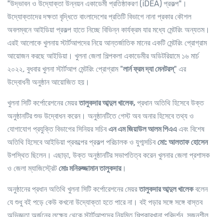
"উদ্ভাবন ও উদ্যোক্তা উন্নয়ন একাডেমী প্রতিষ্ঠাকরণ (iDEA) প্রকল্প"।
উদ্যোক্তাদের দক্ষতা বৃদ্ধিতে বাংলাদেশের প্রতিটি বিভাগে নানা প্রকার কৌশল
অবলম্বনে আইডিয়া প্রকল্প হাতে নিচ্ছে বিভিন্ন কার্যক্রম যার মধ্যে মেন্টরিং অন্যতম।
এরই আলোকে খুলনায় স্টার্টআপদের নিয়ে আন্তর্জাতিক মানের একটি মেন্টরিং প্রোগ্রাম
আয়োজন করছে আইডিয়া। খুলনা জেলা শিল্পকলা একাডেমীর অডিটরিয়ামে ১৬ মার্চ
২০২২, বুধবার খুলনা স্টার্টআপ মেন্টরিং প্রোগ্রাম "
লার্ন ফ্রম দ্যা মেনটরস্
" এর
উদ্বোধনী অনুষ্ঠান আয়োজিত হয়।
খুলনা সিটি কর্পোরেশনের মেয়র
তালুকদার আব্দুল খালেক,
প্রধান অতিথি হিসেবে উক্ত
অনুষ্ঠানটির শুভ উদ্বোধন করেন। অনুষ্ঠানটিতে গেস্ট অব অনার হিসেবে তথ্য ও
যোগাযোগ প্রযুক্তি বিভাগের সিনিয়র সচিব
এন এম জিয়াউল আলম পিএএ
এবং বিশেষ
অতিথি হিসেবে আইডিয়া প্রকল্পের প্রকল্প পরিচালক ও যুগ্মসচিব
মো: আলতাফ হোসেন
উপস্থিত ছিলেন। এছাড়া, উক্ত অনুষ্ঠানটির সভাপতিত্ব করেন খুলনার জেলা প্রশাসক
ও জেলা ম্যাজিস্ট্রেট
মোঃ মনিরুজ্জামান তালুকদার
।
অনুষ্ঠানের প্রধান অতিথি খুলনা সিটি কর্পোরেশনের মেয়র
তালুকদার আব্দুল খালেক
বলেন
যে শুধু বই পড়ে কেউ কখনো উদ্যোক্তা হতে পারে না। বই পড়ার সঙ্গে সঙ্গে বাস্তব
অভিজ্ঞতা অর্জনের লক্ষ্যে থেকে স্টার্টআপদের নিয়মিত শিল্পকারখানা পরিদর্শন, সৃজনশীল