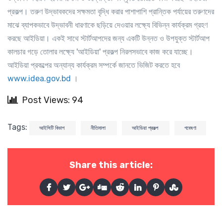
প্রকল্প। তরুণ উদ্ভাবকদের সক্ষমতা বৃদ্ধি করার পাশাপাশি প্রান্তিক পর্যায়ের তরুণদের
মাঝে ব্যাপকভাবে উদ্ভাবনী ধারণাকে ছড়িয়ে দেওয়ার লক্ষ্যে বিভিন্ন কার্যক্রম গ্রহণ
করছে আইডিয়া। একই সাথে স্টার্টআপদের জন্য একটি উন্নত ও উপযুক্ত স্টার্টআপ
কালচার গড়ে তোলার লক্ষ্যে 'আইডিয়া' প্রকল্প নিরলসভাবে কাজ করে যাচ্ছে।
আইডিয়া প্রকল্পের অন্যান্য কার্যক্রম সম্পর্কে জানতে ভিজিট করতে হবে
www.idea.gov.bd
।
Post Views: 94
Tags:
আইসিটি বিভাগ
নীতিমালা
আইডিয়া প্রকল্প
গবেষণা
Share this article: