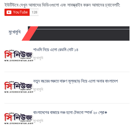
ইউটিউবে দেখুন আমাদের ভিডিওগুলো এবং সাবস্ক্রাইব করুন আমাদের চ্যানেলটি:
মুখোমুখি
শাওমি নিয়ে এলো রেডমি নোট ১৪
মুখোমুখি
নতুন বছরের শুরুতে দারুণ মূল্যছাড় নিয়ে এলো অনার বাংলাদেশ
মুখোমুখি
বাংলাদেশের বাজারে লঞ্চ হলো টেকনো স্পার্ক ২০ প্রো+
মুখোমুখি