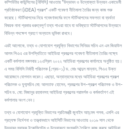
কম্পিউটার কাউন্সিলের (বিসিসি) আওতায় "উদ্ভাবন ও উদ্যোক্তা উন্নয়ন একাডেমী
প্রতিষ্ঠাকরণ (iDEA) প্রকল্প" একটি গবেষণা নীতিমালা তৈরির জন্য কাজ শুরু
করেছে। স্টার্টআপদের নিয়ে গবেষণাকর্মের ফলে স্টার্টআপদের সফলতা বা ব্যর্থতা
বিষয়ক নানা প্রকার গুরুত্বপূর্ণ তথ্য পাওয়া যাবে যা ভবিষ্যতে স্টার্টআপদের উন্নয়নে
বিভিন্ন পদক্ষেপ গ্রহণে অন্যতম ভূমিকা রাখবে।
এরই আলোকে, তথ্য ও যোগাযোগ প্রযুক্তি বিভাগের সিনিয়র সচিব এন এম জিয়াউল
আলম পিএএ এর উপস্থিতিতে আইডিয়া প্রকল্পের গবেষণা নীতিমালা তৈরির লক্ষ্যে
একটি কর্মশালা মঙ্গলবার ১২এপ্রিল ২০২২ আইডিয়া প্রকল্পের কার্যালয়ে অনুষ্ঠিত হয়।
এ সময় বিসিসি নির্বাহী পরিচালক (গ্রেড-১) ড. মোঃ আব্দুল মান্নান, পিএএ উক্ত
আয়োজনে যোগদান করেন। এছাড়া, অন্যান্যদের মধ্যে আইডিয়া প্রকল্পের প্রকল্প
পরিচালক ও যুগ্মসচিব মো: আলতাফ হোসেন, প্রকল্পের উপ-প্রকল্প পরিচালক ও উপ-
সচিব ড. মো: মিজানুর রহমানসহ আইডিয়া প্রকল্পের পরামর্শক ও কর্মকর্তাগণ এই
কর্মশালায় অংশ নেন।
তথ্য ও যোগাযোগ প্রযুক্তি বিভাগের প্রতিমন্ত্রী জুনাইদ আহ্‌মেদ পলক, এমপি এর
প্রত্যক্ষ নির্দেশনা ও তত্ত্বাবধানে আইসিটি বিভাগের আওতায় ২০১৬ সাল থেকে
উদ্ভাবন সহায়ক ইকোসিস্টেম ও উদ্যোক্তা সংস্কৃতি তৈরিতে কাজ করছে আইডিয়া