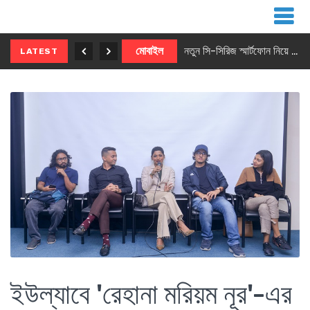
নতুন ৫জি মাস্টার ফোন আনছে ইনফিনিক্স
মোবাইল
নতুন সি-সিরিজ স্মার্টফোন নিয়ে আসছে রিয়েলমি
LATEST
ইউল্যাবে 'রেহানা মরিয়ম নূর'-এর