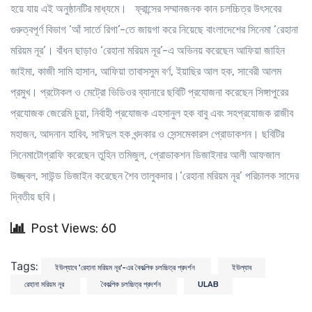
হয়ে যায় এই অনুষ্ঠানটির মাধ্যমে। ফ্রান্সের সম্মানজনক কান চলচ্চিত্র উৎসবের
গুরুত্বপূর্ণ বিভাগ ‘আঁ সার্তে রিগা’-তে জায়গা করে নিয়েছে বাংলাদেশের সিনেমা ‘রেহানা
মরিয়ম নূর’। বাঁধন ছাড়াও ‘রেহানা মরিয়ম নূর’-এ অভিনয় করেছেন আফিয়া জাহিন
জাইমা, কাজী সামি হাসান, আফিয়া তাবাসসুম বর্ণ, ইয়াছির আল হক, সাবেরী আলম
প্রমুখ। প্রটোকল ও মেট্রো ভিডিওর ব্যানারে ছবিটি প্রযোজনা করেছেন সিঙ্গাপুরের
প্রযোজক জেরেমি চুয়া, নির্বাহী প্রযোজক এহসানুল হক বাবু এবং সহপ্রযোজক রাজীব
মহাজন, আদনান হাবিব, সাঈদুল হক খন্দকার ও সেন্সমেকারস প্রোডাকশন। ছবিটির
সিনেমাটোগ্রাফি করেছেন তুহিন তমিজুল, প্রোডাকশন ডিজাইনার আলী আফজাল
উজ্জ্বল, সাউন্ড ডিজাইন করেছেন শৈব তালুকদার।‘রেহানা মরিয়ম নূর’ পরিচালক সাদের
দ্বিতীয় ছবি।
Post Views: 60
Tags:
ইউল্যাবে 'রেহানা মরিয়ম নূর'-এর বৈকল্পিক চলচ্চিত্র প্রদর্শন
ইউল্যাব
রেহানা মরিয়ম নূর
বৈকল্পিক চলচ্চিত্র প্রদর্শন
ULAB