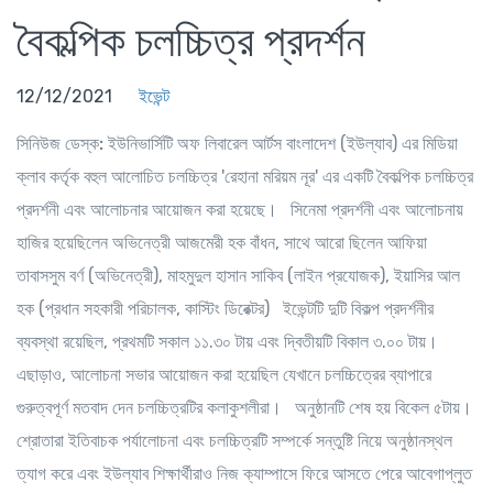
বৈকল্পিক চলচ্চিত্র প্রদর্শন
12/12/2021
ইভেন্ট
সিনিউজ ডেস্ক:
ইউনিভার্সিটি অফ লিবারেল আর্টস বাংলাদেশ (ইউল্যাব) এর মিডিয়া
ক্লাব কর্তৃক বহুল আলোচিত চলচ্চিত্র 'রেহানা মরিয়ম নূর' এর একটি বৈকল্পিক চলচ্চিত্র
প্রদর্শনী এবং আলোচনার আয়োজন করা হয়েছে। সিনেমা প্রদর্শনী এবং আলোচনায়
হাজির হয়েছিলেন অভিনেত্রী আজমেরী হক বাঁধন, সাথে আরো ছিলেন আফিয়া
তাবাসসুম বর্ণ (অভিনেত্রী), মাহমুদুল হাসান সাকিব (লাইন প্রযোজক), ইয়াসির আল
হক (প্রধান সহকারী পরিচালক, কাস্টিং ডিরেক্টর) ইভেন্টটি দুটি বিকল্প প্রদর্শনীর
ব্যবস্থা রয়েছিল, প্রথমটি সকাল ১১.৩০ টায় এবং দ্বিতীয়টি বিকাল ৩.০০ টায়।
এছাড়াও, আলোচনা সভার আয়োজন করা হয়েছিল যেখানে চলচ্চিত্রের ব্যাপারে
গুরুত্বপূর্ণ মতবাদ দেন চলচ্চিত্রটির কলাকুশলীরা। অনুষ্ঠানটি শেষ হয় বিকেল ৫টায়।
শ্রোতারা ইতিবাচক পর্যালোচনা এবং চলচ্চিত্রটি সম্পর্কে সন্তুষ্টি নিয়ে অনুষ্ঠানস্থল
ত্যাগ করে এবং ইউল্যাব শিক্ষার্থীরাও নিজ ক্যাম্পাসে ফিরে আসতে পেরে আবেগাপ্লুত