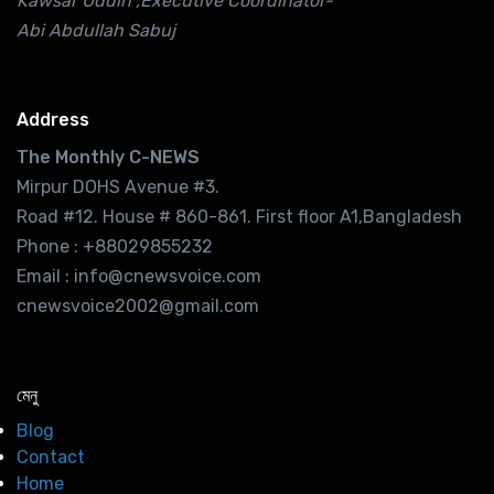
Kawsar Uddin ,Executive Coordinator-
Abi Abdullah Sabuj
Address
The Monthly C-NEWS
Mirpur DOHS Avenue #3.
Road #12. House # 860-861. First floor A1,Bangladesh
Phone : +88029855232
Email : info@cnewsvoice.com
cnewsvoice2002@gmail.com
মেনু
Blog
Contact
Home