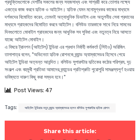
প্রযুক্তিগুলোকে দেশটির সকলের জন্য সহজসাধ্য এবং সাশ্রয়ী করে তোলার লক্ষ্যে
একত্রে কাজ করবে হৃতিক ও আইটেল। হৃতিক যেমন মনোমুগ্ধকর কাজের মাধ্যমে
দর্শকদের বিমোহিত করেন, তেমনই অত্যাধুনিক ডিভাইস এবং অতুলনীয় সেবা প্রদানের
মাধ্যমে গ্রাহকদের বিমোহিত করবে আইটেল। বলিউড তারকাকে সাথে নিয়ে সামনের
দিনগুলোতে মোবাইল গ্রাহকদের জন্য আধুনিক সব সুবিধা এবং নতুনত্ব নিয়ে আসতে
যাচ্ছে আইটেল মোবাইল।
এ বিষয়ে ট্রানশন (আইটেল) ইন্ডিয়া এর প্রধান নির্বাহী কর্মকর্তা (সিইও) অরিজিৎ
তালাপাত্র বলেন, "অভিনেতা হৃতিক রোশনকে ব্র্যান্ড অ্যাম্বাসেডর হিসেবে পেয়ে
আইটেল ইন্ডিয়া অত্যন্ত আনন্দিত। বলিউড সুপারস্টার হৃতিকের কঠোর পরিশ্রম, দৃঢ়
সংকল্প এবং বহুমুখী প্রতিভা আমাদের ব্র্যান্ডের প্রতিশ্রুতি পুরোপুরি সামঞ্জস্যপূর্ণ হওয়ায়
ভবিষ্যতে দারুণ কিছু করা সম্ভব হবে।"
Post Views: 47
Tags:
আইটেল ইন্ডিয়ার নতুন ব্র্যান্ড অ্যাম্বাসেডর হলেন বলিউড সুপারস্টার হৃতিক রোশন
Share this article: