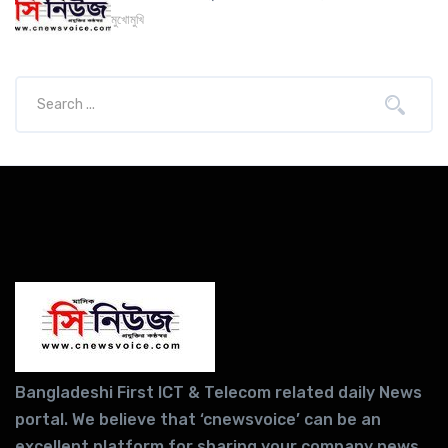
মুখোমুখি
Bangladeshi First ICT & Telecom related daily News
portal. We believe that ‘cnewsvoice’ can be an
excellent platform for sharing your company news