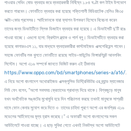
পাওয়ার সেভিং মোড ব্যবহার করে ব্যবহারকারী নির্বিঘ্নে ১.৮৪ ঘণ্টা কল টাইম উপভোগ
করতে পারবেন। ফোনটিতে ব্যবহার করা হয়েছে শক্তিশালী মিডিয়াটেক হেলিও জি৩৫
অক্টা-কোর প্রসেসর। স্মার্টফোনকে যারা ফ্যাশন উপকরণ হিসেবে বিবেচনা করেন
তাদের জন্য ডিভাইটিতে স্লিক ডিজাইন ব্যবহার করা হয়েছে। এ ডিভাইসটি দু’টি রঙে
পাওয়া যাচ্ছে। এগুলো হলো: ক্রিস্টাল ব্ল্যাক ও পার্ল ব্লু। ডিভাইসটিতে ব্যবহার করা
হয়েছে কালারওএস ১১, যার মাধ্যমে ব্যবহারকারীরা কাস্টমাইজড এক্সপেরিয়েন্স পাবেন।
সহজে ফোনটির লক খুলতে ফোনটিতে রয়েছে সাইড-মাউন্টেড ফিঙ্গারপ্রিন্ট আনলকিং
সিস্টেম। অপো এ১৬ সম্পর্কে জানতে ভিজিট করুন এই ঠিকানায়
https://www.oppo.com/bd/smartphones/series-a/a16/
.
এ নিয়ে অপো বাংলাদেশ অথোরাইজড এক্সক্লুসিভ ডিস্ট্রিবিউটর এর ব্র্যান্ড ম্যানেজার
লিউ ফেং বলেন, “অপো সবসময় ক্রেতাদের প্রাধান্য দিয়ে থাকে। বিশ্বজুড়ে মানুষ
যখন অর্থনৈতিক সঙ্কটের মুখোমুখি হয়ে দিন পরিচালনা করছে তখনই মানুষকে সাশ্রয়ী
দামে ফোন কেনার সুযোগ করে দিতে ও তাদের চাহিদা পূরণে অপো এর জনপ্রিয় এ১৬
মডেলের স্মার্টফোনের মূল্য হ্রাস করেছে।” এ অফারটি অপো বাংলাদেশের সকল
আউটলেটে পাওয়া যাচ্ছে। এ ছাড় সুবিধা পেতে এখনই নিকটস্থ অপো আউটলেটে