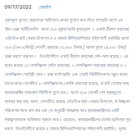
09/17/2022
মোবাইল
হ্রাসকৃত মূল্যে ক্রেতাদের স্মার্টফোন কেনার সুযোগ করে দিতে সম্প্রতি অপো এর
মিড-রেঞ্জ স্মার্টডিভাইস অপো এ১৬ হ্যান্ডসেটের মূল্যহ্রাস । এআই ট্রিপল ক্যামেরা,
এইচডি+আই কেয়ার ডিসপ্লে ও ৫ হাজার মিলিঅ্যাম্পিয়ার শক্তিশালী ব্যাটারির অপো
এ১৬ (৩+৩২জিবি) ফোনটি ক্রেতারা ১৩,৯৯০ টাকায় ( আসল মূল্য ১৪,৯৯০ টাকা)
ক্রয় করতে পারবেন।
ডিভাইসটিতে এআই ট্রিপল ক্যামেরা সেট-আপ রয়েছে। এর
মধ্যে রয়েছে ১৩ মেগাপিক্সেল মেইন ক্যামেরা, ২ মেগাপিক্সেল ম্যাক্রো ক্যামেরা ও ২
মেগাপিক্সেল পোর্ট্রেট মোড। যারা ফটোগ্রাফি এবং এআই বিউটিফিকেশন পছন্দ করেন
তাদের জন্য ফোনটিতে ৮ মেগাপিক্সেলের সেলফি ক্যামেরা রয়েছে, যা ছবি তোলার সময়
ব্যবহারকারীর ন্যাচারাল বিউটিকে তুলে ধরে। অপো এ১৬ ফোনটি বেশ স্বাচ্ছন্দ্যে
ব্যবহার করা যায়; কারণ, ফোনটিতে রয়েছে এইচডি+আই-কেয়ার ডিসপ্লে, যা উজ্জ্বল
পরিবেশের সাথে খাপ খায় এবং সে অনুযায়ী সামঞ্জস্য করে ব্যবহারকারীদের একটি
স্বাচ্ছন্দ্যদায়ক অভিজ্ঞতা প্রদান করে। এছাড়াও, ব্যবহারকারীদের চার্জের দুঃশ্চিন্তা দূর
করতে ডিভাইসটিতে রয়েছে ৫ হাজার মিলিঅ্যাম্পিয়ারের শক্তিশালী ব্যাটারি। সুপার