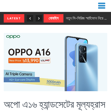
নতুন ৫জি মাস্টার ফোন আনছে ইনফিনিক্স
মোবাইল
নতুন সি-সিরিজ স্মার্টফোন নিয়ে আসছে রিয়েলমি
LATEST
অপো এ১৬ হ্যান্ডসেটের মূল্যহ্রাস