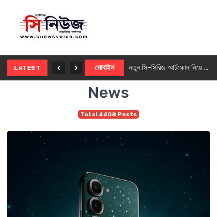
নতুন ৫জি মাস্টার ফোন আনছে ইনফিনিক্স
মোবাইল
নতুন সি-সিরিজ স্মার্টফোন নিয়ে আসছে রিয়েলমি
LATEST
News
Total 4408 Posts