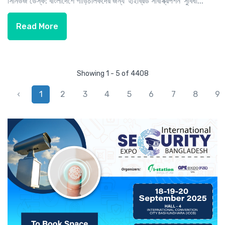
সিনিউজ ডেস্ক: বাংলাদেশে গাড়িচালকদের জন্য 'হাইব্রিড সাবস্ক্রিপশন' সুবিধা...
Read More
Showing 1 - 5 of 4408
‹
1
2
3
4
5
6
7
8
9