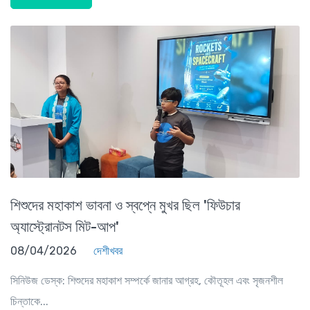
শিশুদের মহাকাশ ভাবনা ও স্বপ্নে মুখর ছিল 'ফিউচার
অ্যাস্ট্রোনটস মিট-আপ'
08/04/2026
দেশীখবর
সিনিউজ ডেস্ক: শিশুদের মহাকাশ সম্পর্কে জানার আগ্রহ, কৌতূহল এবং সৃজনশীল
চিন্তাকে...