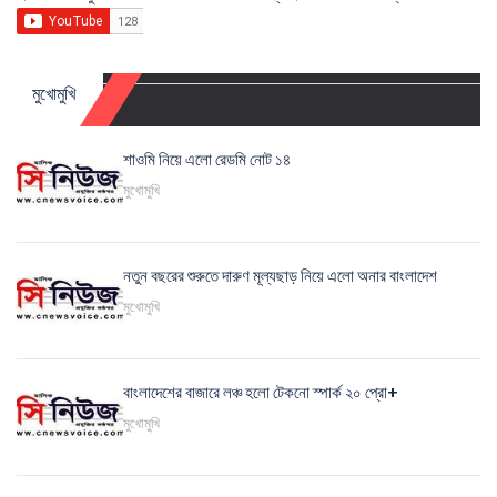
মুখোমুখি
শাওমি নিয়ে এলো রেডমি নোট ১৪
মুখোমুখি
নতুন বছরের শুরুতে দারুণ মূল্যছাড় নিয়ে এলো অনার বাংলাদেশ
মুখোমুখি
বাংলাদেশের বাজারে লঞ্চ হলো টেকনো স্পার্ক ২০ প্রো+
মুখোমুখি