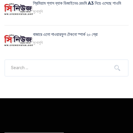
প্রিমিয়াম গ্লাস ব্যাক ডিজাইনের রেডমি A3 নিয়ে এসেছে শাওমি
মুখোমুখি
বাজারে এলো পাওয়ারফুল টেকনো স্পার্ক ২০ প্রো
মুখোমুখি