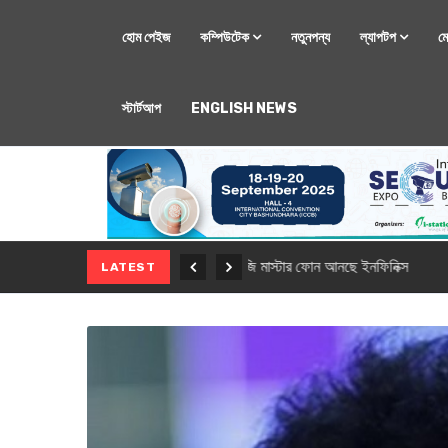
হোম পেইজ
কম্পিউটেক
নতুনপন্য
ল্যাপটপ
ম
স্টার্টআপ
ENGLISH NEWS
মোবাইল
নতুন সি-সিরিজ স্মার
LATEST