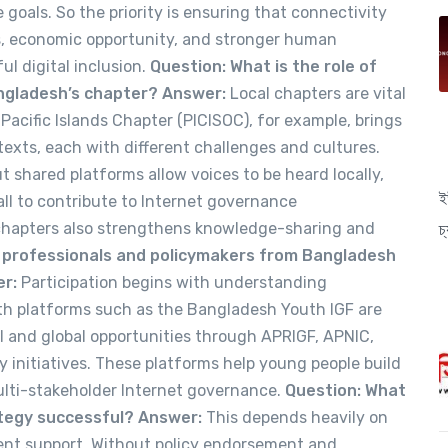
oals. So the priority is ensuring that connectivity
ces, economic opportunity, and stronger human
l digital inclusion.
Question: What is the role of
angladesh’s chapter?
Answer:
Local chapters are vital
acific Islands Chapter (PICISOC), for example, brings
exts, each with different challenges and cultures.
t shared platforms allow voices to be heard locally,
ই
all to contribute to Internet governance
 chapters also strengthens knowledge-sharing and
চ
 professionals and policymakers from Bangladesh
r:
Participation begins with understanding
uth platforms such as the Bangladesh Youth IGF are
al and global opportunities through APRIGF, APNIC,
 initiatives. These platforms help young people build
multi-stakeholder Internet governance.
Question: What
ategy successful?
Answer:
This depends heavily on
ment support. Without policy endorsement and