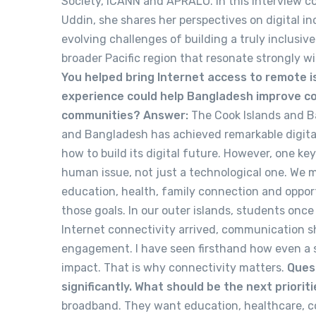
Society, ICANN and APRALO. In this interview 
Uddin, she shares her perspectives on digital 
evolving challenges of building a truly inclusi
broader Pacific region that resonate strongly w
You helped bring Internet access to remote i
experience could help Bangladesh improve co
communities?
Answer:
The Cook Islands and Ba
and Bangladesh has achieved remarkable digital
how to build its digital future. However, one key
human issue, not just a technological one. We 
education, health, family connection and oppor
those goals. In our outer islands, students on
Internet connectivity arrived, communication s
engagement. I have seen firsthand how even a
impact. That is why connectivity matters.
Ques
significantly. What should be the next priorit
broadband. They want education, healthcare, c