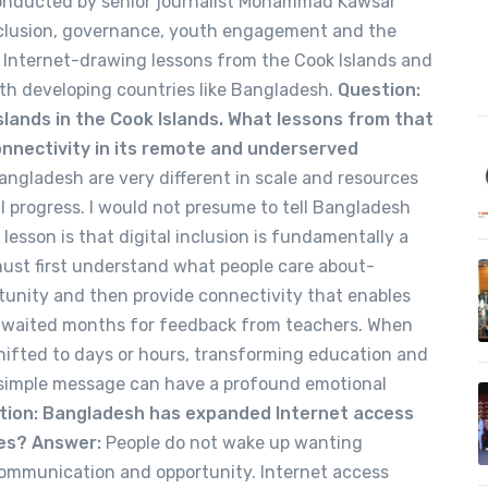
conducted by senior journalist Mohammad Kawsar
inclusion, governance, youth engagement and the
ve Internet-drawing lessons from the Cook Islands and
ith developing countries like Bangladesh.
Question:
slands in the Cook Islands. What lessons from that
nnectivity in its remote and underserved
ngladesh are very different in scale and resources
 progress. I would not presume to tell Bangladesh
 lesson is that digital inclusion is fundamentally a
must first understand what people care about-
tunity and then provide connectivity that enables
ce waited months for feedback from teachers. When
hifted to days or hours, transforming education and
 simple message can have a profound emotional
tion: Bangladesh has expanded Internet access
ies?
Answer:
People do not wake up wanting
ommunication and opportunity. Internet access