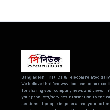
Bangladeshi First ICT & Telecom related daily
We believe that ‘cnewsvoice’ can be an excel
for sharing your company news and views, in
your products/services information to the w
sections of people in general and your potent