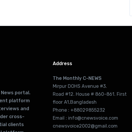
Address
The Monthly C-NEWS
Mirpur DOHS Avenue #3.
 News portal.
Road #12. House # 860-861. First
lent platform
floor A1,Bangladesh
terviews and
Phone : +88029855232
ider cross-
Email : info@cnewsvoice.com
ial clients
cnewsvoice2002@gmail.com