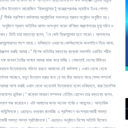
স্থ এক সম্মেলন কক্ষে ‘বাংলাদেশ অ্যাসোসিয়েশন অফ কনট্যাক্ট সেন্টার অ্যান্ড
 উদ্যোগে আয়োজিত ‘ফ্রিল্যান্সার টু অন্ত্রেপ্রেনারঃ অ্যাচিভ ইওর গোল্‌স্‌
)
’ শীর্ষক প্রশিক্ষণ কর্মশালার আনুষ্ঠানিক সনদপত্র প্রদান অনুষ্ঠান অনুষ্ঠিত হয়।
নুষ্ঠানে প্রধান অতিথির আসন অলংকৃত করেন বাণিজ্য মন্ত্রণালয়ের যুগ্ম সচিব ও
খান। তিনি তার বক্তব্যে বলেন, “যে কেউ ফ্রিল্যান্সার হতে পারেন। আপনাদের
রিল্যান্সারদের পাশে আছে। ভবিষ্যতে এধরণের কোর্সগুলোকে অনলাইনে নিয়ে আসা,
 পরিকল্পনা করছি আমরা।” বিশেষ অতিথির বক্তব্যে বাক্কো সভাপতি ওয়াহিদ শরীফ
্য দক্ষ জনবল তৈরির লক্ষ্যে আমরা কাজ করে যাচ্ছি। সেজন্যই দেশের বিভিন্ন
ষণের মাধ্যমে উদ্যোক্তায় পরিণত করতে আমাদের এই কর্মশালা। এখান থেকে থেকে
্দেশনা পাচ্ছেন, নতুন উদ্যোগ শুরুর পথে যে সব বাঁধা আসতে পারে সেসব সম্পর্কে
মরা আশা করছি এখান থেকে অনেকেই উদ্যোক্তা হবেন ভবিষ্যতে, যারা বৈদেশিক
উল্লেখযোগ্য ভূমিকা।” বাক্কো সাধারণ সম্পাদক তৌহিদ হোসেন তার বক্তব্যে বলেন,
র উদ্যোগ শুরু করেছেন। এটা আমাদের জন্য অনেক গর্বের ও আনন্দের। আন্তরিক
কাউন্সিলকে। এছাড়াও ধন্যবাদ জানাচ্ছি এ প্রশিক্ষণে অংশগ্রহণকারী সমস্ত
 সহায়তাকারী সমস্ত সদস্য প্রতিষ্ঠানকে।” এছাড়াও অনুষ্ঠানে বিশেষ অতিথি হিসেবে