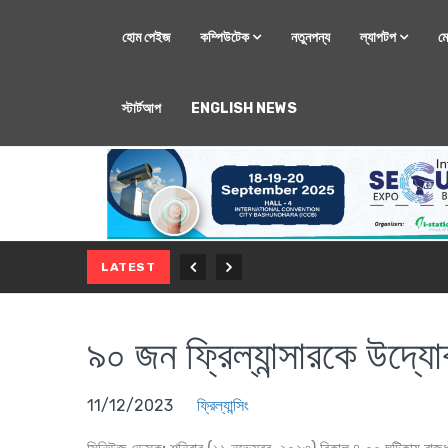
হোম পেইজ
কম্পিউটেক
নতুনপন্য
ল্যাপটপ
ম
স্টার্টআপ
ENGLISH NEWS
মোবাইল
নতুন সি-সিরিজ স্মার
LATEST
৯০ জন ফ্রিল্যান্সারকে উদ্যো
11/12/2023
ফ্রিল্যান্সিং