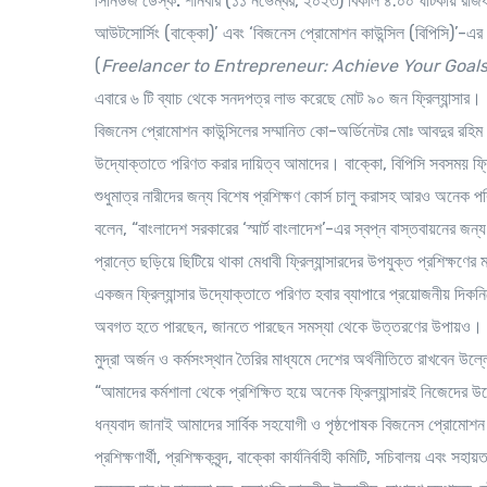
সিনিউজ ডেস্ক:
শনিবার (১১ নভেম্বর, ২০২৩) বিকাল ৪.০০ ঘটিকায় রাজধানী
আউটসোর্সিং (বাক্কো)’ এবং ‘বিজনেস প্রোমোশন কাউন্সিল (বিপিসি)’-এর যৌথ
(
Freelancer to Entrepreneur: Achieve Your Goals
এবারে ৬ টি ব্যাচ থেকে সনদপত্র লাভ করেছে মোট ৯০ জন ফ্রিল্যান্সার। অ
বিজনেস প্রোমোশন কাউন্সিলের সম্মানিত কো-অর্ডিনেটর মোঃ আবদুর রহিম 
উদ্যোক্তাতে পরিণত করার দায়িত্ব আমাদের। বাক্কো, বিপিসি সবসময় ফ্
শুধুমাত্র নারীদের জন্য বিশেষ প্রশিক্ষণ কোর্স চালু করাসহ আরও অনেক
বলেন, “বাংলাদেশ সরকারের ‘স্মার্ট বাংলাদেশ’-এর স্বপ্ন বাস্তবায়নের জন
প্রান্তে ছড়িয়ে ছিটিয়ে থাকা মেধাবী ফ্রিল্যান্সারদের উপযুক্ত প্রশিক্
একজন ফ্রিল্যান্সার উদ্যোক্তাতে পরিণত হবার ব্যাপারে প্রয়োজনীয় দিকনির
অবগত হতে পারছেন, জানতে পারছেন সমস্যা থেকে উত্তরণের উপায়ও। আ
মুদ্রা অর্জন ও কর্মসংস্থান তৈরির মাধ্যমে দেশের অর্থনীতিতে রাখবেন 
“আমাদের কর্মশালা থেকে প্রশিক্ষিত হয়ে অনেক ফ্রিল্যান্সারই নিজেদে
ধন্যবাদ জানাই আমাদের সার্বিক সহযোগী ও পৃষ্ঠপোষক বিজনেস প্রোমোশন 
প্রশিক্ষণার্থী, প্রশিক্ষকবৃন্দ, বাক্কো কার্যনির্বাহী কমিটি, সচিবালয় এবং