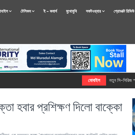
োবাইল
টেলিকম
ই – কমার্স
মুখোমুখি
সফটওয়্যার
প্রোডাক্ট রিভি
্টফোন নিয়ে আসছে রিয়েলমি
ক্তা হবার প্রশিক্ষণ দিলো বাক্কো