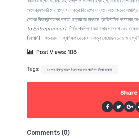
বক্তব্য রাখেন বাক্কো সহ-সভাপতি তানভীর ইব্রাহীম, সাধারণ সম্পাদক তৌ
অংশগ্রহণকারীদের মধ্যে সনদপত্র বিতরণের মাধ্যমে আয়োজনের সমাপ্তি টা
দেশের ফ্রিল্যান্সারদের দক্ষতা উন্নয়নের মাধ্যমে প্রাতিষ্ঠানিক কাঠামোর আ
to Entrepreneur)
” শীর্ষক প্রশিক্ষণ কর্মশালার উদ্যোগ নেয় বাক
(বিপিসি)। গতবারও এ প্রশিক্ষণ থেকে সনদপত্র পেয়েছিল ১০৬ জন প্রশিক্
Post Views: 108
Tags:
৯০ জন ফ্রিল্যান্সারকে উদ্যোক্তা হবার প্রশিক্ষণ দিলো বাক্কো
Share 
Comments (0)