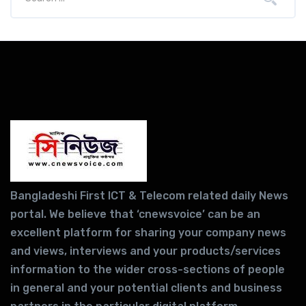
Bangladeshi First ICT & Telecom related daily News
portal. We believe that ‘cnewsvoice’ can be an
excellent platform for sharing your company news
and views, interviews and your products/services
information to the wider cross-sections of people
in general and your potential clients and business