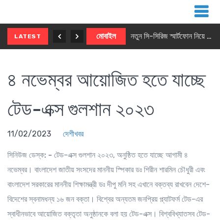
নতুন ৫জি মাস্টার ফোন আনছে ইনফিনিক্স
মোবাইল
নতুন সি-সিরিজ স্মার্টফোন নিয়ে আসছে রিয়েলমি
LATEST
৪ নভেম্বর আয়োজিত হতে যাচ্ছে
টেড-এক্স গুলশান ২০২৩
11/02/2023
দেশীখবর
সিনিউজ ডেস্ক: -
টেড-এক্স গুলশান ২০২৩, অনুষ্ঠিত হতে যাচ্ছে আগামী ৪
নভেম্বর। বাংলাদেশ জাতীয় সংসদের মাননীয় স্পিকার ডঃ শিরীন শারমিন চৌধুরী এবং
বাংলাদেশ সরকারের মাননীয় শিক্ষামন্ত্রী ডঃ দীপু মনি সহ এখানে বক্তব্য রাখবেন দেশে-
বিদেশের স্বনামধন্য ১৬ জন বক্তা। বিশ্বের অন্যতম জনপ্রিয় প্ল্যাটফর্ম টেড-এর
স্বাধীনভাবে আয়োজিত বক্তৃতা অনুষ্ঠানকে বলা হয় টেড-এক্স। বিশ্ববিখ্যাতসব টেড-