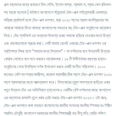
এক্স বক্তাদের মধ্যে রয়েছেন বিল গেটস, ইলোন মাস্ক, গ্রাহাম স, স্যার কেন রবিনসন
সহ আরো অনেকে | বর্তমানে বাংলাদেশে স্ট্যান্ডার্ড টেড-এক্স লাইসেন্সধারী একমাত্র
সক্রিয় প্ল্যাটফর্ম হলো টেড-এক্স গুলশান, যারা ২০২০ সালের প্রবল জনপ্রিয়তার পর
আবারো আবারো ফিরে আসছে বাংলাদেশের সবচেয়ে বড় টেড-এক্স অনুষ্ঠানের আয়োজন
নিয়ে। টেড প্লাটফর্ম এর অন্যতম উদ্দেশ্য হচ্ছে সমাজে ছড়িয়ে দেওয়ার মতো চিন্তা
এবং ধারণাগুলোকে প্রচার করা। সেটি মাথায় রেখেই এবারের টেড-এক্স গুলশান এর
প্রতিপাদ্য বিষয় হলো "সমতার জন্য উদ্ভাবন" - যা দর্শকদের মনে উদ্ভাবনী চিন্তার
খোরাক যোগাবে বলে মনে করছেন আয়োজকরা। ১৬ টি উদ্দীপনাময় বক্তব্য ছাড়াও
অনুষ্ঠানের শেষে উপস্থিত দর্শক উপভোগ করবে একটি সংগীত পরিবেশনা। ১০০০
জনেরও বেশি অংশগ্রহণকারীসহ, করোনা মহামারীর ঠিক আগে টেড-এক্স গুলশান ২০২০
সালে প্রথমবারের মতো আত্মপ্রকাশ করে। বিগতবারের তুমুল সাফল্যকে ছাড়িয়ে এবার
নতুন উদ্যমে টেড এর অফিসিয়াল চ্যানেলের ৫ কোটির বেশি দর্শকদের কাছে বাংলাদেশ
এর বক্তাদের গল্পগুলি তুলে ধরার চেষ্ঠা করছে টেড-এক্স গুলশান ২০২৩। এই বছর,
টেড-এক্স গুলশানে কথা বলছেন বাংলাদেশের জাতীয় সংসদের মাননীয় স্পিকার ডঃ শিরীন
শারমিন চৌধুরী; বাংলাদেশ সরকারের মাননীয় শিক্ষামন্ত্রী ডাঃ দীপু মনি; বোয়িং দক্ষিণ