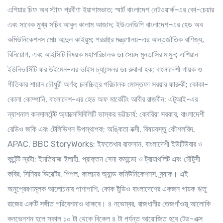
এশিয়ার চিফ অব স্টাফ প্রবীণা ইয়াগামভাত; স্মার্ট বাংলাদেশ নেটওয়ার্ক-এর কো-চেয়ার
এবং সাবেক মুখ্য সচিব আবুল কালাম আজাদ; ইউএনডিপি বাংলাদেশ-এর হেড অব
কমিউনিকেশনস মোঃ আব্দুল কাইয়ুম; পররাষ্ট্র মন্ত্রণালয়-এর আন্তর্জাতিক বাণিজ্য,
বিনিয়োগ, এবং আইসিটি বিষয়ক মহাপরিচালক ডঃ সৈয়দ মুনতাসির মামুন; এশিয়ান
ইউনিভার্সিটি ফর উইমেন-এর ভাইস চ্যান্সেলর ডঃ রুবানা হক; বাংলাদেশী গায়ক ও
গীতিকার শায়ান চৌধুরী অর্ণব; চলচ্চিত্র পরিচালক মোস্তফা সরয়ার ফারুকী; কোকা-
কোলা কোম্পানি, বাংলাদেশ-এর হেড অফ মার্কেটিং আবীর রাজবীন; এটুআই-এর
ন্যাশনাল কনসালটেন্ট অ্যাক্সেসিবিলিটি ভাস্কর ভট্টাচার্য; কেবরিয়া সরকার, বাংলাদেশী
রেডিও জকি এবং টেলিভিশন উপস্থাপক; অঙ্কিতা বক্সী, বিষয়বস্তু কৌশলবিদ,
APAC, BBC StoryWorks; ইফতেখার রাফসান, বাংলাদেশী ইউটিউবার ও
কন্টেন্ট স্রষ্টা; ইমতিয়াজ ইলাহী, প্রাক্তন সেনা কমান্ডো ও ট্রায়াথলিট এবং মৌটুসী
কবির, সিনিয়র ডিরেক্টর, পিপল, কালচার অ্যান্ড কমিউনিকেশনস, ব্র্যাক। এই
অনুপ্রেরণামূলক আলোচনার পাশাপাশি, কোক ষ্টুডিও বাংলাদেশের একজন গায়ক ঋতু
রাজের একটি সঙ্গীত পরিবেশনাও থাকবে। ৪ নভেম্বর, রাজধানীর তেজগাঁওস্থ্ আলোকি
কনভেনশন হলে সকাল ১০ টা থেকে বিকেল ৪ টা পর্যন্ত আয়োজিত হবে টেড-এক্স