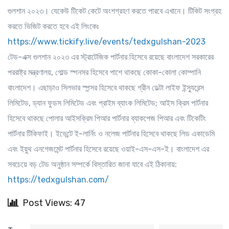
গুলশান ২০২৩। যেকেউ টিকেট কেটে অংশগ্রহণ করতে পারবে এখানে। টিকিট সংগ্রহ
করতে ভিজিট করতে হবে এই লিংকেঃ
https://www.tickify.live/events/tedxgulshan-2023
টেড-এক্স গুলশান ২০২৩ এর স্ট্রাটেজিক পার্টনার হিসেবে রয়েছে বাংলাদেশ সরকারের
পররাষ্ট্র মন্ত্রণালয়, গোল্ড স্পনসর হিসেবে পাশে থাকছে কোকা-কোলা কোম্পানি
বাংলাদেশ। এছাড়াও সিলভার স্পন্সর হিসেবে থাকছে গ্রীন ডেল্টা লাইফ ইন্স্যুরেন্স
লিমিটেড, ড্যান ফুডস লিমিটেড এবং প্রাইম ব্যাংক লিমিটেড; আইস ক্রিম পার্টনার
হিসেবে থাকছে পোলার আইসক্রিম
পিআর পার্টনার ব্যাকপেজ পিআর
এবং টিকেটিং
পার্টনার টিকিফাই। ইভেন্টে ই-লার্নিং ও নলেজ পার্টনার হিসেবে থাকছে লিড একাডেমি
এবং ইয়ুথ এনগেজমেন্ট পার্টনার হিসেবে রয়েছে ওয়াই-এস-এস-ই। বাংলাদেশ এর
সবচেয়ে বড় টেড অনুষ্ঠান সম্পর্কে বিস্তারিত জানা যাবে এই ঠিকানায়:
https://tedxgulshan.com/
Post Views: 47