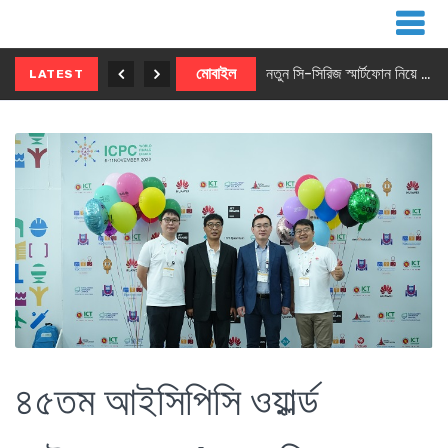
নতুন ৫জি মাস্টার ফোন আনছে ইনফিনিক্স
মোবাইল
নতুন সি-সিরিজ স্মার্টফোন নিয়ে আসছে রিয়েলমি
LATEST
৪৫তম আইসিপিসি ওয়ার্ল্ড