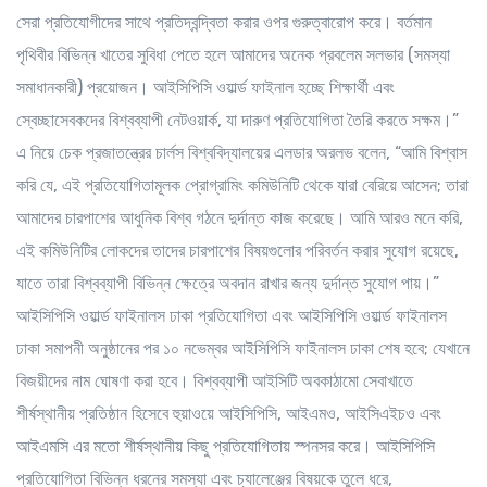
সেরা প্রতিযোগীদের সাথে প্রতিদ্বন্দ্বিতা করার ওপর গুরুত্বারোপ করে। বর্তমান
পৃথিবীর বিভিন্ন খাতের সুবিধা পেতে হলে আমাদের অনেক প্রবলেম সলভার (সমস্যা
সমাধানকারী) প্রয়োজন। আইসিপিসি ওয়ার্ল্ড ফাইনাল হচ্ছে শিক্ষার্থী এবং
স্বেচ্ছাসেবকদের বিশ্বব্যাপী নেটওয়ার্ক, যা দারুণ প্রতিযোগিতা তৈরি করতে সক্ষম।”
এ নিয়ে চেক প্রজাতন্ত্রের চার্লস বিশ্ববিদ্যালয়ের এলডার অরলভ বলেন, “আমি বিশ্বাস
করি যে, এই প্রতিযোগিতামূলক প্রোগ্রামিং কমিউনিটি থেকে যারা বেরিয়ে আসেন; তারা
আমাদের চারপাশের আধুনিক বিশ্ব গঠনে দুর্দান্ত কাজ করেছে। আমি আরও মনে করি,
এই কমিউনিটির লোকদের তাদের চারপাশের বিষয়গুলোর পরিবর্তন করার সুযোগ রয়েছে,
যাতে তারা বিশ্বব্যাপী বিভিন্ন ক্ষেত্রে অবদান রাখার জন্য দুর্দান্ত সুযোগ পায়।”
আইসিপিসি ওয়ার্ল্ড ফাইনালস ঢাকা প্রতিযোগিতা এবং আইসিপিসি ওয়ার্ল্ড ফাইনালস
ঢাকা সমাপনী অনুষ্ঠানের পর ১০ নভেম্বর আইসিপিসি ফাইনালস ঢাকা শেষ হবে; যেখানে
বিজয়ীদের নাম ঘোষণা করা হবে। বিশ্বব্যাপী আইসিটি অবকাঠামো সেবাখাতে
শীর্ষস্থানীয় প্রতিষ্ঠান হিসেবে হুয়াওয়ে আইসিপিসি, আইএমও, আইসিএইচও এবং
আইএমসি এর মতো শীর্ষস্থানীয় কিছু প্রতিযোগিতায় স্পনসর করে। আইসিপিসি
প্রতিযোগিতা বিভিন্ন ধরনের সমস্যা এবং চ্যালেঞ্জের বিষয়কে তুলে ধরে,