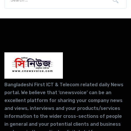
Bangladeshi First ICT & Telecom related daily News
portal. We believe that ‘cnewsvoice’ can be an
excellent platform for sharing your company news
and views, interviews and your products/services
information to the wider cross-sections of people
in general and your potential clients and business