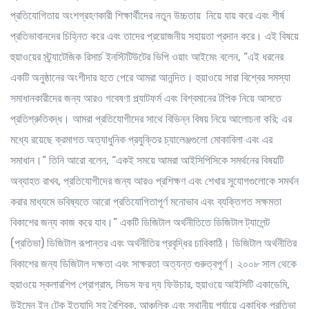
প্রতিযোগিতায় অংশগ্রহণকারী শিক্ষার্থীদের নতুন উচ্চতায় নিয়ে যায় করে এবং শীর্ষ
প্রতিভাবানদের চিহ্নিত করে এবং তাদের প্রয়োজনীয় সহায়তা প্রদান করে। এই বিষয়ে
হুয়াওয়ের স্ট্র্যাটেজিক রিসার্চ ইনস্টিটিউটের ভিপি ওয়াং আইমেং বলেন, “এই ধরনের
একটি অনুষ্ঠানের অংশীদার হতে পেরে আমরা আনন্দিত। হুয়াওয়ে সারা বিশ্বের সমস্যা
সমাধানকারীদের জন্য আরও গবেষণা প্ল্যাটফর্ম এবং বিশ্বমানের টপিক নিয়ে আসতে
প্রতিশ্রুতিবদ্ধ। আমরা প্রতিযোগীদের সাথে বিভিন্ন বিষয় নিয়ে আলোচনা করি; এর
মধ্যে রয়েছে ক্রমাগত অত্যাধুনিক প্রযুক্তির চ্যালেঞ্জগুলো মোকাবিলা এবং এর
সমাধান।” তিনি আরো বলেন, “একই সময়ে আমরা আইসিপিসিকে সমর্থনের বিষয়টি
অব্যাহত রাখব, প্রতিযোগীদের জন্য আরও প্রশিক্ষণ এবং শেখার সুযোগগুলোকে সমর্থন
করার মাধ্যমে ভবিষ্যতে আরো প্রতিযোগিতাপূর্ণ মনোভাব এবং ব্যক্তিগত সক্ষমতা
বিকাশের জন্য কাজ করে যাব।” একটি ডিজিটাল অর্থনীতিতে ডিজিটাল ট্যালেন্ট
(প্রতিভা) ডিজিটাল রূপান্তর এবং অর্থনীতির প্রবৃদ্ধির চাবিকাঠি। ডিজিটাল অর্থনীতির
বিকাশের জন্য ডিজিটাল দক্ষতা এবং সাক্ষরতা অত্যন্ত গুরুত্বপূর্ণ। ২০০৮ সাল থেকে
হুয়াওয়ে স্কলারশিপ প্রোগ্রাম, সিডস ফর দ্য ফিউচার, হুয়াওয়ে আইসিটি একাডেমি,
উইমেন ইন টেক ইত্যাদি সহ বৈশ্বিক, আঞ্চলিক এবং স্থানীয় পর্যায়ে একাধিক প্রতিভা