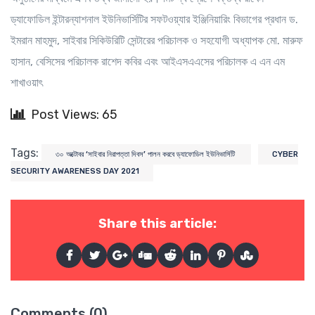
ড্যাফোডিল ইন্টারন্যাশনাল ইউনিভার্সিটির সফটওয়্যার ইঞ্জিনিয়ারিং বিভাগের প্রধান ড.
ইমরান মাহমুদ, সাইবার সিকিউরিটি সেন্টারের পরিচালক ও সহযোগী অধ্যাপক মো. মারুফ
হাসান, বেসিসের পরিচালক রাশেদ কবির এবং আইএসএএসের পরিচালক এ এন এম
শাখাওয়াৎ
Post Views: 65
Tags:
৩০ অক্টোবর ‘সাইবার নিরাপত্তা দিবস’ পালন করবে ড্যাফোডিল ইউনিভার্সিটি
CYBER
SECURITY AWARENESS DAY 2021
Share this article:
Comments (0)