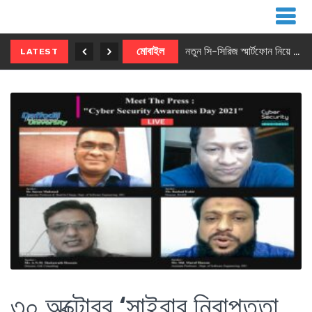
নতুন ৫জি মাস্টার ফোন আনছে ইনফিনিক্স
মোবাইল
নতুন সি-সিরিজ স্মার্টফোন নিয়ে আসছে রিয়েলমি
LATEST
৩০ অক্টোবর ‘সাইবার নিরাপত্তা