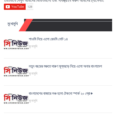
ইউটিউবে দেখুন আমাদের ভিডিওগুলো এবং সাবস্ক্রাইব করুন আমাদের চ্যানেলটি:
মুখোমুখি
শাওমি নিয়ে এলো রেডমি নোট ১৪
মুখোমুখি
নতুন বছরের শুরুতে দারুণ মূল্যছাড় নিয়ে এলো অনার বাংলাদেশ
মুখোমুখি
বাংলাদেশের বাজারে লঞ্চ হলো টেকনো স্পার্ক ২০ প্রো+
মুখোমুখি