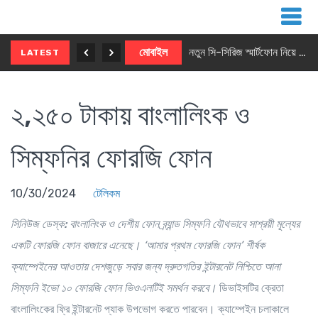
নতুন ৫জি মাস্টার ফোন আনছে ইনফিনিক্স
মোবাইল
নতুন সি-সিরিজ স্মার্টফোন নিয়ে আসছে রিয়েলমি
LATEST
২,২৫০ টাকায় বাংলালিংক ও
সিম্ফনির ফোরজি ফোন
10/30/2024
টেলিকম
সিনিউজ ডেস্ক:
বাংলালিংক ও দেশীয় ফোন ব্র্যান্ড সিম্ফনি যৌথভাবে সাশ্রয়ী মূল্যের
একটি ফোরজি ফোন বাজারে এনেছে।
‘
আমার
প্রথম
ফোরজি ফোন
’
শীর্ষক
ক্যাম্পেইনের
আওতায়
দেশজুড়ে সবার জন্য দ্রুতগতির
ইন্টারনেট
নিশ্চিতে
আনা
সিম্ফনি
ইভো ১০
ফোরজি ফোন ভিওএলটিই সমর্থন করবে।
ডিভাইসটির ক্রেতা
বাংলালিংকের ফ্রি ইন্টারনেট প্যাক উপভোগ করতে পারবেন। ক্যাম্পেইন চলাকালে