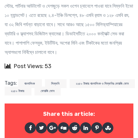
স্টোর, পার্টনার আউটলেট ও দেশজুড়ে সকল ওপেন চ্যানেলে পাওয়া যাবে সিম্ফনি ইভো
১০ হ্যান্ডসেট। এতে রয়েছে ২.৪-ইঞ্চি ডিসপ্লে, ৪৮ এমবি র‍্যাম ও ১২৮ এমবি রম,
যা ৩২ জিবি পর্যন্ত বাড়ানো যাবে। সাথে আরও আছে ১৫০০ মিলিঅ্যাম্পিয়ারের
ব্যাটারি ও ফ্ল্যাশসহ ডিজিটাল ক্যামেরা। ডিভাইসটিতে ২০০০ কনট্যাক্ট সেভ করা
যাবে। পাশাপাশি ফেসবুক, ইউটিউব, অপেরা মিনি এবং টিকটকের মতো জনপ্রিয়
অ্যাপগুলো নির্বিঘ্নে চালানো যাবে।
Post Views: 53
Tags:
বাংলালিংক
সিম্ফনি
২২৫০ টাকায় বাংলালিংক ও সিম্ফনির ফোরজি ফোন
২২৫০ টাকায়
ফোরজি ফোন
Share this article: