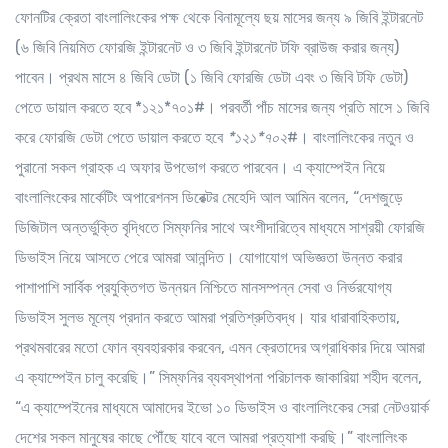
ফোনটির ক্রেতা বাংলালিংকের পক্ষ থেকে বিনামূল্যে ছয় মাসের জন্য ৯ জিবি ইন্টারনেট
(৬ জিবি নিয়মিত ফোরজি ইন্টারনেট ও ৩ জিবি ইন্টারনেট টফি ব্রাউজ করার জন্য)
পাবেন। প্রথম মাসে ৪ জিবি ডেটা (১ জিবি ফোরজি ডেটা এবং ৩ জিবি টফি ডেটা)
পেতে ডায়াল করতে হবে *১২১*৭০১#। পরবর্তী পাঁচ মাসের জন্য প্রতি মাসে ১ জিবি
করে ফোরজি ডেটা পেতে ডায়াল করতে হবে
*১২১*৭০২
#। বাংলালিংকের নতুন ও
পুরানো সকল গ্রাহক এ অফার উপভোগ করতে পারবেন। এ ক্যাম্পেইন নিয়ে
বাংলালিংকের মার্কেটিং অপারেশনস ডিরেক্টর মেহেদি আল আমিন বলেন, “দেশজুড়ে
ডিজিটাল অন্তর্ভুক্তি বৃদ্ধিতে সিম্ফনির সাথে অংশীদারিত্বে মাধ্যমে সাশ্রয়ী ফোরজি
ডিভাইস নিয়ে আসতে পেরে আমরা আনন্দিত। যোগাযোগ অভিজ্ঞতা উন্নত করার
পাশাপাশি সার্বিক প্রযুক্তিগত উন্নয়ন নিশ্চিতে মানসম্পন্ন সেবা ও নির্ভরযোগ্য
ডিভাইস সুলভ মূল্যে প্রদান করতে আমরা প্রতিশ্রুতিবদ্ধ। যার ধারাবাহিকতায়,
প্রথমবারের মতো ফোন ব্যবহারকার করবেন, এমন ক্রেতাদের অগ্রাধিকার দিয়ে আমরা
এ ক্যাম্পেইন চালু করেছি।” সিম্ফনির ব্যবস্থাপনা পরিচালক জাকারিয়া শহীদ বলেন,
“এ ক্যাম্পেইনের মাধ্যমে আমাদের ইভো ১০ ডিভাইস ও বাংলালিংকের সেরা নেটওয়ার্ক
দেশের সকল মানুষের কাছে পৌঁছে যাবে বলে আমরা প্রত্যাশা করছি।” বাংলালিংক