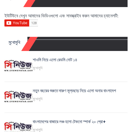
ইউটিউবে দেখুন আমাদের ভিডিওগুলো এবং সাবস্ক্রাইব করুন আমাদের চ্যানেলটি:
মুখোমুখি
শাওমি নিয়ে এলো রেডমি নোট ১৪
মুখোমুখি
নতুন বছরের শুরুতে দারুণ মূল্যছাড় নিয়ে এলো অনার বাংলাদেশ
মুখোমুখি
বাংলাদেশের বাজারে লঞ্চ হলো টেকনো স্পার্ক ২০ প্রো+
মুখোমুখি