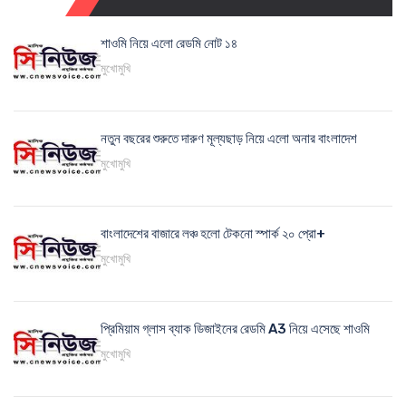
শাওমি নিয়ে এলো রেডমি নোট ১৪
মুখোমুখি
নতুন বছরের শুরুতে দারুণ মূল্যছাড় নিয়ে এলো অনার বাংলাদেশ
মুখোমুখি
বাংলাদেশের বাজারে লঞ্চ হলো টেকনো স্পার্ক ২০ প্রো+
মুখোমুখি
প্রিমিয়াম গ্লাস ব্যাক ডিজাইনের রেডমি A3 নিয়ে এসেছে শাওমি
মুখোমুখি