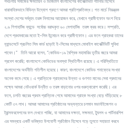
পথচলায় সমাজের ক্ষমতায়ন ও ডিজিটাল বাংলাদেশের কানেক্টিভিটি পার্টনার হিসেবে
ধারাবাহিকভাবে বিভিন্ন উদ্যোগ গ্রহণে আমরা প্রতিশ্রুতিবদ্ধ। গত মার্চে নিয়ন্ত্রক
সংস্থা দেশের সর্ববৃহৎ তরঙ্গ নিলামের আয়োজন করে, যেখানে গ্রামীণফোন অংশ নিয়ে
২.৬ গিগাহার্টজ ব্যান্ডে সর্বোচ্চ বরাদ্দকৃত ৬০ মেগাহার্টজ তরঙ্গ ক্রয় করে। সম্প্রতি,
দেশে প্রথমবারের মতো ই-সিম উন্মোচন করে গ্রামীণফোন। এর ফলে গ্রাহকরা তাদের
হ্যান্ডসেটে প্রচলিত সিম কার্ড ছাড়াই ই-সিমের মাধ্যমে মোবাইল কানেক্টিভিটি সুবিধা
পাবেন।” তিনি আরো বলেন, “কোভিড-১৯ বৈশ্বিক মহামারির তৃতীয় বছরে আমরা
প্রবেশ করেছি; বাংলাদেশে কোভিডের অবস্থা স্থিতিশীল রয়েছে। এ পরিস্থিতিতে
বাংলাদেশের অর্থনীতি গতিশীল হয়েছে। কারণ, বাংলাদেশে কোভিড শনাক্তের সংখ্যা
অনেক কমে গেছে। এ প্রান্তিকে গ্রাহকদের উন্নত ও গুণগত মানের সেবা প্রদানের
লক্ষ্যে আমরা নেটওয়ার্ক উন্নীত ও তরঙ্গ বাড়ানোর ওপর গুরুত্বারোপ করেছি। এর
ফলে, চলতি বছরের প্রথম প্রান্তিক শেষে আমাদের গ্রাহক সংখ্যা বেড়ে দাঁড়িয়েছে ৮
কোটি ৩৭ লাখ। আমরা আমাদের প্রতিষ্ঠানের অভ্যন্তরে চলমান মডার্নাইজেশন ও
ট্রান্সফরমেশনের ফল দেখতে পাচ্ছি, যা আমাদের দক্ষতা, সক্ষমতা, ট্যুলস ও পার্টনারশিপ
এর সমন্বয়ে একটি ভবিষ্যত উপযোগী প্রতিষ্ঠান হিসেবে গড়ে তুলতে সহায়তা করবে