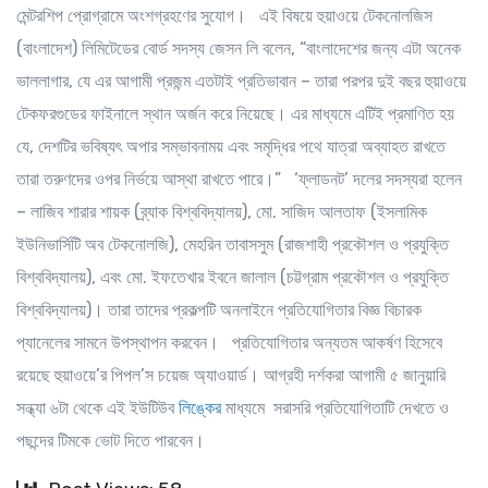
মেন্টরশিপ প্রোগ্রামে অংশগ্রহণের সুযোগ। এই বিষয়ে হুয়াওয়ে টেকনোলজিস
(বাংলাদেশ) লিমিটেডের বোর্ড সদস্য জেসন লি বলেন, “বাংলাদেশের জন্য এটা অনেক
ভাললাগার, যে এর আগামী প্রজন্ম এতটাই প্রতিভাবান – তারা পরপর দুই বছর হুয়াওয়ে
টেকফরগুডের ফাইনালে স্থান অর্জন করে নিয়েছে। এর মাধ্যমে এটিই প্রমাণিত হয়
যে, দেশটির ভবিষ্যৎ অপার সম্ভাবনাময় এবং সমৃদ্ধির পথে যাত্রা অব্যাহত রাখতে
তারা তরুণদের ওপর নির্ভয়ে আস্থা রাখতে পারে।” ‘ফ্লাডনট’ দলের সদস্যরা হলেন
– লাজিব শারার শায়ক (ব্র্যাক বিশ্ববিদ্যালয়), মো. সাজিদ আলতাফ (ইসলামিক
ইউনিভার্সিটি অব টেকনোলজি), মেহরিন তাবাসসুম (রাজশাহী প্রকৌশল ও প্রযুক্তি
বিশ্ববিদ্যালয়), এবং মো. ইফতেখার ইবনে জালাল (চট্টগ্রাম প্রকৌশল ও প্রযুক্তি
বিশ্ববিদ্যালয়)। তারা তাদের প্রকল্পটি অনলাইনে প্রতিযোগিতার বিজ্ঞ বিচারক
প্যানেলের সামনে উপস্থাপন করবেন। প্রতিযোগিতার অন্যতম আকর্ষণ হিসেবে
রয়েছে হুয়াওয়ে’র পিপল’স চয়েজ অ্যাওয়ার্ড। আগ্রহী দর্শকরা আগামী ৫ জানুয়ারি
সন্ধ্যা ৬টা থেকে এই ইউটিউব
লিঙ্কের
মাধ্যমে সরাসরি প্রতিযোগিতাটি দেখতে ও
পছন্দের টিমকে ভোট দিতে পারবেন।