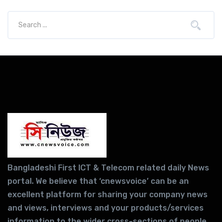
Bangladeshi First ICT & Telecom related daily News
portal. We believe that ‘cnewsvoice’ can be an
excellent platform for sharing your company news
and views, interviews and your products/services
information to the wider cross-sections of people