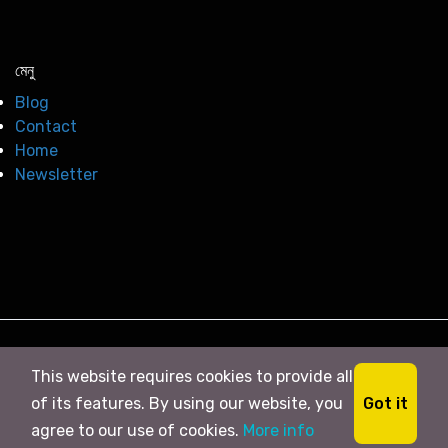
মেনু
Blog
Contact
Home
Newsletter
© 2026
সি নিউজ
. All right Reserved
This website requires cookies to provide all
Got it
of its features. By using our website, you
agree to our use of cookies.
More info