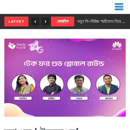
নতুন ৫জি মাস্টার ফোন আনছে ইনফিনিক্স
মোবাইল
নতুন সি-সিরিজ স্মার্টফোন নিয়ে আসছে রিয়েলমি
LATEST