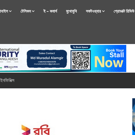
োবাইল
টেলিকম
ই – কমার্স
মুখোমুখি
সফটওয়্যার
প্রোডাক্ট রিভি
্টফোন নিয়ে আসছে রিয়েলমি