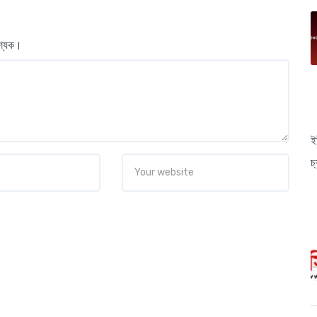
বশ্যক।
ই
চ