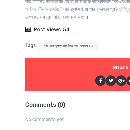
রবির আইসিটি সাবসিডিয়ারি রেডডট ডিজিটালের পৃষ্ঠপোষকতায় আর
-
ভেঞ্চা
অলটারনেটিভ ইনভেস্টমেন্ট ফান্ড প্ল্যাটফর্ম, যা আর
-
ভেঞ্চারস প্রাইভেট ইক্য
ভেঞ্চারস
,
যারা ফান্ড পরিচালনায় কাজ করছে
।
Post Views: 54
Tags:
স্টার্ট-আপ প্রস্তাব জমা নিচ্ছে আর-ভেঞ্চারস ৩.০
Share 
Comments (0)
No comments yet