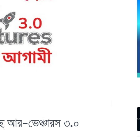
্ছে আর-ভেঞ্চারস ৩.০