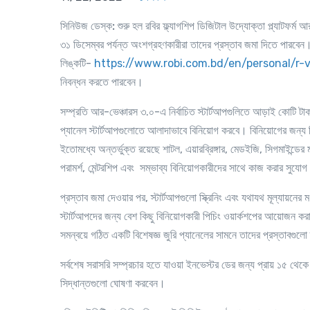
সিনিউজ ডেস্ক:
শুরু হল রবির ফ্ল্যাগশিপ ডিজিটাল উদ্যোক্তা প্ল্যাটফর্ম আ
৩১ ডিসেম্বর পর্যন্ত অংশগ্রহণকারীরা তাদের প্রস্তাব জমা দিতে পারবেন
লিঙ্কটি
-
https://www.robi.com.bd/en/personal/r-
নিবন্ধন করতে পারবেন
।
সম্প্রতি আর
-
ভেঞ্চারস ৩
.
০
-
এ নির্বাচিত স্টার্টআপগুলিতে আড়াই কোটি টাক
প্যানেল স্টার্টআপগুলোতে আলাদাভাবে বিনিয়োগ করবে
।
বিনিয়োগের জন্য 
ইতোমধ্যে অন্তর্ভুক্ত রয়েছে শাটল
,
এয়ারব্রিঙ্গার
,
মেডইজি
,
সিগমাইন্ডে
পরামর্শ
,
মেন্টরশিপ এবং
সম্ভাব্য বিনিয়োগকারীদের সাথে কাজ করার সুযোগ
প্রস্তাব জমা দেওয়ার পর
,
স্টার্টআপগুলো স্ক্রিনিং এবং যথাযথ মূল্যায়নের ম
স্টার্টআপদের জন্য বেশ কিছু বিনিয়োগকারী পিচিং ওয়ার্কশপের আয়োজন কর
সমন্বয়ে গঠিত একটি বিশেষজ্ঞ জুরি প্যানেলের সামনে তাদের প্রস্তাবগুলো
সর্বশেষ সরাসরি সম্প্রচার হতে যাওয়া ইনভেস্টর ডের জন্য প্রায় ১৫ থেকে
সিদ্ধান্তগুলো ঘোষণা করবেন
।