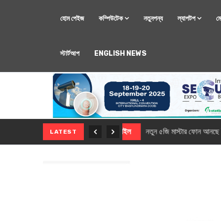
হোম পেইজ
কম্পিউটেক
নতুনপন্য
ল্যাপটপ
ম
স্টার্টআপ
ENGLISH NEWS
মোবাইল
নতুন সি-সিরিজ স্মার
LATEST