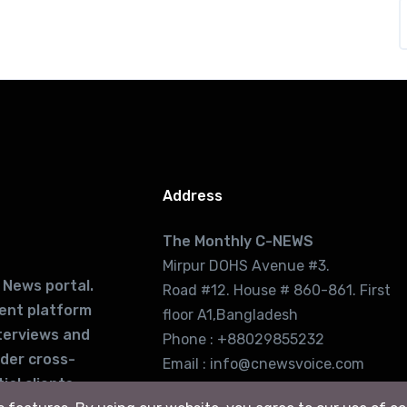
Address
The Monthly C-NEWS
Mirpur DOHS Avenue #3.
 News portal.
Road #12. House # 860-861. First
lent platform
floor A1,Bangladesh
terviews and
Phone : +88029855232
ider cross-
Email : info@cnewsvoice.com
ial clients
cnewsvoice2002@gmail.com