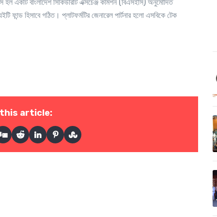
রস হল একটি বাংলাদেশ সিকিউরিটি এক্সচেঞ্জ কমিশন
(
বিএসইসি) অনুমোদিত
ুইটি ফান্ড হিসাবে গঠিত
।
প্লাটফর্মটির জেনারেল পার্টনার হলো এসবিকে টেক
this article: