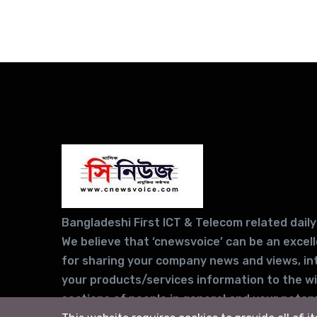
Bangladeshi First ICT & Telecom related daily
We believe that ‘cnewsvoice’ can be an excel
for sharing your company news and views, in
your products/services information to the w
sections of people in general and your potent