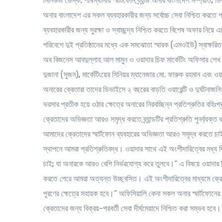
সিনিউজ ডেস্ক:
শীর্ষস্থানীয় স্মার্টফোন ব্র্যান্ড অনার বাংলাদেশ সম্প্রতি
,
ডি
অনার বাংলাদেশ এর সকল ব্যবহারকারীর জন্য সর্বোচ্চ সেবা নিশ্চিত করতে
ব্যবহারকারীর জন্য সুরক্ষা ও স্বাচ্ছন্দ্য নিশ্চিত করতে বিশেষ অফার নি
পরিবেশে দুই প্রতিষ্ঠানের মধ্যে এক সমঝোতা স্মারক (এমওইউ) স্বাক্ষরিত
অব বিজনেস আবদুল্লাহ আল মামুন ও ওয়াদার চিফ মার্কেটিং অফিসার শে
দুজানা (সুজন)
,
মার্কেটিংয়ের সিনিয়র ম্যানেজার মো. ফারুক রহমান এবং ও
অনারের ক্রেতারা তাদের ডিভাইসে ২ বছরের বাড়তি ওয়ারেন্টি ও দুর্ঘটনাজনি
ভরসার প্রতীক হয়ে ওঠার ক্ষেত্রে অনারের নিরবচ্ছিন্ন প্রতিশ্রুতির বহিঃ
ক্রেতাদের অভিজ্ঞতা আরও সমৃদ্ধ করতে ব্র্যান্ডটির প্রতিশ্রুতি পুনর্ব্যক্ত 
আমাদের ক্রেতাদের স্মার্টফোন ব্যবহারের অভিজ্ঞতা আরও সমৃদ্ধ করতে চাই
স্থাপনে আমরা প্রতিশ্রুতিবদ্ধ। ওয়াদার সাথে এই অংশীদারিত্বের মধ্য দ
চাই
;
যা অনারকে আরও বেশি নির্ভরযোগ্য করে তুলবে।” এ বিষয়ে ওয়াদার চি
করতে পেরে আমরা অত্যন্ত উচ্ছ্বসিত। এই অংশীদারিত্বের মাধ্যমে ক্রেত
পূরণের ক্ষেত্রে সহায়ক হবে।” অফিসিয়ালি কেনা সকল অনার স্মার্টফোনের 
ক্রেতাদের জন্য বিক্রয়-পরবর্তী সেবা দীর্ঘমেয়াদে নিশ্চিত করা সম্ভব হবে।