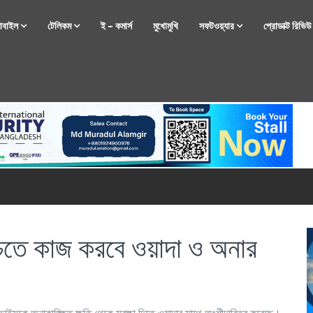
োবাইল
টেলিকম
ই – কমার্স
মুখোমুখি
সফটওয়্যার
প্রোডাক্ট রিভি
্টফোন নিয়ে আসছে রিয়েলমি
শ্চিতে কাজ করবে ওয়াদা ও অনার