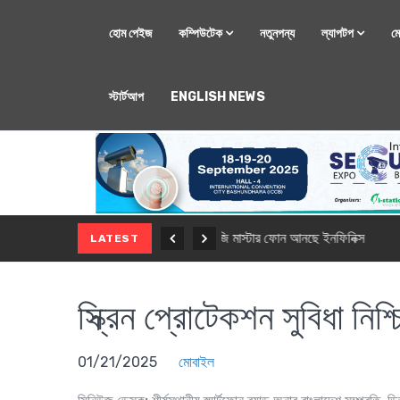
হোম পেইজ
কম্পিউটেক
নতুনপন্য
ল্যাপটপ
ম
স্টার্টআপ
ENGLISH NEWS
মোবাইল
নতুন সি-সিরিজ স্মার
LATEST
স্ক্রিন প্রোটেকশন সুবিধা নি
01/21/2025
মোবাইল