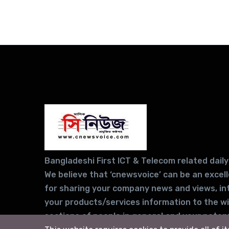
Bangladeshi First ICT & Telecom related daily
We believe that ‘cnewsvoice’ can be an excel
for sharing your company news and views, in
your products/services information to the w
sections of people in general and your potent