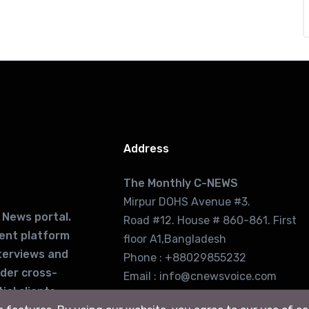
Address
The Monthly C-NEWS
Mirpur DOHS Avenue #3.
 News portal.
Road #12. House # 860-861. First
lent platform
floor A1,Bangladesh
terviews and
Phone : +88029855232
ider cross-
Email : info@cnewsvoice.com
ial clients
cnewsvoice2002@gmail.com