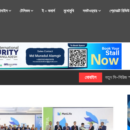
োবাইল
টেলিকম
ই – কমার্স
মুখোমুখি
সফটওয়্যার
প্রোডাক্ট রিভি
্টফোন নিয়ে আসছে রিয়েলমি