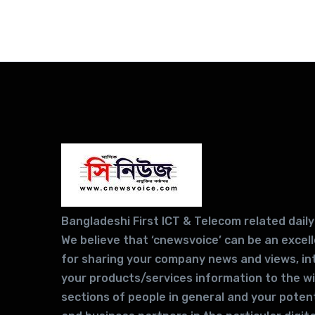
Bangladeshi First ICT & Telecom related daily
We believe that ‘cnewsvoice’ can be an excel
for sharing your company news and views, in
your products/services information to the w
sections of people in general and your potent