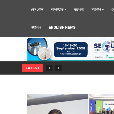
হোম পেইজ
কম্পিউটেক
নতুনপন্য
ল্যাপটপ
ম
স্টার্টআপ
ENGLISH NEWS
মোবাইল
নতুন সি-সিরিজ স্মার
LATEST