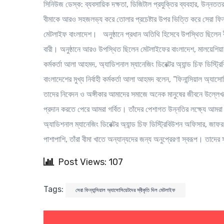
সিনিউজ ডেস্ক
: ব্যবসায়িক দক্ষতা, ডিজিটাল প্রযুক্তির ব্যবহার, উন্নততর
বীমাকে আরও সহজলভ্য করে তোলার প্রচেষ্টার উপর ভিত্তি করে সেরা ফিন্যান
মেটলাইফ বাংলাদেশ। অনুষ্ঠানে প্রধান অতিথি হিসেবে উপস্থিত ছিলেন বী
বারী। অনুষ্ঠানে আরও উপস্থিত ছিলেন মেটলাইফের বাংলাদেশ, মালয়েশিয়া, 
কর্মকর্তা আলা আহমদ, অ্যাডিশনাল ম্যানেজিং ডিরেক্টর অ্যান্ড চিফ ডিস্ট্
বাংলাদেশের মুখ্য নির্বাহী কর্মকর্তা আলা আহমদ বলেন, “ফিনান্সিয়াল অ্যাসোস
তাদের নিবেদন ও অঙ্গীকার আমাদের সমাজে অনেক মানুষের জীবনে উল্লেখযো
প্রদান করতে পেরে আমরা গর্বিত। তাঁদের পেশাগত উন্নতির লক্ষ্যে আমর
অ্যাডিশনাল ম্যানেজিং ডিরেক্টর অ্যান্ড চিফ ডিস্ট্রিবিউশন অফিসার, জাফর 
পাশাপাশি, তাঁরা বীমা খাতে অন্যান্যদের জন্য অনুপ্রেরণা স্বরূপ। তা
Post Views: 107
Tags:
সেরা ফিন্যান্সিয়াল অ্যাসোসিয়েটদের স্বীকৃতি দিল মেটলাইফ