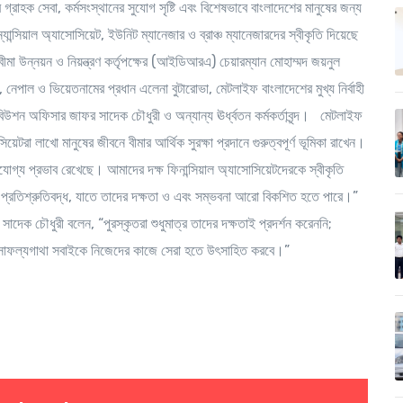
 গ্রাহক সেবা, কর্মসংস্থানের সুযোগ সৃষ্টি এবং বিশেষভাবে বাংলাদেশের মানুষের জন্য
্সিয়াল অ্যাসোসিয়েট, ইউনিট ম্যানেজার ও ব্রাঞ্চ ম্যানেজারদের স্বীকৃতি দিয়েছে
মা উন্নয়ন ও নিয়ন্ত্রণ কর্তৃপক্ষের (আইডিআরএ) চেয়ারম্যান মোহাম্মদ জয়নুল
নেপাল ও ভিয়েতনামের প্রধান এলেনা বুটারোভা, মেটলাইফ বাংলাদেশের মুখ্য নির্বাহী
রিবিউশন অফিসার জাফর সাদেক চৌধুরী ও অন্যান্য ঊর্ধ্বতন কর্মকর্তাবৃন্দ। মেটলাইফ
িয়েটরা লাখো মানুষের জীবনে বীমার আর্থিক সুরক্ষা প্রদানে গুরুত্বপূর্ণ ভূমিকা রাখেন।
গ্য প্রভাব রেখেছে। আমাদের দক্ষ ফিনান্সিয়াল অ্যাসোসিয়েটদেরকে স্বীকৃতি
া প্রতিশ্রুতিবদ্ধ, যাতে তাদের দক্ষতা ও এবং সম্ভবনা আরো বিকশিত হতে পারে।”
সাদেক চৌধুরী বলেন, “পুরস্কৃতরা শুধুমাত্র তাদের দক্ষতাই প্রদর্শন করেননি;
দের সাফল্যগাথা সবাইকে নিজেদের কাজে সেরা হতে উৎসাহিত করবে।”