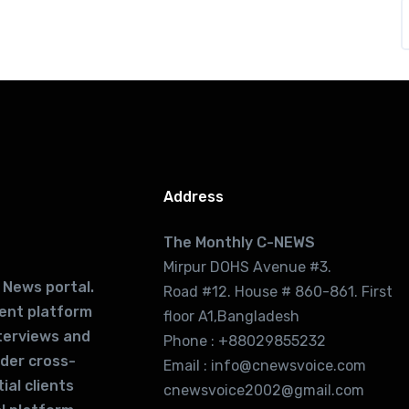
Address
The Monthly C-NEWS
Mirpur DOHS Avenue #3.
 News portal.
Road #12. House # 860-861. First
lent platform
floor A1,Bangladesh
terviews and
Phone : +88029855232
ider cross-
Email : info@cnewsvoice.com
ial clients
cnewsvoice2002@gmail.com