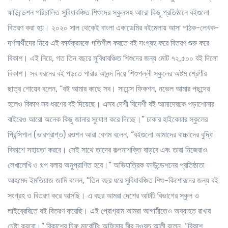
ফাউন্ডেশন পরিচালিত সুবিধাবঞ্চিত শিশুদের স্কুলসহ আরো কিছু প্রতিষ্ঠানে বইগুলো
বিতরণ করা হয়। ২০২০ সাল থেকেই বাংলা একাডেমির বইমেলায় আসা পাঠক-লেখক-
দর্শনার্থীদের নিয়ে এই কার্যক্রমকে গতিশীল করতে বই সংগ্রহ করে বিতরণ শুরু করে
বিকাশ। এই নিয়ে, গত তিন বছরে সুবিধাবঞ্চিত শিশুদের জন্য মোট ৭২,৫০০ বই দিলো
বিকাশ। সব ধরনের বই পড়তে পারার আনন্দ নিয়ে শিশুপল্লী স্কুলের অষ্টম শ্রেণীর
ছাত্র শোয়েব বলেন, “বই আমার কাছে সব। সায়েন্স ফিকশন, নভেল আমার পছন্দের
হলেও বিকাশ সব ধরণের বই দিয়েছে। এসব দেশী বিদেশী বই আমাদেরকে পড়াশোনার
বাইরেও আরো অনেক কিছু জানার সুযোগ করে দিচ্ছে।” ঢাকার হাইকেয়ার স্কুলের
প্রিন্সিপাল (ভারপ্রাপ্ত) রওশন আরা বেগম বলেন, “বইগুলো আমাদের বাচ্চাদের বুদ্ধি
বিকাশে সহায়তা করবে। সেই সাথে তাদের কল্পনাশক্তি বাড়বে এবং তারা নিজেরাও
লেখালেখি ও গল্প বলায় অনুপ্রাণিত হবে।” অভিযাত্রিক ফাউন্ডেশনের প্রতিষ্ঠাতা
আহমেদ ইমতিয়াজ জামি বলেন, “তিন বছর ধরে সুবিধাবঞ্চিত শিশু-কিশোরদের জন্য বই
সংগ্রহ ও বিতরণ করে আসছি। এ বছর আমরা দেশের আটটি বিভাগের স্কুল ও
লাইব্রেরিতে বই বিতরণ করেছি। এই প্রোগ্রাম আমরা আগামীতেও অব্যাহত রাখার
চেষ্টা করবো।” বিকাশের চিফ মার্কেটিং অফিসার মীর নওবত আলী বলেন, “বিকাশ