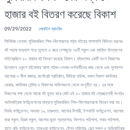
হাজার বই বিতরণ করেছে বিকাশ
09/29/2022
মোবাইল ব্যাংকিং
সিনিউজ ডেস্ক:
সুবিধাবঞ্চিত শিশু-কিশোরদের পাঠ্য বইয়ের পাশাপাশি বিভিন্ন ধরনের
বই পড়ার অভ্যাস গড়ে তুলতে এ বছর দেশজুড়ে ৭৪টি স্কুল এবং ব্যক্তি উদ্যোগের
লাইব্রেরিতে ৫০ হাজার বই বিতরণ করেছে বিকাশ। বইগুলোর একটি অংশ বিকাশের
উদ্যোগে একুশে বইমেলায় আসা পাঠক-লেখক-দর্শনার্থীদের কাছ থেকে এবং সুপারশপ
আগোরা ও মীনা বাজার, কর্পোরেট প্রতিষ্ঠান, মিডিয়া হাউজ, সকল বিকাশ কাস্টমার
কেয়ার, কাস্টমার সেন্টার ও বিকাশের অফিসগুলো থেকে সংগৃহীত হয়। এর সঙ্গে
বিকাশের পক্ষ থেকে আরো বই যুক্ত করে মোট এই ৫০ হাজার বই স্বেচ্ছাসেবী সংগঠন
অভিযাত্রিক ফাউন্ডেশনের মাধ্যমে সুবিধাবঞ্চিত শিশু-কিশোরদেরকে বিতরণ করা হয়।
নির্ভয় ফাউন্ডেশন, অদম্য ১৯, চারুলতা, আলোর দিশারী, ইগনাইট ফাউন্ডেশন, আলোর
ধারা স্কুল, ড্রিম স্কুল, আলোর ভুবন গ্রন্থাগার, খিলগাও পাঠশালা, সবার পাঠশালা,
হাতে খড়ি ফাউন্ডেশন, তাকওয়া ফাউন্ডেশন, ষ্টেশন পাঠাগার, হেল্প স্কুল ও অভিযাত্রিক