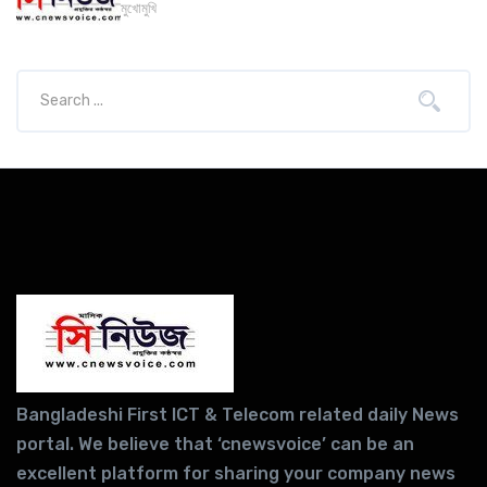
মুখোমুখি
Bangladeshi First ICT & Telecom related daily News
portal. We believe that ‘cnewsvoice’ can be an
excellent platform for sharing your company news