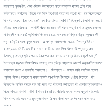
সবসময়ই সৃজনশীল, মেধা-বিকাশ উদ্যোগের সাথে সম্পৃক্ত থাকার চেষ্টা করে।
ভবিষ্যতেও সমাজের পিছিয়ে পড়া শিশু কিশোররা যাতে সব ধরণের বই পড়ে নিজেদেরকে
বিকশিত করতে পারে, সেই চেষ্টা অব্যাহত রাখবে বিকাশ।” উল্লেখ্য, বিকাশ সব সময়ই
বইয়ের সঙ্গে থেকেছে। আগামী প্রজন্মের মাঝে বই পড়ার অভ্যাস গড়ে তুলতে দেশের
দায়িত্বশীল কর্পোরেট প্রতিষ্ঠান হিসেবে ২০১৪ সাল থেকে বিশ্বসাহিত্য কেন্দ্রের বই
পড়া কর্মসূচির সাথে যুক্ত আছে। এ পর্যন্ত সারাদেশের ২৯০০ শিক্ষা প্রতিষ্ঠানে
২,৫৩,৬০০ বই দিয়েছে বিকাশ যা সরাসরি ২৬ লাখ শিক্ষার্থীকে বই পড়ার সুযোগ
দিয়েছে। এছাড়া মুজিব শতবর্ষ উদযাপন এবং বাংলাদেশের স্বাধীনতার সুবর্ণ জয়ন্তী
উপলক্ষ্যে স্কুলের শিক্ষার্থীদের বঙ্গবন্ধু শেখ মুজিবুর রহমানের আদর্শে অনুপ্রাণিত করতে
সারাদেশে বাংলা ও ইংরেজি মাধ্যমের ৫০০টি স্কুলে ২০ হাজার কপি গ্রাফিক নভেল
‘মুজিব’ বিতরণ করেছে যা প্রায় আড়াই লাখ শিক্ষার্থীর মাঝে পৌঁছে গিয়েছে। বই
কিনতে উৎসাহিত করতে গত আট বছর ধরে বইমেলা উপলক্ষ্যে বই কেনায় ক্যাশব্যাকও
দিয়ে আসছে বিকাশ। পাশাপাশি বাঙালি জাতির প্রাণের উৎসব অমর একুশে বইমেলায়
বিকাশ গত চার বছর ধরে মূল পৃষ্ঠপোষক হিসেবে বাংলা একাডেমির সাথে কাজ করে
আসছে।