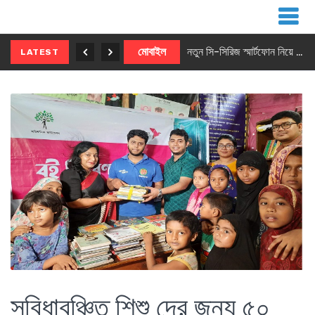
নতুন ৫জি মাস্টার ফোন আনছে ইনফিনিক্স
মোবাইল
নতুন সি-সিরিজ স্মার্টফোন নিয়ে আসছে রিয়েলমি
LATEST
সুবিধাবঞ্চিত শিশু দের জন্য ৫০