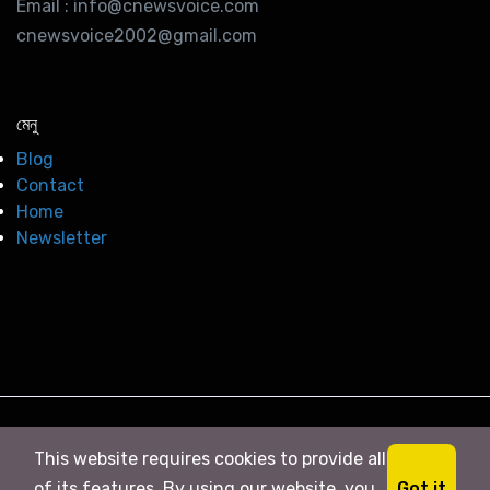
Email : info@cnewsvoice.com
cnewsvoice2002@gmail.com
মেনু
Blog
Contact
Home
Newsletter
© 2026
সি নিউজ
. All right Reserved
This website requires cookies to provide all
Got it
of its features. By using our website, you