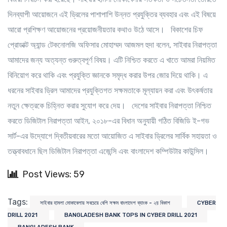
দিনব্যাপী আয়োজনে এই ড্রিলের পাশাপাশি উন্নত প্রযুক্তির ব্যবহার এবং এই বিষয়ে
আরো প্রশিক্ষণ আয়োজনের প্রয়োজনীয়তার কথাও উঠে আসে। বিকাশের চিফ
প্রোডাক্ট অ্যান্ড টেকনোলজি অফিসার মোহাম্মদ আজমল হুদা বলেন, সাইবার নিরাপত্তা
আমাদের জন্য অত্যন্ত গুরুত্বপূর্ণ বিষয়। এটি নিশ্চিত করতে এ খাতে আমরা নিয়মিত
বিনিয়োগ করে থাকি এবং প্রযুক্তি জ্ঞানকে সমৃদ্ধ করার উপর জোর দিয়ে থাকি‍। এ
ধরনের সাইবার ড্রিল আমাদের প্রযুক্তিগত সক্ষমতাকে মূল্যায়ন করা এবং উৎকর্ষতার
নতুন ক্ষেত্রকে চিহ্নিত করার সুযোগ করে দেয়। দেশের সাইবার নিরাপত্তা নিশ্চিত
করতে ডিজিটাল নিরাপত্তা আইন, ২০১৮-এর বিধান অনুযায়ী গঠিত বিজিডি ই-গভ
সার্ট-এর উদ্যোগে দ্বিতীয়বারের মতো আয়োজিত এ সাইবার ড্রিলের সার্বিক সহায়তা ও
তত্ত্বাবধানে ছিল ডিজিটাল নিরাপত্তা এজেন্সি এবং বাংলাদেশ কম্পিউটার কাউন্সিল।
Post Views: 59
Tags:
সাইবার হামলা মোকাবেলায় সবচেয়ে বেশি সক্ষম বাংলাদেশ ব্যাংক - ২য় বিকাশ
CYBER
DRILL 2021
BANGLADESH BANK TOPS IN CYBER DRILL 2021