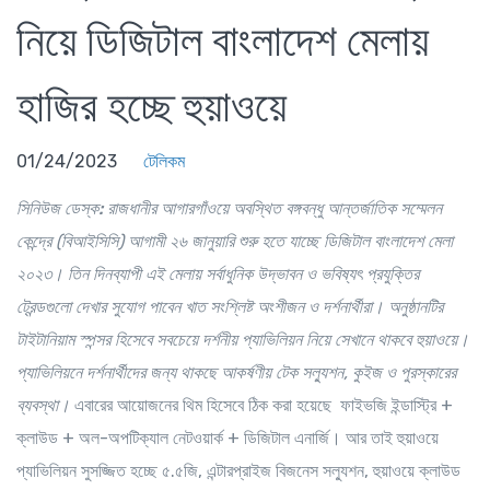
নিয়ে ডিজিটাল বাংলাদেশ মেলায়
হাজির হচ্ছে হুয়াওয়ে
01/24/2023
টেলিকম
সিনিউজ ডেস্ক:
রাজধানীর
আগারগাঁওয়ে
অবস্থিত
বঙ্গবন্ধু
আন্তর্জাতিক
সম্মেলন
কেন্দ্রে
(
বিআইসিসি
)
আগামী
২৬
জানুয়ারি
শুরু
হতে
যাচ্ছে
ডিজিটাল
বাংলাদেশ
মেলা
২০২৩
।
তিন
দিনব্যাপী
এই
মেলায়
সর্বাধুনিক
উদ্ভাবন
ও
ভবিষ্যৎ
প্রযুক্তির
ট্রেন্ডগুলো
দেখার
সুযোগ
পাবেন
খাত
সংশ্লিষ্ট
অংশীজন
ও
দর্শনার্থীরা
।
অনুষ্ঠানটির
টাইটানিয়াম
স্পন্সর
হিসেবে
সবচেয়ে
দর্শনীয়
প্যাভিলিয়ন
নিয়ে
সেখানে
থাকবে
হুয়াওয়ে
।
প্যাভিলিয়নে
দর্শনার্থীদের
জন্য
থাকছে
আকর্ষণীয়
টেক
সল্যুশন
,
কুইজ
ও
পুরস্কারের
ব্যবস্থা
।
এবারের আয়োজনের থিম হিসেবে ঠিক করা হয়েছে ফাইভজি ইন্ডাস্ট্রি +
ক্লাউড + অল-অপটিক্যাল নেটওয়ার্ক + ডিজিটাল এনার্জি। আর তাই হুয়াওয়ে
প্যাভিলিয়ন সুসজ্জিত হচ্ছে ৫.৫জি, এন্টারপ্রাইজ বিজনেস সল্যুশন, হুয়াওয়ে ক্লাউড