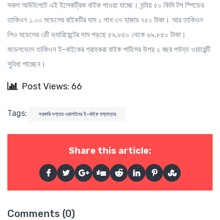
সকল আউটলেটে এই ইলেকট্রিক বাইক পাওয়া যাচ্ছে। ঘন্টায় ৫০ কিমি টপ স্পিডের
তাকিওন ১.০০ মডেলের বাইকটির দাম ১ লাখ ৩৭ হাজার ৭৫০ টাকা। আর তাকিওন
লিও মডেলের ৩টি ভ্যারিয়েন্টের দাম পড়ছে ৫৯,৮৫০ থেকে ৬৯,৮৫০ টাকা।
মডেলভেদে তাকিওন ই-বাইকের গ্রাহকরা বাইক পার্টসের উপর ২ বছর পর্যন্ত ওয়ারেন্টি
সুবিধা পাচ্ছেন।
Post Views: 66
Tags:
সরকারি দপ্তরে ওয়ালটনের ই-বাইক হস্তান্তর
Share this article:
Comments (0)