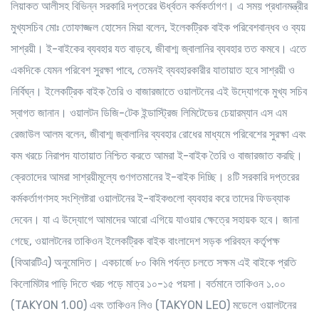
লিয়াকত আলীসহ বিভিন্ন সরকারি দপ্তরের ঊর্ধ্বতন কর্মকর্তাগণ। এ সময় প্রধানমন্ত্রীর
মুখ্যসচিব মোঃ তোফাজ্জল হোসেন মিয়া বলেন, ইলেকট্রিক বাইক পরিবেশবান্ধব ও ব্যয়
সাশ্রয়ী। ই-বাইকের ব্যবহার যত বাড়বে, জীবাশ্ম জ্বালানির ব্যবহার তত কমবে। এতে
একদিকে যেমন পরিবেশ সুরক্ষা পাবে, তেমনই ব্যবহারকারীর যাতায়াত হবে সাশ্রয়ী ও
নির্বিঘ্ন। ইলেকট্রিক বাইক তৈরি ও বাজারজাতে ওয়ালটনের এই উদ্যোগকে মুখ্য সচিব
স্বাগত জানান। ওয়ালটন ডিজি-টেক ইন্ডাস্ট্রিজ লিমিটেডের চেয়ারম্যান এস এম
রেজাউল আলম বলেন, জীবাশ্ম জ্বালানির ব্যবহার রোধের মাধ্যমে পরিবেশের সুরক্ষা এবং
কম খরচে নিরাপদ যাতায়াত নিশ্চিত করতে আমরা ই-বাইক তৈরি ও বাজারজাত করছি।
ক্রেতাদের আমরা সাশ্রয়ীমূল্যে গুণগতমানের ই-বাইক দিচ্ছি। ৪টি সরকারি দপ্তরের
কর্মকর্তাগণসহ সংশ্লিষ্টরা ওয়ালটনের ই-বাইকগুলো ব্যবহার করে তাদের ফিডব্যাক
দেবেন। যা এ উদ্যোগে আমাদের আরো এগিয়ে যাওয়ার ক্ষেত্রে সহায়ক হবে। জানা
গেছে, ওয়ালটনের তাকিওন ইলেকট্রিক বাইক বাংলাদেশ সড়ক পরিবহন কর্তৃপক্ষ
(বিআরটিএ) অনুমোদিত। একচার্জে ৮০ কিমি পর্যন্ত চলতে সক্ষম এই বাইকে প্রতি
কিলোমিটার পাড়ি দিতে খরচ পড়ে মাত্র ১০-১৫ পয়সা। বর্তমানে তাকিওন ১.০০
(TAKYON 1.00) এবং তাকিওন লিও (TAKYON LEO) মডেলে ওয়ালটনের