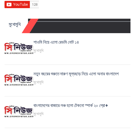
মুখোমুখি
শাওমি নিয়ে এলো রেডমি নোট ১৪
মুখোমুখি
নতুন বছরের শুরুতে দারুণ মূল্যছাড় নিয়ে এলো অনার বাংলাদেশ
মুখোমুখি
বাংলাদেশের বাজারে লঞ্চ হলো টেকনো স্পার্ক ২০ প্রো+
মুখোমুখি