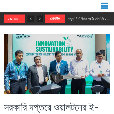
নতুন ৫জি মাস্টার ফোন আনছে ইনফিনিক্স
মোবাইল
নতুন সি-সিরিজ স্মার্টফোন নিয়ে আসছে রিয়েলমি
LATEST
সরকারি দপ্তরে ওয়ালটনের ই-