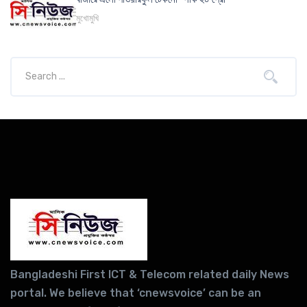
মুখোমুখি
Bangladeshi First ICT & Telecom related daily News
portal. We believe that ‘cnewsvoice’ can be an