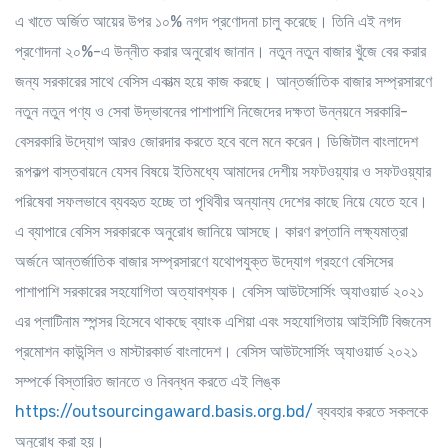
এ খাতে অর্জিত আয়ের উপর ১০% নগদ প্রণোদনা চালু করেছে। তিনি এই নগদ
প্রণোদনা ২০%-এ উন্নীত করার অনুরোধ জানান। নতুন নতুন বাজার খুঁজে বের করার
জন্য সরকারের সাথে বেসিস একাত্ম হয়ে কাজ করছে। আন্তর্জাতিক বাজার সম্প্রসারণে
নতুন নতুন পণ্য ও সেবা উদ্ভাবনের পাশাপাশি নিজেদের দক্ষতা উন্নয়নে সরকারি-
বেসরকারি উদ্যোগ আরও জোরদার করতে হবে বলে মনে করেন। ডিজিটাল বাংলাদেশ
রূপকল্প বাস্তবায়নে যেসব বিষয়ে ইতিমধ্যে আমাদের দেশীয় সফটওয়্যার ও সফটওয়্যার
পরিষেবা সফলভাবে ব্যবহৃত হচ্ছে তা পৃথিবীর অন্যান্য দেশের কাছে নিয়ে যেতে হবে।
এ ব্যাপারে বেসিস সরকারকে অনুরোধ জানিয়ে আসছে। কারণ রপ্তানি লক্ষ্যমাত্রা
অর্জনে আন্তর্জাতিক বাজার সম্প্রসারণে যথোপযুক্ত উদ্যোগ গ্রহণে বেসিসের
পাশাপাশি সরকারের সহযোগিতা অত্যাবশ্যক। বেসিস আউটসোর্সিং অ্যাওয়ার্ড ২০২১
এর প্লাটিনাম স্পন্সর হিসেবে থাকছে ব্যাংক এশিয়া এবং সহযোগিতায় আইসিটি বিজনেস
প্রমোশন কাউন্সিল ও মাস্টারকার্ড বাংলাদেশ। বেসিস আউটসোর্সিং অ্যাওয়ার্ড ২০২১
সম্পর্কে বিস্তারিত জানতে ও নিবন্ধন করতে এই লিঙ্ক
https://outsourcingaward.basis.org.bd/
ব্যবহার করতে সকলকে
অনুরোধ করা হয়।