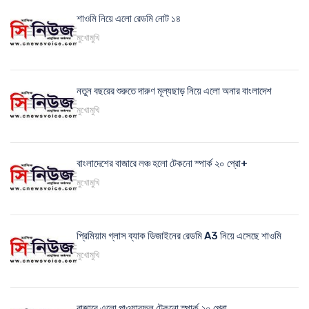
শাওমি নিয়ে এলো রেডমি নোট ১৪
মুখোমুখি
নতুন বছরের শুরুতে দারুণ মূল্যছাড় নিয়ে এলো অনার বাংলাদেশ
মুখোমুখি
বাংলাদেশের বাজারে লঞ্চ হলো টেকনো স্পার্ক ২০ প্রো+
মুখোমুখি
প্রিমিয়াম গ্লাস ব্যাক ডিজাইনের রেডমি A3 নিয়ে এসেছে শাওমি
মুখোমুখি
বাজারে এলো পাওয়ারফুল টেকনো স্পার্ক ২০ প্রো