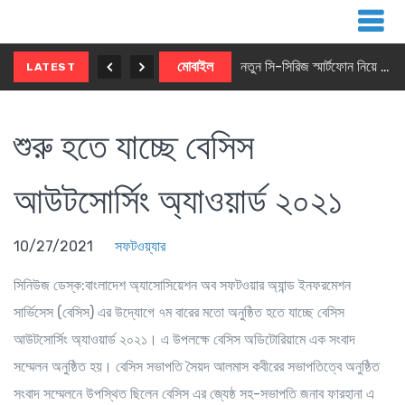
নতুন ৫জি মাস্টার ফোন আনছে ইনফিনিক্স
মোবাইল
নতুন সি-সিরিজ স্মার্টফোন নিয়ে আসছে রিয়েলমি
LATEST
শুরু হতে যাচ্ছে বেসিস
আউটসোর্সিং অ্যাওয়ার্ড ২০২১
10/27/2021
সফটওয়্যার
সিনিউজ ডেস্ক
:বাংলাদেশ অ্যাসোসিয়েশন অব সফটওয়ার অ্যান্ড ইনফরমেশন
সার্ভিসেস (বেসিস) এর উদ্যোগে ৭ম বারের মতো অনুষ্ঠিত হতে যাচ্ছে বেসিস
আউটসোর্সিং অ্যাওয়ার্ড ২০২১। এ উপলক্ষে বেসিস অডিটোরিয়ামে এক সংবাদ
সম্মেলন অনুষ্ঠিত হয়। বেসিস সভাপতি সৈয়দ আলমাস কবীরের সভাপতিত্বে অনুষ্ঠিত
সংবাদ সম্মেলনে উপস্থিত ছিলেন বেসিস এর জ্যেষ্ঠ সহ-সভাপতি জনাব ফারহানা এ