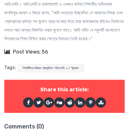
আইএসডি। আইএসডি’র অ্যালামনাই ও একজন বর্তমান শিক্ষার্থীর অভিভাবক
মাশফিকুর রহমান এ বিষয়ে বলেন, “আমি অত্যন্ত উচ্ছ্বসিত যে আমাদের শিশুরা এসব
প্রোগ্রামের দুর্দান্ত সব সুযোগ গ্রহণের মধ্য দিয়ে তারা ক্লাসরুমের বাইরেও নিজেদের
দক্ষতা আর আগ্রহ বিকাশিত করার সুযোগ পাবে। আমি গর্বিত যে স্কুলটি বাংলাদেশে
বিশ্বমানের শিক্ষা নিশ্চিত করার ক্ষেত্রে উদাহরণ তৈরি করেছে।”
Post Views: 56
Tags:
শিক্ষার্থীদের ভবিষ্যৎ প্রস্তুতিতে ‘আইএসডি ২.০’ উন্মোচন
Share this article:
Comments (0)