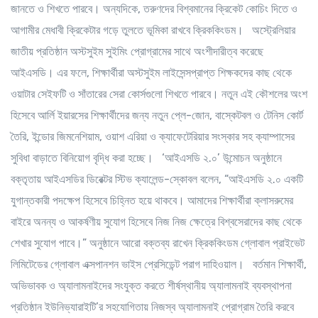
জানতে ও শিখতে পারবে। অন্যদিকে, তরুণদের বিশ্বমানের ক্রিকেট কোচিং দিতে ও
আগামীর মেধাবী ক্রিকেটার গড়ে তুলতে ভূমিকা রাখবে ক্রিককিংডম। অস্ট্রেলিয়ার
জাতীয় প্রতিষ্ঠান অস্টসুইম সুইমিং প্রোগ্রামের সাথে অংশীদারীত্ব করেছে
আইএসডি। এর ফলে, শিক্ষার্থীরা অস্টসুইম লাইসেন্সপ্রাপ্ত শিক্ষকদের কাছ থেকে
ওয়াটার সেইফটি ও সাঁতারের সেরা কোর্সগুলো শিখতে পারবে। নতুন এই কৌশলের অংশ
হিসেবে আর্লি ইয়ারসের শিক্ষার্থীদের জন্য নতুন প্লে-জোন, বাস্কেটবল ও টেনিস কোর্ট
তৈরি, ইন্ডোর জিমনেশিয়াম, ওয়াশ এরিয়া ও ক্যাফেটেরিয়ার সংস্কার সহ ক্যাম্পাসের
সুবিধা বাড়াতে বিনিয়োগ বৃদ্ধি করা হচ্ছে। ‘আইএসডি ২.০’ উন্মোচন অনুষ্ঠানে
বক্তৃতায় আইএসডির ডিরেক্টর স্টিভ ক্যালেন্ড-স্কোবল বলেন, “আইএসডি ২.০ একটি
যুগান্তকারী পদক্ষেপ হিসেবে চিহ্নিত হয়ে থাকবে। আমাদের শিক্ষার্থীরা ক্লাসরুমের
বাইরে অনন্য ও আকর্ষণীয় সুযোগ হিসেবে নিজ নিজ ক্ষেত্রে বিশ্বসেরাদের কাছ থেকে
শেখার সুযোগ পাবে।” অনুষ্ঠানে আরো বক্তব্য রাখেন ক্রিককিংডম গ্লোবাল প্রাইভেট
লিমিটেডের গ্লোবাল এক্সপানশন ভাইস প্রেসিডেন্ট পরাগ দাহিওয়াল। বর্তমান শিক্ষার্থী,
অভিভাবক ও অ্যালামনাইদের সংযুক্ত করতে শীর্ষস্থানীয় অ্যালামনাই ব্যবস্থাপনা
প্রতিষ্ঠান ইউনিভ্যারাইটি’র সহযোগিতায় নিজস্ব অ্যালামনাই প্রোগ্রাম তৈরি করবে