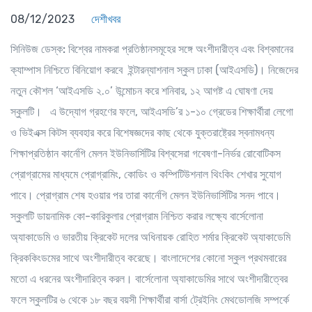
08/12/2023
দেশীখবর
সিনিউজ ডেস্ক:
বিশ্বের নামকরা প্রতিষ্ঠানসমূহের সঙ্গে অংশীদারীত্ব এবং বিশ্বমানের
ক্যাম্পাস নিশ্চিতে বিনিয়োগ করবে ইন্টারন্যাশনাল স্কুল ঢাকা (আইএসডি)। নিজেদের
নতুন কৌশল ‘আইএসডি ২.০’ উন্মোচন করে শনিবার, ১২ আগষ্ট এ ঘোষণা দেয়
স্কুলটি। এ উদ্যোগ গ্রহণের ফলে, আইএসডি’র ১-১০ গ্রেডের শিক্ষার্থীরা লেগো
ও ভিইএক্স কিটস ব্যবহার করে বিশেষজ্ঞদের কাছ থেকে যুক্তরাষ্ট্রের স্বনামধন্য
শিক্ষাপ্রতিষ্ঠান কার্নেগি মেলন ইউনিভার্সিটির বিশ্বসেরা গবেষণা-নির্ভর রোবোটিকস
প্রোগ্রামের মাধ্যমে প্রোগ্রামিং, কোডিং ও কম্পিটিউশনাল থিংকিং শেখার সুযোগ
পাবে। প্রোগ্রাম শেষ হওয়ার পর তারা কার্নেগি মেলন ইউনিভার্সিটির সনদ পাবে।
স্কুলটি ডায়নামিক কো-কারিকুলার প্রোগ্রাম নিশ্চিত করার লক্ষ্যে বার্সেলোনা
অ্যাকাডেমি ও ভারতীয় ক্রিকেট দলের অধিনায়ক রোহিত শর্মার ক্রিকেট অ্যাকাডেমি
ক্রিককিংডমের সাথে অংশীদারীত্ব করেছে। বাংলাদেশের কোনো স্কুল প্রথমবারের
মতো এ ধরনের অংশীদারিত্ব করল। বার্সেলোনা অ্যাকাডেমির সাথে অংশীদারীত্বের
ফলে স্কুলটির ৬ থেকে ১৮ বছর বয়সী শিক্ষার্থীরা বার্সা ট্রেইনিং মেথডোলজি সম্পর্কে