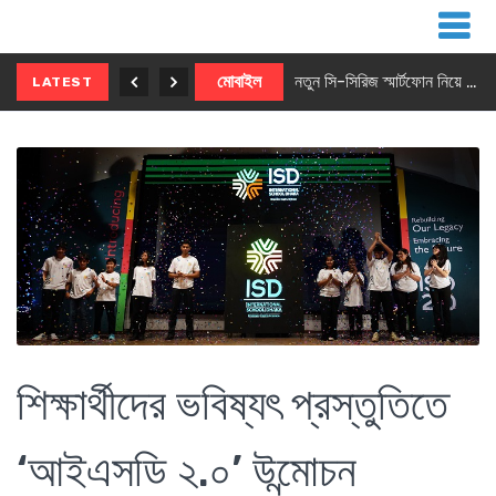
নতুন ৫জি মাস্টার ফোন আনছে ইনফিনিক্স
মোবাইল
নতুন সি-সিরিজ স্মার্টফোন নিয়ে আসছে রিয়েলমি
LATEST
শিক্ষার্থীদের ভবিষ্যৎ প্রস্তুতিতে
‘আইএসডি ২.০’ উন্মোচন