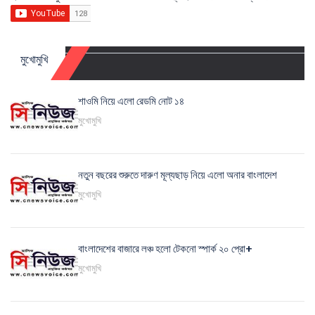
মুখোমুখি
শাওমি নিয়ে এলো রেডমি নোট ১৪
মুখোমুখি
নতুন বছরের শুরুতে দারুণ মূল্যছাড় নিয়ে এলো অনার বাংলাদেশ
মুখোমুখি
বাংলাদেশের বাজারে লঞ্চ হলো টেকনো স্পার্ক ২০ প্রো+
মুখোমুখি