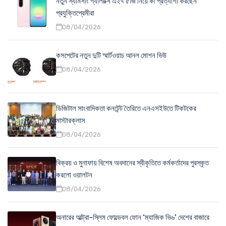
নতুন স্যামসাং গ্যালাক্সি এ২৭ ৫জি নিয়ে কী প্রত্যাশা করছেন
প্রযুক্তিপ্রেমীরা
08/04/2026
কসপেটের নতুন দুটি স্মার্টওয়াচ আনল মোশন ভিউ
08/04/2026
ডিজিটাল সাংবাদিকতা কনটেন্ট তৈরিতে এনএসইউতে টিকটকের
মাস্টারক্লাস
08/04/2026
বিক্রয় ও মুনাফায় বিশেষ অবদানের স্বীকৃতিতে কর্মকর্তাদের পুরস্কৃত
করলো ওয়ালটন
08/04/2026
অনারের আল্ট্রা-স্লিম ফোল্ডেবল ফোন ‘ম্যাজিক ভি৬’ দেশের বাজারে