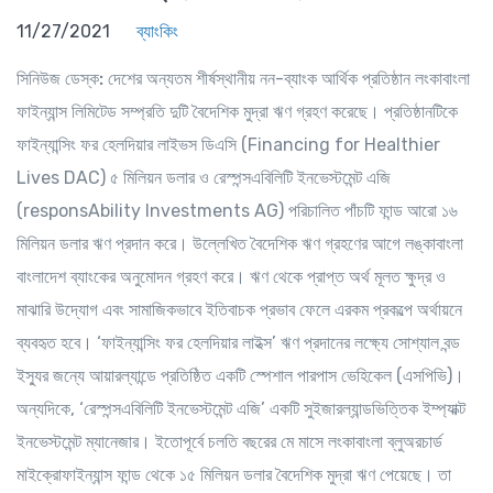
11/27/2021
ব্যাংকিং
সিনিউজ ডেস্ক:
দেশের অন্যতম শীর্ষস্থানীয় নন-ব্যাংক আর্থিক প্রতিষ্ঠান লংকাবাংলা
ফাইন্যান্স লিমিটেড সম্প্রতি দুটি বৈদেশিক মুদ্রা ঋণ গ্রহণ করেছে। প্রতিষ্ঠানটিকে
ফাইন্যান্সিং ফর হেলদিয়ার লাইভস ডিএসি (Financing for Healthier
Lives DAC) ৫ মিলিয়ন ডলার ও রেস্পন্সএবিলিটি ইনভেস্টমেন্ট এজি
(responsAbility Investments AG) পরিচালিত পাঁচটি ফান্ড আরো ১৬
মিলিয়ন ডলার ঋণ প্রদান করে। উল্লেখিত বৈদেশিক ঋণ গ্রহণের আগে লঙ্কাবাংলা
বাংলাদেশ ব্যাংকের অনুমোদন গ্রহণ করে। ঋণ থেকে প্রাপ্ত অর্থ মূলত ক্ষুদ্র ও
মাঝারি উদ্যোগ এবং সামাজিকভাবে ইতিবাচক প্রভাব ফেলে এরকম প্রকল্পে অর্থায়নে
ব্যবহৃত হবে। ‘ফাইন্যান্সিং ফর হেলদিয়ার লাইভ্স’ ঋণ প্রদানের লক্ষ্যে সোশ্যাল বন্ড
ইস্যুর জন্যে আয়ারল্যান্ডে প্রতিষ্ঠিত একটি স্পেশাল পারপাস ভেহিকেল (এসপিভি)।
অন্যদিকে, ‘রেস্পন্সএবিলিটি ইনভেস্টমেন্ট এজি’ একটি সুইজারল্যান্ডভিত্তিক ইম্প্যাক্ট
ইনভেস্টমেন্ট ম্যানেজার। ইতোপূর্বে চলতি বছরের মে মাসে লংকাবাংলা ব্লুঅরচার্ড
মাইক্রোফাইন্যান্স ফান্ড থেকে ১৫ মিলিয়ন ডলার বৈদেশিক মুদ্রা ঋণ পেয়েছে। তা