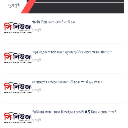
মুখোমুখি
শাওমি নিয়ে এলো রেডমি নোট ১৪
মুখোমুখি
নতুন বছরের শুরুতে দারুণ মূল্যছাড় নিয়ে এলো অনার বাংলাদেশ
মুখোমুখি
বাংলাদেশের বাজারে লঞ্চ হলো টেকনো স্পার্ক ২০ প্রো+
মুখোমুখি
প্রিমিয়াম গ্লাস ব্যাক ডিজাইনের রেডমি A3 নিয়ে এসেছে শাওমি
মুখোমুখি