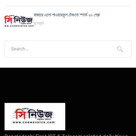
বাজারে এলো পাওয়ারফুল টেকনো স্পার্ক ২০ প্রো
মুখোমুখি