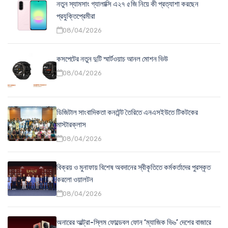
নতুন স্যামসাং গ্যালাক্সি এ২৭ ৫জি নিয়ে কী প্রত্যাশা করছেন
প্রযুক্তিপ্রেমীরা
08/04/2026
কসপেটের নতুন দুটি স্মার্টওয়াচ আনল মোশন ভিউ
08/04/2026
ডিজিটাল সাংবাদিকতা কনটেন্ট তৈরিতে এনএসইউতে টিকটকের
মাস্টারক্লাস
08/04/2026
বিক্রয় ও মুনাফায় বিশেষ অবদানের স্বীকৃতিতে কর্মকর্তাদের পুরস্কৃত
করলো ওয়ালটন
08/04/2026
অনারের আল্ট্রা-স্লিম ফোল্ডেবল ফোন ‘ম্যাজিক ভি৬’ দেশের বাজারে