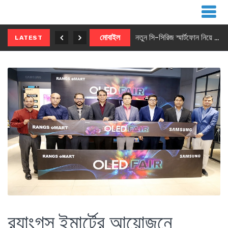
নতুন ৫জি মাস্টার ফোন আনছে ইনফিনিক্স
মোবাইল
নতুন সি-সিরিজ স্মার্টফোন নিয়ে আসছে রিয়েলমি
LATEST
র‌্যাংগস ইমার্টের আয়োজনে