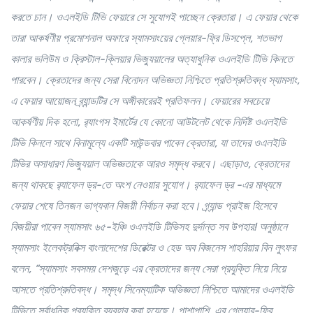
করতে চান। ওএলইডি টিভি ফেয়ারে সে সুযোগই পাচ্ছেন ক্রেতারা। এ ফেয়ার থেকে
তারা আকর্ষণীয় প্রমোশনাল অফারে স্যামসাংয়ের গ্লেয়ার-ফ্রি ডিসপ্লে, শতভাগ
কালার ভলিউম ও ক্রিস্টাল-ক্লিয়ার ভিজ্যুয়ালের অত্যাধুনিক ওএলইডি টিভি কিনতে
পারবেন। ক্রেতাদের জন্য সেরা বিনোদন অভিজ্ঞতা নিশ্চিতে প্রতিশ্রুতিবদ্ধ স্যামসাং,
এ ফেয়ার আয়োজন ব্র্যান্ডটির সে অঙ্গীকারেরই প্রতিফলন।
ফেয়ারের সবচেয়ে
আকর্ষণীয় দিক হলো, র‌্যাংগস ইমার্টের যে কোনো আউটলেট থেকে নির্দিষ্ট ওএলইডি
টিভি কিনলে সাথে বিনামূল্যে একটি সাউন্ডবার পাবেন ক্রেতারা, যা তাদের ওএলইডি
টিভির অসাধারণ ভিজ্যুয়াল অভিজ্ঞতাকে আরও সমৃদ্ধ করবে। এছাড়াও, ক্রেতাদের
জন্য থাকছে র‍্যাফেল ড্র-তে অংশ নেওয়ার সুযোগ। র‍্যাফেল ড্র -এর মাধ্যমে
ফেয়ার শেষে তিনজন ভাগ্যবান বিজয়ী নির্বাচন করা হবে। গ্র্যান্ড প্রাইজ হিসেবে
বিজয়ীরা পাবেন স্যামসাং ৬৫-ইঞ্চি ওএলইডি টিভিসহ দুর্দান্ত সব উপহার!
অনুষ্ঠানে
স্যামসাং ইলেকট্রনিক্স বাংলাদেশের ডিরেক্টর ও হেড অব বিজনেস শাহরিয়ার বিন লুৎফর
বলেন, “স্যামসাং সবসময় দেশজুড়ে এর ক্রেতাদের জন্য সেরা প্রযুক্তি নিয়ে নিয়ে
আসতে প্রতিশ্রুতিবদ্ধ। সমৃদ্ধ সিনেম্যাটিক অভিজ্ঞতা নিশ্চিতে আমাদের ওএলইডি
টিভিতে সর্বাধুনিক প্রযুক্তি ব্যবহার করা হয়েছে। পাশাপাশি, এর গ্লেয়ার-ফ্রি