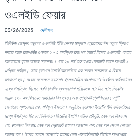
ওএলইডি ফেয়ার
03/26/2025
দেশীখবর
সিনিউজ ডেস্ক:
পছন্দের ওএলইডি টিভি কেনার মাধ্যমে ক্রেতাদের ঈদ আনন্দ দ্বিগুণ
করতে আজ রাজধানীর গুলশান ২ -এ অবস্থিত র‌্যাংগস ইমার্টে বিশেষ ওএলইডি ফেয়ার
আয়োজনে যুক্ত হয়েছে স্যামসাং। গত ২০ মার্চ শুরু হওয়া ফেয়ারটি চলবে আগামী ১
এপ্রিল পর্যন্ত। আজ র‍্যাংগস ইমার্টে আয়োজিত এক সংবাদ সম্মেলনে এ বিষয়ে
জানানো হয়।
সংবাদ সম্মেলনে স্যামসাং ইলেকট্রনিক্স বাংলাদেশের ঊর্ধ্বতন কর্মকর্তাদের
মধ্যে উপস্থিত ছিলেন প্রতিষ্ঠানটির ব্যবস্থাপনা পরিচালক জাং মিন জাং; ডিরেক্টর
অ্যান্ড হেড অব বিজনেস শাহরিয়ার বিন লুৎফর এবং প্রোডাক্ট প্ল্যানিংয়ের ডেপুটি
জেনারেল ম্যানেজার মো. শরিফুল ইসলাম। অনুষ্ঠানে র‌্যাংগস ইমার্টের শীর্ষ কর্মকর্তাদের
মধ্যে উপস্থিত ছিলেন ডিভিশনাল ডিরেক্টর ইয়ামিন শরীফ চৌধুরী, হেড অব বিজনেস
মো. রাশেদুল ইসলাম; হেড অব
প্রোডাক্ট রায়হান আহমেদ এবং হেড অব সেলস গোলাম
আজম খান।
ঈদের আনন্দে অনেকেই তাদের হোম এন্টারটেইনমেন্ট সিস্টেম আপগ্রেড