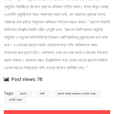
প্রযুক্তি নিরবচ্ছিন্ন বিনোদন গ্রহণের অভিজ্ঞতা নিশ্চিত করবে। ঈদের আনন্দে আমরা
ওএলইডি প্রযুক্তিকে আরও সহজলভ্য করতে চাই, যেন আমাদের ক্রেতারা তাদের
পরিবারের সঙ্গে দুর্দান্ত ভিজ্যুয়াল অভিজ্ঞতা উপভোগ করতে পারেন।”
র‌্যাংগস ইমার্টের
ডিভিশনাল ডিরেক্টর ইয়ামিন শরীফ চৌধুরী বলেন, “র‌্যাংগস ইমার্ট সবসময় আধুনিক
প্রযুক্তি ও মানুষের লাইফস্টাইলের উন্নয়নে প্রতিশ্রুতিবদ্ধ ব্র্যান্ডগুলোর সাথে কাজ
করে। এ ফেয়ারের মাধ্যমে আমরা ক্রেতাদের জন্য শপিং অভিজ্ঞতাকে আরও
উপভোগ্য করে তুলতে চাই। একইসাথে, তারা যেন সেরা অফার ও রিওয়ার্ড উপভোগ
করতে পারবেন। আমাদের লক্ষ্য, ইলেক্ট্রনিকস পণ্য কেনার ক্ষেত্রে র‌্যাংগস ইমার্টকে
দেশের সবচেয়ে নির্ভরযোগ্য শপিং গন্তব্য হিসেবে প্রতিষ্ঠিত করা।”
Post Views: 78
Tags:
র‌্যাংগস
ইমার্ট
র‌্যাংগস ইমার্টের আয়োজনে ওএলইডি ফেয়ার
এলইডি ফেয়ার