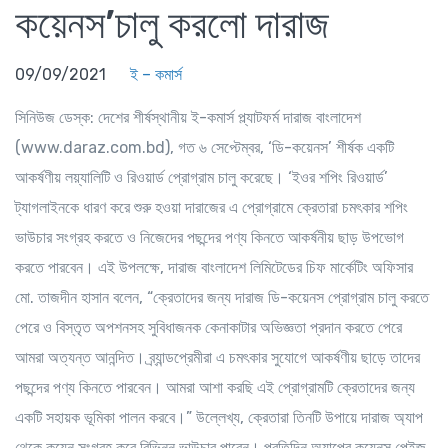
কয়েনস’চালু করলো দারাজ
09/09/2021
ই – কমার্স
সিনিউজ ডেস্ক: দেশের শীর্ষস্থানীয় ই-কমার্স প্ল্যাটফর্ম দারাজ বাংলাদেশ
(www.daraz.com.bd), গত ৬ সেপ্টেম্বর, ‘ডি-কয়েনস’ শীর্ষক একটি
আকর্ষণীয় লয়্যালিটি ও রিওয়ার্ড প্রোগ্রাম চালু করেছে। ‘ইওর শপিং রিওয়ার্ড’
ট্যাগলাইনকে ধারণ করে শুরু হওয়া দারাজের এ প্রোগ্রামে ক্রেতারা চমৎকার শপিং
ভাউচার সংগ্রহ করতে ও নিজেদের পছন্দের পণ্য কিনতে আকর্ষনীয় ছাড় উপভোগ
করতে পারবেন। এই উপলক্ষে, দারাজ বাংলাদেশ লিমিটেডের চিফ মার্কেটিং অফিসার
মো. তাজদীন হাসান বলেন, “ক্রেতাদের জন্য দারাজ ডি-কয়েনস প্রোগ্রাম চালু করতে
পেরে ও বিস্তৃত অপশনসহ সুবিধাজনক কেনাকাটার অভিজ্ঞতা প্রদান করতে পেরে
আমরা অত্যন্ত আনন্দিত। ব্র্যান্ডপ্রেমীরা এ চমৎকার সুযোগে আকর্ষণীয় ছাড়ে তাদের
পছন্দের পণ্য কিনতে পারবেন। আমরা আশা করছি এই প্রোগ্রামটি ক্রেতাদের জন্য
একটি সহায়ক ভূমিকা পালন করবে।” উল্লেখ্য, ক্রেতারা তিনটি উপায়ে দারাজ অ্যাপ
থেকে কয়েন সংগ্রহ করে বিভিন্ন ভাউচার পাবেন। প্রতিদিন অ্যাপের কয়েনস পেইজ