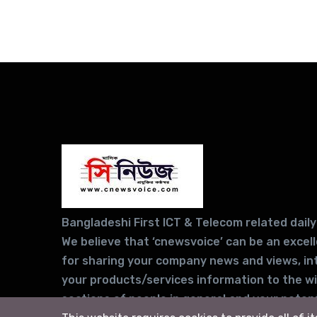
Bangladeshi First ICT & Telecom related daily
We believe that ‘cnewsvoice’ can be an excel
for sharing your company news and views, in
your products/services information to the w
sections of people in general and your potent