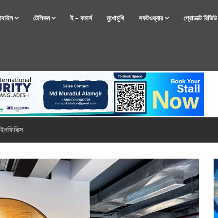
োবাইল
টেলিকম
ই – কমার্স
মুখোমুখি
সফটওয়্যার
প্রোডাক্ট রিভি
্টফোন নিয়ে আসছে রিয়েলমি