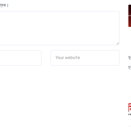
বশ্যক।
ই
চ