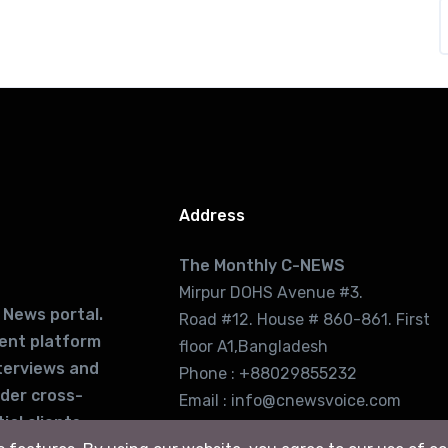
Address
The Monthly C-NEWS
Mirpur DOHS Avenue #3.
 News portal.
Road #12. House # 860-861. First
lent platform
floor A1,Bangladesh
terviews and
Phone : +88029855232
ider cross-
Email : info@cnewsvoice.com
ial clients
cnewsvoice2002@gmail.com