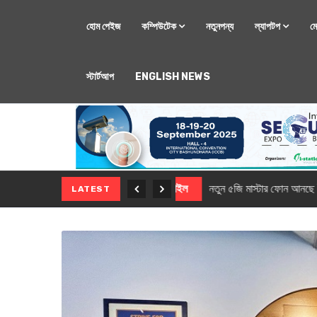
হোম পেইজ
কম্পিউটেক
নতুনপন্য
ল্যাপটপ
ম
স্টার্টআপ
ENGLISH NEWS
মোবাইল
নতুন সি-সিরিজ স্মার
LATEST