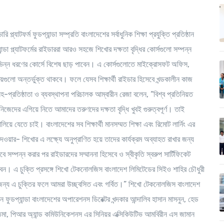
্ল্যাটফর্ম ফুডপ্যান্ডা সম্প্রতি বাংলাদেশের সর্বাধুনিক শিক্ষা প্রযুক্তি প্রতিষ্ঠান
্ডা প্ল্যাটফর্মের রাইডাররা আরও সহজে শিখোর দক্ষতা বৃদ্ধির কোর্সগুলো সম্পন্ন
িভিন্ন ধরণের কোর্সে বিশেষ ছাড় পাবেন। এ কোর্সগুলোতে মাইক্রোসফট অফিস,
বিষয়গুলো অন্তর্ভুক্ত থাকবে। ফলে যেসব শিক্ষার্থী রাইডার হিসেবে খন্ডকালীন কাজ
সহ-প্রতিষ্ঠাতা ও ব্যবস্থাপনা পরিচালক আম্বারীন রেজা বলেন, “বিশ্ব প্রতিনিয়ত
িজেদের এগিয়ে নিতে আমাদের তরুণদের দক্ষতা বৃদ্ধি খুবই গুরুত্বপূর্ণ। তাই
য়ে যেতে চাই। বাংলাদেশের সব শিক্ষার্থী মানসম্মত শিক্ষা এবং রিমোট লার্নিং এর
 দেওয়ার- শিখোর এ লক্ষ্যে অনুপ্রাণিত হয়ে তাদের কার্যক্রম অব্যাহত রাখার জন্য
সম্পন্ন করার পর রাইডারদের সম্মাননা হিসেবে ও স্বীকৃতি স্বরুপ সার্টিফিকেট
রবেন। এ চুক্তি প্রসঙ্গে শিখো টেকনোলজিস বাংলাদেশ লিমিটেডের সিইও শাহির চৌধুরী
ার জন্য এ চুক্তির ফলে আমরা উচ্ছ্বসিত এবং গর্বিত।” শিখো টেকনোলজিস বাংলাদেশ
 ফুডপ্যান্ডা বাংলাদেশের অপারেশনস ডিরেক্টর খন্দকার আন্দালিব হাসান মাসনুন, হেড
েমা, পিআর অ্যান্ড কমিউনিকেশনস এর সিনিয়র এক্সিকিউটিভ আমবিরীন এস জামান