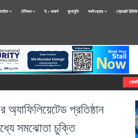
োবাইল
টেলিকম
ই – কমার্স
মুখোমুখি
সফটওয়্যার
প্রোডাক্ট রিভি
্টফোন নিয়ে আসছে রিয়েলমি
ি’র অ্যাফিলিয়েটেড প্রতিষ্ঠান
ধ্যে সমঝোতা চুক্তি