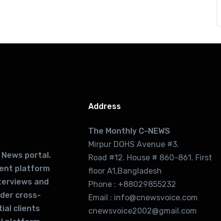
Address
The Monthly C-NEWS
Mirpur DOHS Avenue #3.
 News portal.
Road #12. House # 860-861. First
lent platform
floor A1,Bangladesh
terviews and
Phone : +88029855232
ider cross-
Email : info@cnewsvoice.com
ial clients
cnewsvoice2002@gmail.com