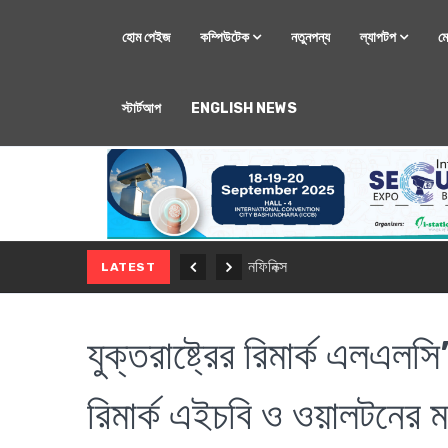
হোম পেইজ
কম্পিউটেক
নতুনপন্য
ল্যাপটপ
ম
স্টার্টআপ
ENGLISH NEWS
মোবাইল
নতুন সি-সিরিজ স্মার
LATEST
যুক্তরাষ্ট্রের রিমার্ক এলএলস
রিমার্ক এইচবি ও ওয়ালটনের ম