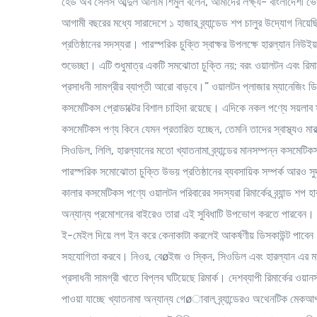
হেড অব সেলস আব্দুল আলীম শিমুল বলেন, আমাদের লক্ষ্য- বাংলাদেশী ভোক
আগামী বছরের মধ্যে সারাদেশে ১ হাজার ব্র্যান্ডেড শপ চালুর উদ্যোগ নিয়ে
প্রতিষ্ঠানের সদস্যরা। পারস্পরিক চুক্তি স্বাক্ষর উপলক্ষে হারল্যান 
শুভেচ্ছা। এটি শুধুমাত্র একটি সমঝোতা চুক্তি নয়; বরং ওয়ালটন এবং রিম
প্রসাধনী সামগ্রীর ব্যাপ্তী আরো বাড়বে।” ওয়ালটন প্লাজার ম্যানেজিং ডি
কসমেটিকস প্রোডাক্টের বিশাল চাহিদা রয়েছে। এদিকে নকল পণ্যে সয়লাব স্
কসমেটিকস পণ্য কিনে যেমন প্রতারিত হচ্ছেন, তেমনি তাদের স্বাস্থ্যও মা
সিওডিল, লিলি, হারল্যানের মতো খ্যাতনামা ব্র্যান্ডের মানসম্পন্ন কসমেটি
পারস্পরিক সমোঝোতা চুক্তি উভয় প্রতিষ্ঠানের ব্যবসায়িক সম্পর্ক আরও 
কালার কসমেটিকস পণ্যে ওয়ালটন পরিবারের সদস্যরা রিমার্কের ব্র্যান্ড শপ
অন্যান্য প্রমোশনের বাইরেও তারা এই সুবিধাটি উপভোগ করতে পারবেন। হ
ই-মেইল দিয়ে লগ ইন করে কেনাকাটা করলেই আকর্ষণীয় ডিসকাউন্ট পাবেন। অ
সহযোগিতা করবে। নিওর, বেøইজ ও স্কিন, সিওডিল এবং হারল্যান এর মত আন
প্রসাধনী সামগ্রী খাতে বিপ্লব ঘটিয়েছে রিমার্ক। দেশব্যাপী রিমার্কের ওয়ানস্
পাওয়া যাচ্ছে খ্যাতনামা অন্যান্য গেøাবাল ব্র্যান্ডেরও অথেনটিক মেকআপ