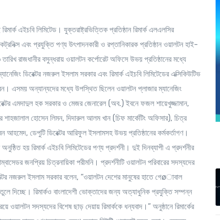
িমার্ক এইচবি লিমিটেড। যুক্তরাষ্ট্রভিত্তিক প্রতিষ্ঠান রিমার্ক এলএলসির
লেকট্রনিক্স এবং প্রযুক্তি পণ্য উৎপাদনকারী ও রপ্তানিকারক প্রতিষ্ঠান ওয়ালটন হাই-
ারিখ রাজধানীর বসুন্ধরায় ওয়ালটন কর্পোরেট অফিসে উভয় প্রতিষ্ঠানের মধ্যে
 ম্যানেজিং ডিরেক্টর নজরুল ইসলাম সরকার এবং রিমার্ক এইচবি লিমিটেডের এক্সিকিউটিভ
ষর করেন। এসময় অন্যান্যদের মধ্যে উপস্থিত ছিলেন ওয়ালটন প্লাজার ম্যানেজিং
ডিরেক্টর এমদাদুল হক সরকার ও মেজর জেনারেল (অব.) ইবনে ফজল শায়েখুজ্জামান,
েক্টর শাহজালাল হোসেন লিমন, দিদারুল আলম খান (চিফ মার্কেটিং অফিসার), চিত্র
ীবন আহমেদ, ডেপুটি ডিরেক্টর আরিফুল ইসলামসহ উভয় প্রতিষ্ঠানের কর্মকর্তাগণ।
ুষ্ঠিত হয় রিমার্ক এইচবি লিমিটেডের পণ্য প্রদর্শনী। দুই দিনব্যাপী এ প্রদর্শনীর
অ্যাম্বাসেডর জনপ্রিয় চিত্রনায়িকা পরীমনি। প্রদর্শনীটি ওয়ালটন পরিবারের সদস্যদের
েক্টর নজরুল ইসলাম সরকার বলেন, “ওয়ালটন দেশের মানুষের হাতে গেøাবাল
্য তুলে দিচ্ছে। রিমার্কও বাংলাদেশী ভোক্তাদের জন্য অত্যাধুনিক প্রযুক্তি সম্পন্ন
য়ে ওয়ালটন সদস্যদের বিশেষ ছাড় দেয়ায় রিমার্ককে ধন্যবাদ।” অনুষ্ঠানে রিমার্কের