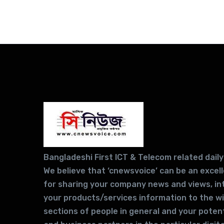
Bangladeshi First ICT & Telecom related daily
We believe that ‘cnewsvoice’ can be an excel
for sharing your company news and views, in
your products/services information to the w
sections of people in general and your potent