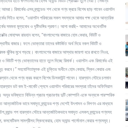
্তাদের হাতে গুণগতমানের হেলথ অ্যান্ড বিউটি প্রোডাক্ট তুলে দেয়া। সেজন্য
ছি আমরা। রিমার্কের এসব ব্র্যান্ডেড শপ থেকে পণ্য ক্রয়ে বিশেষ ছাড় পাবেন ওয়ালটন
নিউইয়র্কের সিইও বলেন, “ওয়ালটন পরিবারের সকল সদস্যকে আমার পক্ষ থেকে আন্তরিক
ার্কের সমমনা মূল্যবোধ ও দৃষ্টিভঙ্গির প্রমাণ। আশা করছি- আমাদের অথেনটিক
রেক্টর মোহাম্মদ রায়হান বলেন, “বাংলাদেশের বাজারে হোম কেয়ার, বিউটি ও
থানীয় বাজার। ফলে ভোক্তারা তাদের কষ্টার্জিত অর্থ দিয়ে নকল বিউটি ও
রাত্মক ঝুঁকির মুখে পড়ছে। বাংলাদেশের বাজারে আস্থার জায়গা ধরে রাখতে নিওর,
কস ও বিউটি পণ্য ভোক্তাদের হাতে তুলে দিচ্ছে রিমার্ক। ওয়ালটন এবং রিমার্কের এই
সুদৃঢ় করবে।” সহযোগিতামূলক এই চুক্তির অধীনে হোম কেয়ার, স্কিন কেয়ার এবং
 হারল্যান থেকে পণ্য ক্রয় করলে বিশেষ ডিসকাউন্ট পাবেন। হারল্যান স্টোরে চলমান
ারল্যান ডট কম ই-মার্কেট প্লেসে ওয়ালটন পরিবারের সদস্যরা তাঁদের অফিসিয়াল
দূর ভবিষ্যতে বিভিন্ন প্রচার প্রচারণায় দুটি কোম্পানি একে অন্যকে পারস্পরিক
্তর্জাতিক ভাবে সমাদৃত ব্র্যান্ডের পণ্য দেশেই উৎপাদন ও বিপণন এর মাধ্যমে
টপ ব্র্যান্ড শপ হারল্যান স্টোরে আন্তর্জাতিকভাবে সমাদৃত এসকল ব্র্যান্ডের পণ্যসহ
, কসমেটিকস সামগ্রীসহ স্কিনকেয়ার, হোম অ্যান্ড পার্সোনাল কেয়ার পণ্যসমূহ।