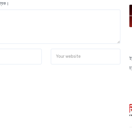
বশ্যক।
ই
চ