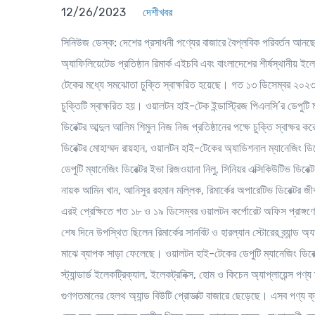
12/26/2023
দেশীখবর
সিনিউজ ডেস্ক:
দেশের প্রসাধনী পণ্যের বাজারে বৈপ্লবিক পরিবর্তন আনছে র
অ্যাফিলিয়েটেড প্রতিষ্ঠান রিমার্ক এইচবি এবং বাংলাদেশের শীর্ষস্থানীয় ই
টেকের মধ্যে সমঝোতা চুক্তি স্বাক্ষরিত হয়েছে। গত ১৩ ডিসেম্বর ২০২৩ ত
চুক্তিটি স্বাক্ষরিত হয়। ওয়ালটন হাই-টেক ইন্ডাস্ট্রিজ পিএলসি’র ডেপুটি
ডিরেক্টর আব্দুল আলিম শিমুল নিজ নিজ প্রতিষ্ঠানের পক্ষে চুক্তি স্বাক্
ডিরেক্টর মোহাম্মদ রায়হান, ওয়ালটন হাই-টেকের অ্যাডিশনাল ম্যানেজিং 
ডেপুটি ম্যানেজিং ডিরেক্টর ইভা রিজওয়ানা নিলু, সিনিয়র এক্সিকিউটিভ ডির
নায়ক আমিন খান, আনিসুর রহমান মল্লিক, রিমার্কের অপারেটিভ ডিরেক্টর জ
এরই প্রেক্ষিতে গত ১৮ ও ১৯ ডিসেম্বর ওয়ালটন কর্পোরেট অফিস প্রাঙ্গণে অন
শেষ দিনে উপস্থিত ছিলেন রিমার্কের সানবিট ও হারল্যান স্টোরের ব্র্যান্ড 
মাঝে ব্যাপক সাড়া ফেলেছে। ওয়ালটন হাই-টেকের ডেপুটি ম্যানেজিং ডির
স্ট্যান্ডার্ড ইলেকট্রিক্যাল, ইলেকট্রনিক্স, হোম ও কিচেন অ্যাপ্লায়েন্স পণ
গুণগতমানের হেলথ অ্যান্ড বিউটি প্রোডাক্ট বাজারে ছেড়েছে। এসব পণ্য ক্র