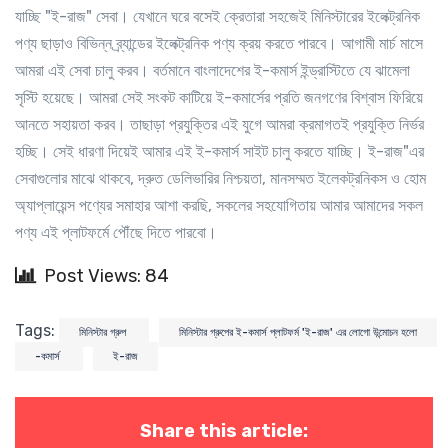
যাচ্ছি "ই-রাজ" সেবা। যেখানে ঘরে বসেই ক্রেতারা সহজেই মিনিস্টারের ইলেক্ট্রনিক
পণ্য ছাড়াও বিভিন্ন ব্র্যান্ডের ইলেক্ট্রনিক পণ্য ক্রয় করতে পারবে। আগামী মার্চ মাসে
আমরা এই সেবা চালু করব। বর্তমানে বাংলাদেশের ই-কমার্স ইন্ড্রাস্টিতে যে ঝামেলা
সৃস্টি হয়েছে। আমরা সেই সংকট কাটিয়ে ই-কমার্সের প্রতি জনগণের বিশ্বাস ফিরিয়ে
আনতে সহায়তা করব। তাছাড়া প্রযুক্তির এই যুগে আমরা ক্রমাগতই প্রযুক্তি নির্ভর
হচ্ছি। সেই ধারণা দিয়েই আমার এই ই-কমার্স সাইট চালু করতে যাচ্ছি। ই-রাজ"এর
সেবাগুলোর মাঝে থাকবে, দ্রুত ডেলিভারির নিশ্চয়তা, মানসম্মত ইলেকট্রনিকস ও হোম
অ্যাপ্লায়েন্স পণ্যের সমাহার আশা করছি, সকলের সহযোগিতায় আমার আমাদের সকল
পণ্য এই প্লাটফর্মে পৌঁছে দিতে পারবো।
Post Views: 84
Tags:
মিনিস্টার গ্রুপ
মিনিস্টার গ্রুপের ই-কমার্স প্লাটফর্ম 'ই-রাজ' এর লোগো উন্মোচন হলো
-কমার্স
ই-রাজ
Share this article: