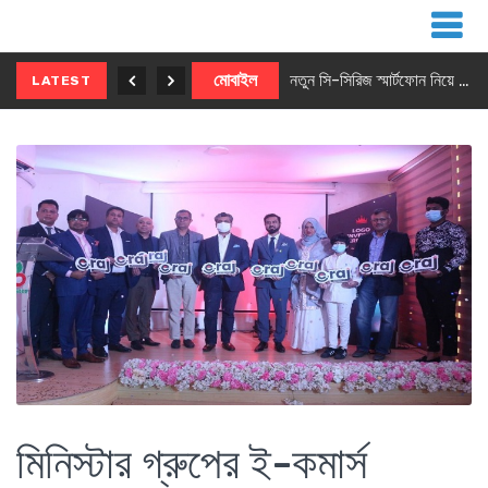
নতুন ৫জি মাস্টার ফোন আনছে ইনফিনিক্স
মোবাইল
নতুন সি-সিরিজ স্মার্টফোন নিয়ে আসছে রিয়েলমি
LATEST
মিনিস্টার গ্রুপের ই-কমার্স