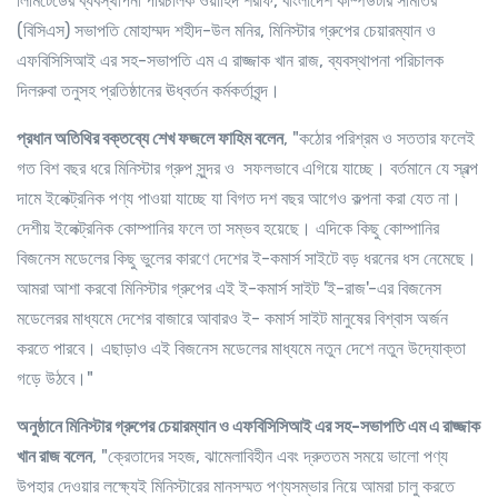
লিমিটেডের ব্যবস্থাপনা পরিচালক ওয়াহিদ শরীফ, বাংলাদেশ কম্পিউটার সমিতির
(বিসিএস) সভাপতি মোহাম্মদ শহীদ-উল মনির, মিনিস্টার গ্রুপের চেয়ারম্যান ও
এফবিসিসিআই এর সহ-সভাপতি এম এ রাজ্জাক খান রাজ, ব্যবস্থাপনা পরিচালক
দিলরুবা তনুসহ প্রতিষ্ঠানের ঊধ্বর্তন কর্মকর্তাবৃন্দ।
প্রধান অতিথির বক্তব্যে শেখ ফজলে ফাহিম বলেন
, "কঠোর পরিশ্রম ও সততার ফলেই
গত বিশ বছর ধরে মিনিস্টার গ্রুপ সুন্দর ও সফলভাবে এগিয়ে যাচ্ছে। বর্তমানে যে স্বল্প
দামে ইলেক্ট্রনিক পণ্য পাওয়া যাচ্ছে যা বিগত দশ বছর আগেও কল্পনা করা যেত না।
দেশীয় ইলেক্ট্রনিক কোম্পানির ফলে তা সম্ভব হয়েছে। এদিকে কিছু কোম্পানির
বিজনেস মডেলের কিছু ভুলের কারণে দেশের ই-কমার্স সাইটে বড় ধরনের ধস নেমেছে।
আমরা আশা করবো মিনিস্টার গ্রুপের এই ই-কমার্স সাইট 'ই-রাজ'-এর বিজনেস
মডেলেরর মাধ্যমে দেশের বাজারে আবারও ই- কমার্স সাইট মানুষের বিশ্বাস অর্জন
করতে পারবে। এছাড়াও এই বিজনেস মডেলের মাধ্যমে নতুন দেশে নতুন উদ্যোক্তা
গড়ে উঠবে।"
অনুষ্ঠানে মিনিস্টার গ্রুপের চেয়ারম্যান ও এফবিসিসিআই এর সহ-সভাপতি এম এ রাজ্জাক
খান রাজ বলেন
, "ক্রেতাদের সহজ, ঝামেলাবিহীন এবং দ্রুততম সময়ে ভালো পণ্য
উপহার দেওয়ার লক্ষ্যেই মিনিস্টারের মানসম্মত পণ্যসম্ভার নিয়ে আমরা চালু করতে