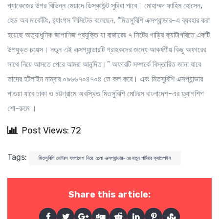
প্যাকেজের উপর বিভিন্ন মেয়াদে ডিস্কাউন্ট সুবিধা পাবে।
মোহাম্মদ ফাহিম হোসেন,
হেড অব মার্কেটিং, র‍্যাংগস লিমিটেড
বলেছেন, “মিতসুবিশি এক্সপ্যান্ডার-এ ব্যবহার করা
হয়েছে অত্যাধুনিক জাপানিজ প্রযুক্তি যা বাজারের ৭ সিটের গাড়ির ক্যাটাগরিতে একটি
উপযুক্ত চয়েস। নতুন এই এক্সপ্যান্ডারটি গ্রাহকদের জন্যে আকর্ষণীয় কিছু অফারের
সাথে নিয়ে আসতে পেরে আমরা আনন্দিত।” অফারটি সম্পর্কে বিস্তারিত জানা যাবে
তাদের হটলাইন নাম্বার ০৯৬৬৭০৪৭০৪ তে কল করে। এবং মিতসুবিশি এক্সপ্যান্ডার
পাওয়া যাবে ঢাকা ও চট্টগ্রামে অবস্থিত মিতসুবিশি মোটরস বাংলাদেশ-এর ফ্ল্যাগশিপ
শো-রুমে ।
Post Views: 72
Tags:
মিতসুবিশি মোটরস বাংলাদেশ নিয়ে এলো এক্সপ্যান্ডার-এর নতুন পার্টনার ক্যাম্পেইন
Share this article: