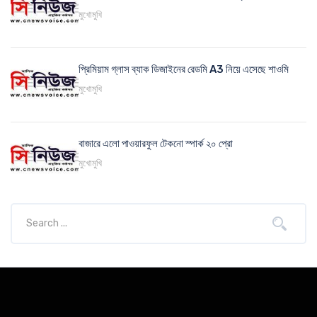
মুখোমুখি
প্রিমিয়াম গ্লাস ব্যাক ডিজাইনের রেডমি A3 নিয়ে এসেছে শাওমি
মুখোমুখি
বাজারে এলো পাওয়ারফুল টেকনো স্পার্ক ২০ প্রো
মুখোমুখি