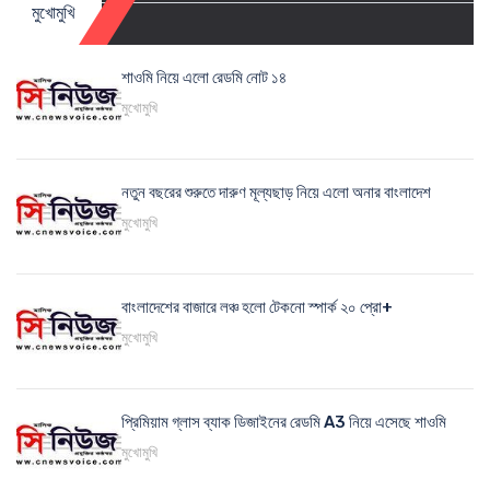
মুখোমুখি
শাওমি নিয়ে এলো রেডমি নোট ১৪
মুখোমুখি
নতুন বছরের শুরুতে দারুণ মূল্যছাড় নিয়ে এলো অনার বাংলাদেশ
মুখোমুখি
বাংলাদেশের বাজারে লঞ্চ হলো টেকনো স্পার্ক ২০ প্রো+
মুখোমুখি
প্রিমিয়াম গ্লাস ব্যাক ডিজাইনের রেডমি A3 নিয়ে এসেছে শাওমি
মুখোমুখি