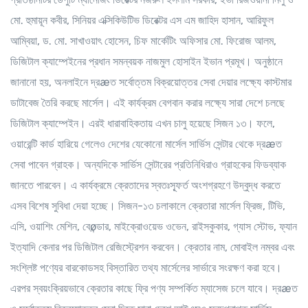
মো. হুমায়ূন কবীর, সিনিয়র এক্সিকিউটিভ ডিরেক্টর এস এম জাহিদ হাসান, আরিফুল
আম্বিয়া, ড. মো. সাখাওয়াৎ হোসেন, চিফ মার্কেটিং অফিসার মো. ফিরোজ আলম,
ডিজিটাল ক্যাম্পেইনের প্রধান সমন্বয়ক নাজমুল হোসাইন ইভান প্রমূখ। অনুষ্ঠানে
জানানো হয়, অনলাইনে দ্রæত সর্বোত্তম বিক্রয়োত্তর সেবা দেয়ার লক্ষ্যে কাস্টমার
ডাটাবেজ তৈরি করছে মার্সেল। এই কার্যক্রম বেগবান করার লক্ষ্যে সারা দেশে চলছে
ডিজিটাল ক্যাম্পেইন। এরই ধারাবাহিকতায় এখন চালু হয়েছে সিজন ১৩। ফলে,
ওয়ারেন্টি কার্ড হারিয়ে গেলেও দেশের যেকোনো মার্সেল সার্ভিস সেন্টার থেকে দ্রæত
সেবা পাবেন গ্রাহক। অন্যদিকে সার্ভিস সেন্টারের প্রতিনিধিরাও গ্রাহকের ফিডব্যাক
জানতে পারবেন। এ কার্যক্রমে ক্রেতাদের স্বতঃস্ফূর্ত অংশগ্রহণে উদ্বুদ্ধ করতে
এসব বিশেষ সুবিধা দেয়া হচ্ছে। সিজন-১৩ চলাকালে ক্রেতারা মার্সেল ফ্রিজ, টিভি,
এসি, ওয়াশিং মেশিন, বেøন্ডার, মাইক্রোওয়েভ ওভেন, রাইসকুকার, গ্যাস স্টোভ, ফ্যান
ইত্যাদি কেনার পর ডিজিটাল রেজিস্ট্রেশন করবেন। ক্রেতার নাম, মোবাইল নম্বর এবং
সংশ্লিষ্ট পণ্যের বারকোডসহ বিস্তারিত তথ্য মার্সেলের সার্ভারে সংরক্ষণ করা হবে।
এরপর স্বয়ংক্রিয়ভাবে ক্রেতার কাছে ফ্রি পণ্য সম্পর্কিত ম্যাসেজ চলে যাবে। দ্রæত