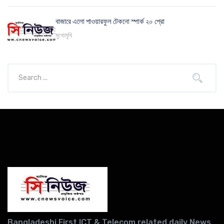
বাজারে এলো পাওয়ারফুল টেকনো স্পার্ক ২০ প্রো
মুখোমুখি
Bangladeshi First ICT & Telecom related daily News