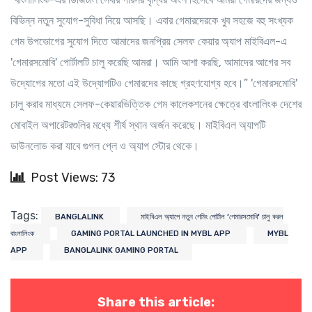
বিভিন্ন নতুন সুযোগ-সুবিধা নিয়ে আসছি। এবার গেমারদেরকে খুব সহজে বহু সংখ্যক
গেম উপভোগের সুযোগ দিতে আমাদের জনপ্রিয় সেলফ কেয়ার অ্যাপ মাইবিএল-এ
'গেমারসমোবি' পোর্টালটি চালু করেছি আমরা। আমি আশা করছি, আমাদের আগের সব
উদ্যোগের মতো এই উদ্যোগটিও গেমারদের কাছে গ্রহণযোগ্য হবে।” 'গেমারসমোবি'
চালু করার মাধ্যমে সেলফ-কেয়ারভিত্তিক গেম কালেকশনের ক্ষেত্রে বাংলালিংক দেশের
মোবাইল অপারেটরগুলির মধ্যে শীর্ষ স্থান অর্জন করেছে। মাইবিএল অ্যাপটি
ডাউনলোড করা যাবে গুগল প্লে ও অ্যাপ স্টোর থেকে।
Post Views: 73
Tags:
BANGLALINK
মাইবিএল অ্যাপে নতুন গেমিং পোর্টাল ‘গেমারসমোবি‘ চালু করল
বাংলালিংক
GAMING PORTAL LAUNCHED IN MYBL APP
MYBL
APP
BANGLALINK GAMING PORTAL
Share this article: