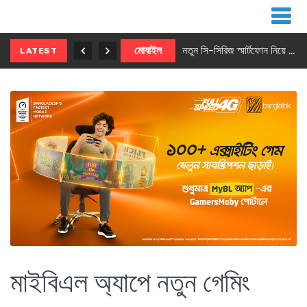
নতুন ৫জি মাস্টার ফোন আনছে ইনফিনিক্স
মোবাইল
নতুন সি-সিরিজ স্মার্টফোন নিয়ে আসছে রিয়েলমি
LATEST
মাইবিএল অ্যাপে নতুন গেমিং