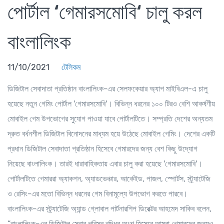
পোর্টাল ‘গেমারসমোবি‘ চালু করল
বাংলালিংক
11/10/2021
টেলিকম
ডিজিটাল সেবাদাতা প্রতিষ্ঠান বাংলালিংক-এর সেলফকেয়ার অ্যাপ মাইবিএল-এ চালু
হয়েছে নতুন গেমিং পোর্টাল 'গেমারসমোবি'। বিভিন্ন ধরনের ১০০ টিরও বেশি আকর্ষণীয়
মোবাইল গেম উপভোগের সুযোগ পাওয়া যাবে পোর্টালটিতে। সম্প্রতি দেশের অন্যতম
দ্রুত বর্ধনশীল ডিজিটাল বিনোদনের মাধ্যম হয়ে উঠেছে মোবাইল গেমিং। দেশের একটি
প্রধান ডিজিটাল সেবাদাতা প্রতিষ্ঠান হিসেবে গেমারদের জন্য বেশ কিছু উদ্যোগ
নিয়েছে বাংলালিংক। তারই ধারাবাহিকতায় এবার চালু করা হয়েছে 'গেমারসমোবি'।
পোর্টালটিতে গেমাররা অ্যাকশন, অ্যাডভেঞ্চার, আর্কেইড, পাজল, স্পোর্টস, স্ট্র্যাটেজি
ও রেসিং-এর মতো বিভিন্ন ধরনের গেম বিনামূল্যে উপভোগ করতে পারবে।
বাংলালিংক-এর স্ট্র্যাটেজি অ্যান্ড গ্লোবাল পার্টনারশিপ ডিরেক্টর আহমেদ সাকিব বলেন,
“বাংলালিংক-এর ডিজিটাল সেবার পরিসর বৃদ্ধির অংশ হিসেবে আমরা গেমারদের জন্যও