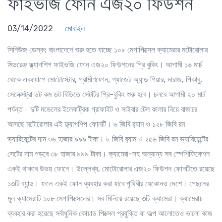
ফাইভজি ফোন এজ২০ ফিউশন
03/14/2022
মোবাইল
সিনিউজ ডেস্ক:
বাংলাদেশে শুরু হতে যাচ্ছে ১০৮ মেগাপিক্সেল ক্যামেরার মটোরোলার
মিডরেঞ্জ ফ্ল্যাগশিপ ফাইভজি ফোন এজ২০ ফিউশনের প্রি বুকিং। আগামী ১৬ মার্চ
থেকে একযোগে মোটোস্টোর, গ্রামীণফোন, গ্যাজেট অ্যান্ড গিয়ার, দারাজ, পিকাবু,
সেলেক্সট্রা ডট কম ডট বিডিতে সেটটির প্রি-বুকিং শুরু হবে। চলবে আগামী ২০ মার্চ
পর্যন্ত। দুটি মডেলের ইলেকট্রিক গ্রাফাইট ও সাইবার টেল কালার নিয়ে বাজারে
আসছে মটোরোলার এই ফ্ল্যাগশিপ ফোনটি। ৬ জিবি র‌্যাম ও ১২৮ জিবি রম
ভ্যারিয়েন্টের দাম ৩৬ হাজার ৯৯৯ টাকা। ৮ জিবি র‌্যাম ও ২৫৬ জিবি রম ভ্যারিয়েন্টের
সেটের দাম পড়বে ৩৮ হাজার ৯৯৯ টাকা। ক্যামেরা-সহ অন্যান্য সব স্পেশিফিকেশন
একই থাকবে উভয় ফোনে। উল্লেখ্য, মোটোরোলার এজ২০ ফিউশন ফোনটিতে রয়েছে
১৩টি ব্যান্ড। ফলে একই ফোন ব্যবহার করা যাবে পৃথিবীর যেকোনও দেশে। পেছনের
মূল ক্যামেরাটি ১০৮ মেগাপিক্সেলের। সব মিলিয়ে রয়েছে ৩টি ক্যামেরা। ক্যামেরায়
ব্যবহার করা হয়েছে সর্বাধুনিক কোয়াড পিক্সেল প্রযুক্তি যা অল্প আলোতেও ভালো কাজ