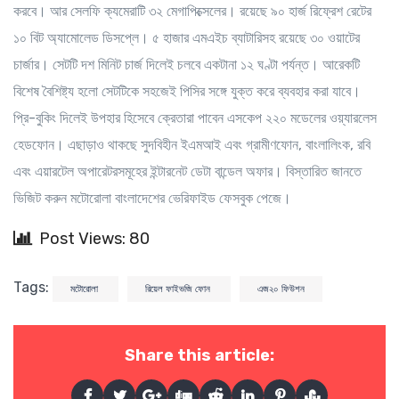
করবে। আর সেলফি ক্যমেরাটি ৩২ মেগাপিক্সেলের। রয়েছে ৯০ হার্জ রিফ্রেশ রেটের
১০ বিট অ্যামোলেড ডিসপ্লে। ৫ হাজার এমএইচ ব্যাটারিসহ রয়েছে ৩০ ওয়াটের
চার্জার। সেটটি দশ মিনিট চার্জ দিলেই চলবে একটানা ১২ ঘণ্টা পর্যন্ত। আরেকটি
বিশেষ বৈশিষ্ট্য হলো সেটটিকে সহজেই পিসির সঙ্গে যুক্ত করে ব্যবহার করা যাবে।
প্রি-বুকিং দিলেই উপহার হিসেবে ক্রেতারা পাবেন এসকেপ ২২০ মডেলের ওয়্যারলেস
হেডফোন। এছাড়াও থাকছে সুদবিহীন ইএমআই এবং গ্রামীণফোন, বাংলালিংক, রবি
এবং এয়ারটেল অপারেটরসমূহের ইন্টারনেট ডেটা বান্ডেল অফার। বিস্তারিত জানতে
ভিজিট করুন মটোরোলা বাংলাদেশের ভেরিফাইড ফেসবুক পেজে।
Post Views: 80
Tags:
মটোরোলা
রিয়েল ফাইভজি ফোন
এজ২০ ফিউশন
Share this article: