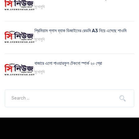
মুখোমুখি
প্রিমিয়াম গ্লাস ব্যাক ডিজাইনের রেডমি A3 নিয়ে এসেছে শাওমি
মুখোমুখি
বাজারে এলো পাওয়ারফুল টেকনো স্পার্ক ২০ প্রো
মুখোমুখি