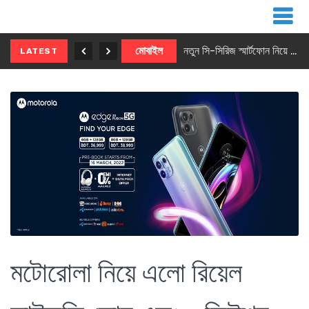
নতুন ৫জি মাস্টার ফোন আনছে ইনফিনিক্স
মোবাইল
নতুন সি-সিরিজ স্মার্টফোন নিয়ে আসছে রিয়েলমি
LATEST
মটোরোলা নিয়ে এলো রিয়েল