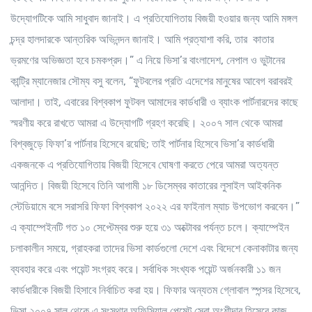
উদ্যোগটিকে আমি সাধুবাদ জানাই। এ প্রতিযোগিতায় বিজয়ী হওয়ার জন্য আমি মঙ্গল
চন্দ্র হালদারকে আন্তরিক অভিনন্দন জানাই। আমি প্রত্যাশা করি, তার কাতার
ভ্রমণের অভিজ্ঞতা হবে চমকপ্রদ।” এ নিয়ে ভিসা’র বাংলাদেশ, নেপাল ও ভুটানের
কান্ট্রি ম্যানেজার সৌম্য বসু বলেন, “ফুটবলের প্রতি এদেশের মানুষের আবেগ বরাবরই
আলাদা। তাই, এবারের বিশ্বকাপ ফুটবল আমাদের কার্ডধারী ও ব্যাংক পার্টনারদের কাছে
স্মরণীয় করে রাখতে আমরা এ উদ্যোগটি গ্রহণ করেছি। ২০০৭ সাল থেকে আমরা
বিশ্বজুড়ে ফিফা’র পার্টনার হিসেবে রয়েছি; তাই পার্টনার হিসেবে ভিসা’র কার্ডধারী
একজনকে এ প্রতিযোগিতায় বিজয়ী হিসেবে ঘোষণা করতে পেরে আমরা অত্যন্ত
আনন্দিত। বিজয়ী হিসেবে তিনি আগামী ১৮ ডিসেম্বর কাতারের লুসাইল আইকনিক
স্টেডিয়ামে বসে সরাসরি ফিফা বিশ্বকাপ ২০২২ এর ফাইনাল ম্যাচ উপভোগ করবেন।”
এ ক্যাম্পেইনটি গত ১০ সেপ্টেম্বর শুরু হয়ে ৩১ অক্টোবর পর্যন্ত চলে। ক্যাম্পেইন
চলাকালীন সময়ে, গ্রাহকরা তাদের ভিসা কার্ডগুলো দেশে এবং বিদেশে কেনাকাটার জন্য
ব্যবহার করে এবং পয়েন্ট সংগ্রহ করে। সর্বাধিক সংখ্যক পয়েন্ট অর্জনকারী ১১ জন
কার্ডধারীকে বিজয়ী হিসাবে নির্বাচিত করা হয়। ফিফার অন্যতম গ্লোবাল স্পন্সর হিসেবে,
ভিসা ২০০৭ সাল থেকে এ সংস্থার অফিসিয়াল পেমেন্ট সেবা অংশীদার হিসেবে কাজ