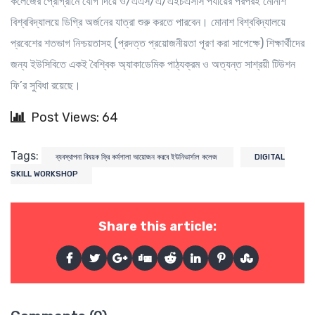
কলেজের প্রোগ্রামে যোগ দিয়ে ও/এএস/এ/এইচএসসি পর্যায়ের পরপরই মোনাশ
বিশ্ববিদ্যালয়ে ডিগ্রি অর্জনের যাত্রা শুরু করতে পারবেন। মোনাশ বিশ্ববিদ্যালয়ে
প্রবেশের শতভাগ নিশ্চয়তাসহ (প্রদত্ত প্রয়োজনীয়তা পূরণ করা সাপেক্ষে) শিক্ষার্থীদের
জন্য ইউসিবিতে একই বৈশ্বিক অ্যাকাডেমিক পাঠ্যক্রম ও অত্যন্ত সাশ্রয়ী টিউশন
ফি’র সুবিধা রয়েছে।
Post Views: 64
Tags:
ব্যবস্থাপনা বিষয়ক ফ্রি কর্মশালা আয়োজন করবে ইউনিভার্সাল কলেজ
DIGITAL
SKILL WORKSHOP
Share this article: