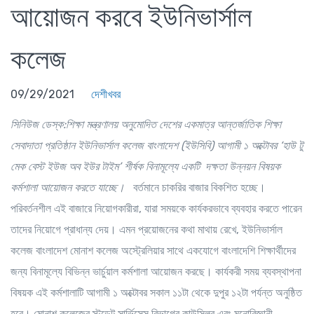
আয়োজন করবে ইউনিভার্সাল
কলেজ
09/29/2021
দেশীখবর
সিনিউজ ডেস্ক:শিক্ষা মন্ত্রণালয় অনুমোদিত দেশের একমাত্র আন্তর্জাতিক শিক্ষা
সেবাদাতা প্রতিষ্ঠান ইউনিভার্সাল কলেজ বাংলাদেশ (ইউসিবি) আগামী ১ অক্টোবর
‘
হাউ টু
মেক বেস্ট ইউজ অব ইউর টাইম
’
শীর্ষক বিনামূল্যে একটি দক্ষতা উন্নয়ন বিষয়ক
কর্মশালা আয়োজন করতে যাচ্ছে।
বর্তমানে চাকরির বাজার বিকশিত হচ্ছে।
পরিবর্তনশীল এই বাজারে নিয়োগকারীরা, যারা সময়কে কার্যকরভাবে ব্যবহার করতে পারেন
তাদের নিয়োগে প্রাধান্য দেয়। এমন প্রয়োজনের কথা মাথায় রেখে, ইউনিভার্সাল
কলেজ বাংলাদেশ মোনাশ কলেজ অস্ট্রেলিয়ার সাথে একযোগে বাংলাদেশি শিক্ষার্থীদের
জন্য বিনামূল্যে বিভিন্ন ভার্চুয়াল কর্মশালা আয়োজন করছে। কার্যকরী সময় ব্যবস্থাপনা
বিষয়ক এই কর্মশালাটি আগামী ১ অক্টোবর সকাল ১১টা থেকে দুপুর ১২টা পর্যন্ত অনুষ্ঠিত
হবে। মোনাশ কলেজের স্টুডেন্ট সার্ভিসেস বিভাগের কাউন্সিলর এবং মনোবিজ্ঞানী