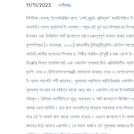
11/11/2023
দেশীখবর
সিনিউজ ডেস্ক;
ইলেকট্রনিক্স খাতে ‘বেস্ট ব্র্যান্ড এক্সিলেন্স’ ক্যাটাগরিত
অনলাইন সেলস প্ল্যাটফর্ম ই-প্লাজা। প্রায় দুই যুগ ধরে বিশ্বমানের ইলেক
উন্নয়ন এবং ডিজিটাল স্মার্ট বাংলাদেশ গঠনে গুরুত্বপূর্ণ অবদান রাখায় 
বৃহস্পতিবার (৯ নভেম্বর, ২০২৩) রাজধানীর ইন্টারকন্টিনেন্টাল হোটেলে আ
অতিথি জাতীয় সংসদের স্পিকার ড. শিরীন শারমিন চৌধুরী’র কাছ থেকে ই-কমা
ডিরেক্টর নিশাত তাসনিম শুচি এবং ওয়ালটন প্লাজার চিফ এক্সিকিউটিভ অফি
মুনশি, ডাক ও টেলিযোগাযোগমন্ত্রী মোস্তাফা জব্বার, তথ্য ও যোগাযোগপ্
ই-ক্যাব সভাপতি শমী কায়সার। পুরস্কার প্রাপ্তির প্রতিক্রিয়ায় ওয়াল
পুরস্কার পাওয়ার পর দায়িত্ব আরো বেড়ে যায়। ওয়ালটন দেশের ইলেকট্রনিক
পথিকৃৎ। বৈশ্বিক অর্থনীতিতে সুদৃঢ় অবস্থান ও স্মার্ট বাংলাদেশ বিনির্মা
আমরা থেমে থাকিনি। ঘরে বসে অনলাইনের মাধ্যমে গ্রাহকরা পণ্য কিনতে 
পরে এই ই-কমার্স খাত আরো বেগবান হয়েছে। এভাবে বাংলাদেশে ই-কমার্সকে
কাতারে উঠে আসবে ওয়ালটন। সে লক্ষ্য অর্জনে এই পুরস্কার আমাদের উৎ