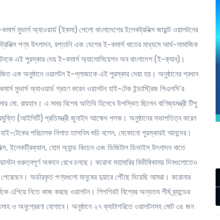
ে ই-কমার্স মুভার্স অ্যাওয়ার্ড (ইকমা) পেলো বাংলাদেশের ইলেকট্রনিক্স জায়ান্ট ওয়ালটনের
ট্রনিক্স পণ্য উৎপাদন, রপ্তানি এবং দেশের ই-কমার্স খাতের মাধ্যমে আর্থ-সামাজিক
ওয়ালটনকে এই পুরস্কার দেয় ই-কমার্স অ্যাসোসিয়েশন অব বাংলাদেশ (ই-ক্যাব)।
য়োজিত এক অনুষ্ঠানে ওয়ালটন ই-প্লাজাকে এই পুরস্কার দেয়া হয়। অনুষ্ঠানের প্রধান
র্স মুভার্স অ্যাওয়ার্ড গ্রহণ করেন ওয়ালটন হাই-টেক ইন্ডাস্ট্রিজ পিএলসি’র
সার মো. রায়হান। এ সময় বিশেষ অতিথি হিসেবে উপস্থিত ছিলেন বাণিজ্যমন্ত্রী টিপু
রযুক্তি (আইসিটি) প্রতিমন্ত্রী জুনাইদ আহ্মেদ পলক। অনুষ্ঠানের সভাপতিত্ব করেন
টন হাই-টেকের পরিচালক নিশাত তাসনিম শুচি বলেন, যেকোনো পুরস্কারই আনন্দের।
্স, ইলেকট্রিক্যাল, হোম অ্যান্ড কিচেন এবং ডিজিটাল ডিভাইস উৎপাদন খাতে
ণে ওয়ালটন গুরুত্বপূর্ণ অবদান রেখে চলছে। করোনা মহামারির বিভীষিকাময় দিনগুলোতেও
পেরেছেন। অর্ডারকৃত পণ্যগুলো মানুষের দুয়ারে পৌঁছে দিয়েছি আমরা। করোনার
 এগিয়ে নিতে কাজ করছে ওয়ালটন। শিগগিরই বিশ্বের অন্যতম শীর্ষ ব্র্যান্ডের
সাহ ও অনুপ্রেরণা যোগাবে। অনুষ্ঠানে ২৭ ক্যাটাগরিতে ওয়ালটনসহ মোট ৩৪ জন