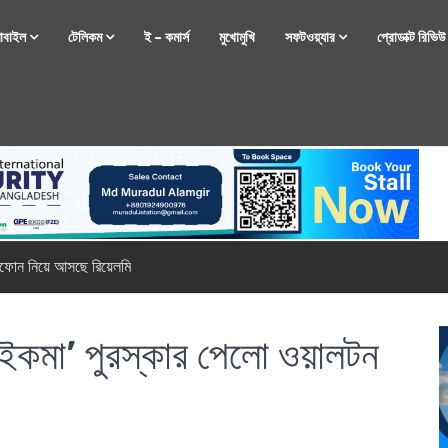
োবাইল
টেলিকম
ই – কমার্স
মুখোমুখি
সফটওয়্যার
প্রোডাক্ট রিভি
্টফোন নিয়ে আসছে রিয়েলমি
সেবে ‘ইকমা’ পুরস্কার পেলো ওয়ালটন