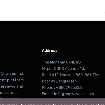
Address
The Monthly C-NEWS
Mirpur DOHS Avenue #3.
 News portal.
Road #12. House # 860-861. First
lent platform
floor A1,Bangladesh
terviews and
Phone : +88029855232
ider cross-
Email : info@cnewsvoice.com
ial clients
cnewsvoice2002@gmail.com