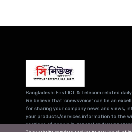
Bangladeshi First ICT & Telecom related daily
We believe that ‘cnewsvoice’ can be an excel
for sharing your company news and views, in
your products/services information to the w
sections of people in general and your potent