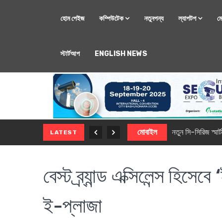
হোম পেইজ
কম্পিউটেক
নতুনপন্য
ল্যাপটপ
ম
স্টার্টআপ
ENGLISH NEWS
মোবাইল
নতুন সি-সিরিজ স্মার
LATEST
বেস্ট ব্র্যান্ড এক্সিলেন্স হি
ই-প্লাজা