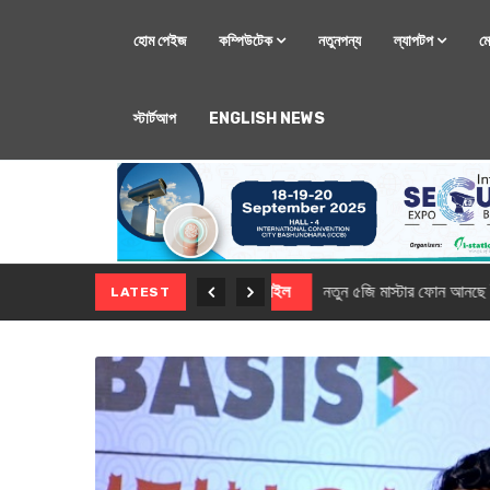
হোম পেইজ
কম্পিউটেক
নতুনপন্য
ল্যাপটপ
ম
স্টার্টআপ
ENGLISH NEWS
মোবাইল
নতুন সি-সিরিজ স্মার
LATEST