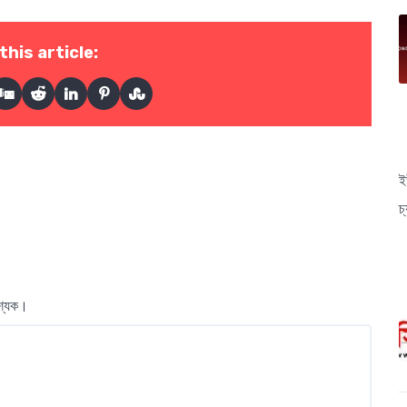
this article:
ই
চ
বশ্যক।