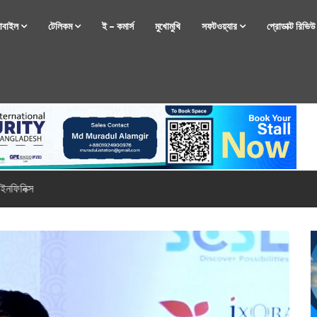
োবাইল
টেলিকম
ই – কমার্স
মুখোমুখি
সফটওয়্যার
প্রোডাক্ট রিভি
্টফোন নিয়ে আসছে রিয়েলমি