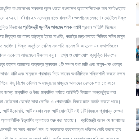
ও আধুনিক বাংলাদেশের সক্ষমতা তুলে ধরতে বাংলাদেশ অ্যাসোসিয়েশন অব সফটওয়্যার
ন ডে ২০২২। রবিবার ২০ নভেম্বর রাতে রাজধানীর গুলশানের লেকশোর হোটেলে উক্ত
ুক্তি বিভাগের
প্রতিমন্ত্রী জুনাইদ আহমেদ পলক এমপি
প্রধান অতিথি হিসেবে
িযুক্ত জাপানের রাষ্ট্রদূত ইতো নাওকি, পররাষ্ট্র মন্ত্রণালয়ের সিনিয়র সচিব মাসুদ
ি তোমহাইদ। উক্ত অনুষ্ঠানে বেসিস সভাপতি রাসেল টি আহমেদ এর সভাপতিত্বে
রিচালক একেএম আহমেদুল ইসলাম বাবু। তথ্য ও যোগাযোগ প্রযুক্তি বিভাগের
জিবুর রহমান আমাদের অত্যন্ত মূল্যবান ২টি সম্পদ যথা মাটি এবং মানুষ-কে গুরুত্ব
াও মাটি এবং মানুষকে প্রাধান্য দিয়ে তাদের অর্থনীতিকে শক্তিশালী করতে সক্ষম
ে লাগিয়ে কিছু বিশেষ কৌশল অবলম্বনের মাধ্যমে আমাদের দেশকে গত ১৩ বছরে
 জন্যে মাধ্যমিক ও উচ্চ মাধ্যমিক পর্যায়ে আইসিটি বিষয়কে অন্তর্ভূক্ত করা
নো ছোটবেলা থেকেই তারা কোডিং ও প্রোগ্রামিং বিষয়ে জ্ঞান অর্জন করতে পারে।
, স্মার্ট ইকোনমি, স্মার্ট সরকার এবং স্মার্ট সোসাইটি এই ৪টি বিষয়কে প্রাধান্য দেওয়া
ালিটিক ইত্যাদির ব্যবহারও শুরু করা হয়েছে। প্রতিমন্ত্রী বলেন যে জাপানের
মন্ত্রী সব সময় পরামর্শ দেন যে সরকারকে ব্যবসাবান্ধব পরিবেশ তৈরি করতে হবে
ম কৌশল যা আমরা অনুসরণ করি। অর্থাৎ সরকার ব্যবসাবান্ধব পরিবেশ আনবে ও