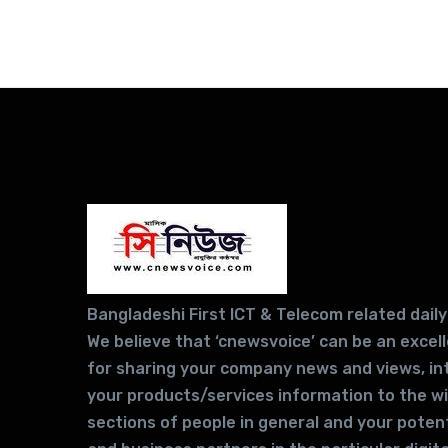
Bangladeshi First ICT & Telecom related daily
We believe that ‘cnewsvoice’ can be an excel
for sharing your company news and views, in
your products/services information to the w
sections of people in general and your potent