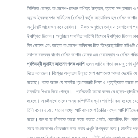
সিনিউজ ডেস্ক:
বাংলাদেশ-জাপান বাণিজ্য উন্নয়ন, ব্যবসা সম্প্রসারণ 
অ্যান্ড ইনফরমেশন সার্ভিসেস (বেসিস) কর্তৃক আয়োজিত হল বেসিস জাপা
অনুষ্ঠানটি আয়োজন করে বেসিস। উক্ত অনুষ্ঠানে তথ্য ও যোগাযোগ প্রয
উপস্থিত ছিলেন। অনুষ্ঠানে সম্মানিত অতিথি হিসেবে উপস্থিত ছিলেন ঢাকায় ন
বিন মোমেন এবং জাইকা বাংলাদেশ অফিসের চীফ রিপ্রেজেন্টেটিভ ইচিগুচ
স্বাগত বক্তব্য রাখেন বেসিস জাপান ডেস্ক এর চেয়ারম্যান ও বেসিস প
প্রতিমন্ত্রী জুনাইদ আহমেদ পলক এমপি
বলেন জাতির পিতা বঙ্গবন্ধু শেখ মু
দিতে বলেছেন। বিশ্বের অন্যতম উন্নত দেশ জাপানেও আমরা দেখেছি যে তার
হয়েছে। পলক বলেন যে মাননীয় প্রধানমন্ত্রী শিক্ষা ও প্রযুক্তিকে কাজ
উন্নতির শিখরে নিয়ে গেছেন। প্রতিমন্ত্রী আরো বলেন যে ছাত্র-ছাত্রীদের
হয়েছে। একইসাথে তাদের জন্য কম্পিউটার ল্যাব প্রতিষ্ঠা করা হয়েছে যে
তিনি বলেন ২০৪১ সালের মধ্যে স্মার্ট বাংলাদেশ তৈরির লক্ষ্যে স্মার্ট সিটিজেন
হচ্ছে। জনগণের জীবনকে আরো সহজ করতে এআই, রোবোটিক, বিগ ডেটা অ্যান
সাথে বাংলাদেশের যৌথভাবে কাজ করার এখুনি উপযুক্ত সময়। মাননীয় প্রধান
এবং বেসরকারি খাতকে ব্যবসা করতে হবে। এটাই বর্তমান সরকারের অন্যত