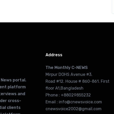
Address
The Monthly C-NEWS
Mirpur DOHS Avenue #3.
 News portal.
Road #12. House # 860-861. First
lent platform
floor A1,Bangladesh
terviews and
Phone : +88029855232
ider cross-
Email : info@cnewsvoice.com
ial clients
cnewsvoice2002@gmail.com