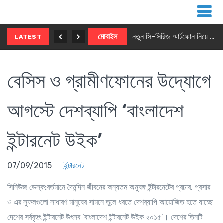
নতুন ৫জি মাস্টার ফোন আনছে ইনফিনিক্স
মোবাইল
নতুন সি-সিরিজ স্মার্টফোন নিয়ে আসছে রিয়েলমি
LATEST
বেসিস ও গ্রামীণফোনের উদ্যোগে
আগস্টে দেশব্যাপি ‘বাংলাদেশ
ইন্টারনেট উইক’
07/09/2015
ইন্টারনেট
সিনিউজ ডেস্ক:
বর্তমানে দৈনন্দিন জীবনের অন্যতম অনুষঙ্গ ইন্টারনেটের প্রচার, প্রসার
ও এর সুফলগুলো সাধারণ মানুষের সামনে তুলে ধরতে দেশব্যাপি আয়োজিত হতে যাচ্ছে
দেশের সর্ববৃহৎ ইন্টারনেট উৎসব ‘বাংলাদেশ ইন্টারনেট উইক ২০১৫’। দেশের তিনটি