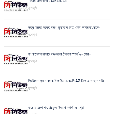
শাওমি নিয়ে এলো রেডমি নোট ১৪
মুখোমুখি
নতুন বছরের শুরুতে দারুণ মূল্যছাড় নিয়ে এলো অনার বাংলাদেশ
মুখোমুখি
বাংলাদেশের বাজারে লঞ্চ হলো টেকনো স্পার্ক ২০ প্রো+
মুখোমুখি
প্রিমিয়াম গ্লাস ব্যাক ডিজাইনের রেডমি A3 নিয়ে এসেছে শাওমি
মুখোমুখি
বাজারে এলো পাওয়ারফুল টেকনো স্পার্ক ২০ প্রো