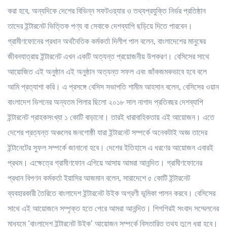
করা হবে, অন্যদিকে দেশের বিভিন্ন সফটওয়্যার ও তথ্যপ্রযুক্তি নির্ভর প্রতিষ্ঠান
তাদের ইন্টারনেট ভিত্তিক পণ্য বা সেবাকে দেশব্যাপি ছড়িয়ে দিতে পারবেন।
গ্রামীণফোনের প্রধান অর্থনৈতিক কর্মকর্তা দিলীপ পাল বলেন, বাংলাদেশের মানুষের
জীবনযাত্রায় ইন্টারনেট এখন একটি অত্যন্ত প্রয়োজনীয় উপকরণ। বেসিসের সাথে
আয়োজিত এই অনুষ্ঠান এই অনুষ্ঠান অত্যন্ত সফল এবং জাঁকজমকভাবে হবে বলে
আমি প্রত্যাশা করি। এ প্রসঙ্গে বেসিস সভাপতি শামীম আহসান বলেন, বেসিসের ওয়ান
বাংলাদেশ ভিশনের অন্যতম পিলার ছিলো ২০১৮ সাল নাগাদ প্রতিবছর দেশব্যাপি
ইন্টারনেট গ্রাহকসংখ্যা ১ কোটি বাড়ানো। তারই ধারাবাহিকতায় এই আয়োজন। এতে
দেশের প্রত্যন্ত অঞ্চলের জনগোষ্ঠী যারা ইন্টারনেট সম্পর্কে অনেকটাই অজ্ঞ তাদের
ইন্টানেটের সুফল সম্পর্কে জানানো হবে। দেশের ইতিহাসে এ ধরণের আয়োজন এবারই
প্রথম। এক্ষেত্রে গ্রামীণফোন এগিয়ে আসায় আমরা আনন্দিত। গ্রামীণফোনের
প্রধান বিপণন কর্মকর্তা ইয়াসির আজমান বলেন, সারাদেশে ৫ কোটি ইন্টারনেট
ব্যবহারকারী তৈরিতে বাংলাদেশ ইন্টারনেট উইক অগ্রণী ভূমিকা পালন করবে। বেসিসের
সাথে এই আয়োজনে সম্পৃক্ত হতে পেরে আমরা আনন্দিত। শিগগিরই সংবাদ সম্মেলনের
মাধ্যমে ‘বাংলাদেশ ইন্টারনেট উইক’ আয়োজন সম্পর্কে বিস্তারিত তথ্য তুলে ধরা হবে।