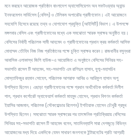
মনে করছেন আয়োজক প্রতিষ্ঠান বাংলাদেশ অ্যাসোসিয়েশন অব সফটওয়্যার অ্যান্ড
ইনফরমেশন সার্ভিসেস (বেসিস) ও টেলিকম অপারেটর গ্রামীণফোন। এই আয়োজনে
সহযোগি হিসেবে রয়েছে তথ্য ও যোগাযোগ প্রযুক্তি (আইসিটি) বিভাগ। এ উপলক্ষে
মঙ্গলবার বেসিস এবং গ্রামীণফোনের মধ্যে এক সমঝোতা স্মারক স্বাক্ষর অনুষ্ঠিত হয়।
বেসিসের নির্বাহী পরিচালক সামী আহমেদ ও গ্রামীণফোনের প্রধান ক্রয় কর্মকর্তা আসিফ
মোহাম্মদ তৌহিদ নিজ নিজ প্রতিষ্ঠানের পক্ষে চুক্তি স্বাক্ষর করেন। রাজধানীর বসুন্ধরা
আবাসিক এলাকাস্থ জিপি হাউজ-এ আয়োজিত এ অনুষ্ঠানে বেসিসের সিনিয়র সহ-
সভাপতি রাসেল টি আহমেদ, সহ-সভাপতি এম রাশিদুল হাসান, যুগ্ম-মহাসচিব
মোস্তাফিজুর রহমান সোহেল, পরিচালক আশরাফ আবির ও আরিফুল হাসান অপু
উপস্থিত ছিলেন। এছাড়া গ্রামীণফোনের পক্ষে প্রধান অর্থনৈতিক কর্মকর্তা দিলীপ
পাল, প্রধান কর্পোরেট অ্যাফেয়ার্স কর্মকর্তা মাহমুদ হোসেন, প্রধান বিপণন কর্মকর্তা
ইয়াসির আজমান, পরিচালক (স্টেকহোল্ডার রিলেশন) ইশতিয়াক হোসেন চৌধুরী প্রমুখ
উপস্থিত ছিলেন। সমঝোতা স্মারক স্বাক্ষরের পর তাৎক্ষনিক প্রতিক্রিয়ায় বেসিসের
সিনিয়র সহ-সভাপতি রাসেল টি আহমেদ বলেন, সাতদিনব্যাপি সারা দেশজুড়ে বিভিন্ন
আয়োজনের মধ্য দিয়ে একদিকে যেমন সাধারণ জনগনকে ইন্টারনেটের প্রতি আগ্রহী