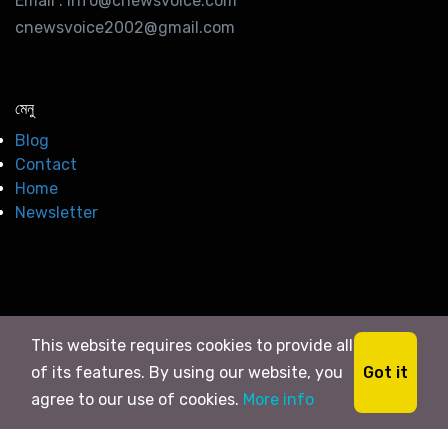
Email : info@cnewsvoice.com
cnewsvoice2002@gmail.com
মেনু
Blog
Contact
Home
Newsletter
This website requires cookies to provide all
Got it
of its features. By using our website, you
agree to our use of cookies.
More info
© 2026
সি নিউজ
. All right Reserved