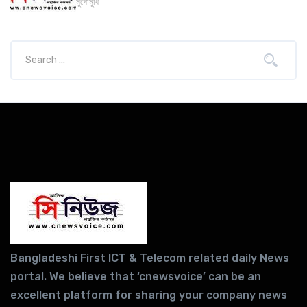
মুখোমুখি
Bangladeshi First ICT & Telecom related daily News
portal. We believe that ‘cnewsvoice’ can be an
excellent platform for sharing your company news