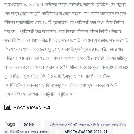
অ্যাওয়ার্ডস ২০২০-২১ এ বেসিসের সদস্য কোম্পানী, সরকারি প্রতিষ্ঠান এবং স্টুডেন্ট
দের মধ্যে থেকে আগ্রহী প্রতিষ্ঠানগুলো থেকে কয়েক ধাপে যাচাই বাছাইয়ের মাধ্যমে
বিভিন্ন ক্যাটাগরিতে মোট ৪০ টি প্রজেক্টকে এই প্রতিযোগিতায় অংশ নিতে নির্বাচন
করা হয়। প্রতিযোগিতায় বাংলাদেশ থেকে বিচারক হিসেবে বেসিস নির্বাহী পরিষদের
সভাপতি সৈয়দ আলমাস কবীর, সিনিয়ার সহ-সভাপতি ফারহানা এ রহমান, সহ-সভাপতি
(প্রশাসন) শোয়েব আহমেদ মাসুদ, সহ-সভাপতি মুশফিকুর রহমান, পরিচালক রাশাদ
কবির সহ মোট ৫জন অংশ নেন। বাংলাদেশ থেকে ইকোনমি কোঅর্ডিনেটর এর দায়িত্ব
পালন করেন রাশেদ কামাল। এছাড়াও বেসিস সচিবালয় থেকে পুরো কার্যক্রমের সমন্বয়ে
যুক্ত ছিলেন যুগ্ম-সচিব (রিসার্চ ফেলো) ইনামুল হাফিজ লতিফী এবং ট্রেড্‌
ফ্যাসিলিটেশন বিভাগের সহকারী ব্যবস্থাপক নাদিয়া তাবাসসুম। এবছর এপিকটা
অ্যাওয়ার্ডস মালয়েশিয়াতে ভার্চুয়ালি অনুষ্ঠিত হয়।
Post Views: 84
Tags:
BASIS
বেসিসের নেতৃত্বে আইসিটি অস্কারখ্যাত এপিকটা অ্যাওয়ার্ডস্ প্রতিযোগিতায়
অংশ নিয়ে ২টি অ্যাওয়ার্ড জিতেছে বাংলাদেশ
APICTA AWARDS 2020-21