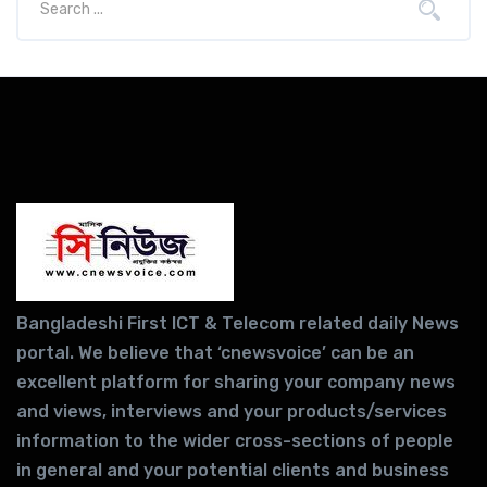
Bangladeshi First ICT & Telecom related daily News
portal. We believe that ‘cnewsvoice’ can be an
excellent platform for sharing your company news
and views, interviews and your products/services
information to the wider cross-sections of people
in general and your potential clients and business