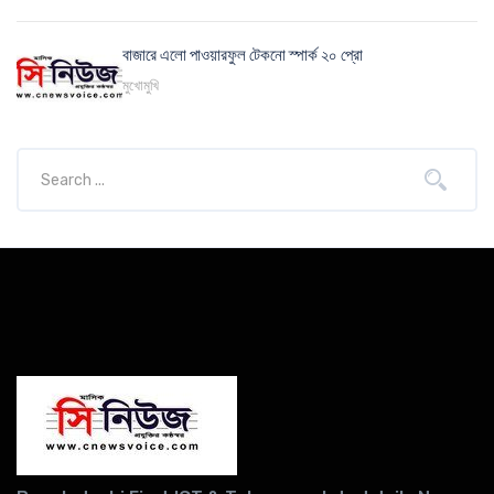
বাজারে এলো পাওয়ারফুল টেকনো স্পার্ক ২০ প্রো
মুখোমুখি