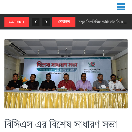
নতুন ৫জি মাস্টার ফোন আনছে ইনফিনিক্স
মোবাইল
নতুন সি-সিরিজ স্মার্টফোন নিয়ে আসছে রিয়েলমি
LATEST
বিসিএস এর বিশেষ সাধারণ সভা