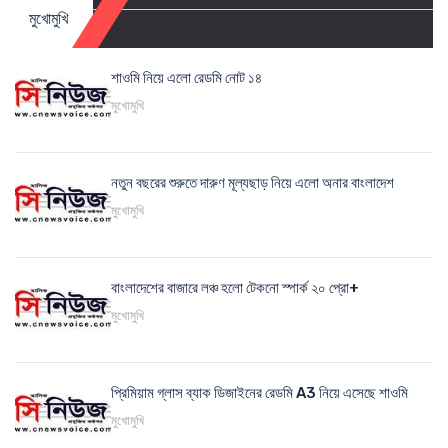
মুখোমুখি
শাওমি নিয়ে এলো রেডমি নোট ১৪
মুখোমুখি
নতুন বছরের শুরুতে দারুণ মূল্যছাড় নিয়ে এলো অনার বাংলাদেশ
মুখোমুখি
বাংলাদেশের বাজারে লঞ্চ হলো টেকনো স্পার্ক ২০ প্রো+
মুখোমুখি
প্রিমিয়াম গ্লাস ব্যাক ডিজাইনের রেডমি A3 নিয়ে এসেছে শাওমি
মুখোমুখি