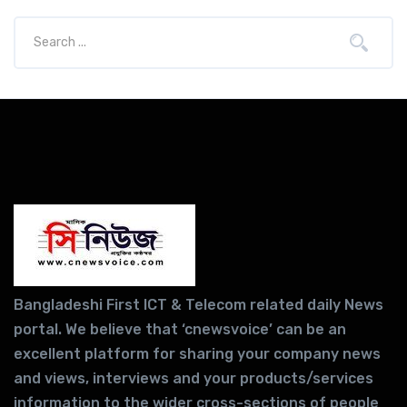
Bangladeshi First ICT & Telecom related daily News
portal. We believe that ‘cnewsvoice’ can be an
excellent platform for sharing your company news
and views, interviews and your products/services
information to the wider cross-sections of people