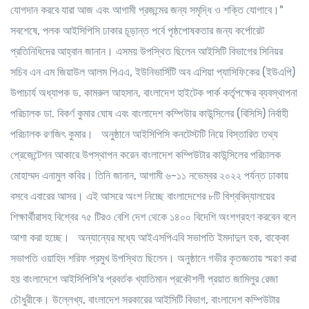
যোগদান করবে যারা আজ এবং আগামী প্রজন্মের জন্য সমৃদ্ধি ও শক্তি যোগাবে।"
সবশেষে, পলক আইসিপিসি ঢাকার চূড়ান্ত পর্বে পৃষ্ঠপোষকতার জন্য কর্পোরেট
প্রতিনিধিদের আহ্বান জানান। এসময় উপস্থিত ছিলেন আইসিটি বিভাগের সিনিয়র
সচিব এন এম জিয়াউল আলম পিএএ, ইউনিভার্সিটি অব এশিয়া প্যাসিফিকের (ইউএপি)
উপাচার্য অধ্যাপক ড. কামরুল আহসান, বাংলাদেশ হাইটেক পার্ক কর্তৃপক্ষের ব্যবস্থাপনা
পরিচালক ডা. বিকর্ণ কুমার ঘোষ এবং বাংলাদেশ কম্পিউার কাউন্সিলের (বিসিসি) নির্বাহী
পরিচালক রণজিৎ কুমার। অনুষ্ঠানে আইসিপিসি কনটেস্টটি নিয়ে বিস্তারিত তথ্য
প্রেজেন্টেশন আকারে উপস্থাপন করেন বাংলাদেশ কম্পিউটার কাউন্সিলের পরিচালক
মোহাম্মদ এনামুল কবির। তিনি জানান, আগামী ৬-১১ নভেম্বর ২০২২ পর্যন্ত ঢাকায়
বসবে এবারের আসর। এই আসরে অংশ নিচ্ছে বাংলাদেশের ৮টি বিশ্ববিদ্যালয়ের
শিক্ষার্থীরাসহ বিশ্বের ৭৫ টিরও বেশি দেশ থেকে ১৪০০ বিদেশি অংশগ্রহণ করবেন বলে
আশা করা হচ্ছে। অন্যান্যের মধ্যে আইএসপিএবি সভাপতি ইমদাদুল হক, বাক্কো
সভাপতি ওয়াহিদ শরিফ প্রমুখ উপস্থিত ছিলেন। অনুষ্ঠানে গভীর কৃতজ্ঞতায় স্মরণ করা
হয় বাংলাদেশে আইসিপিসি'র প্রবর্তক খ্যাতিমান প্রকৌশলী প্রয়াত জামিলুর রেজা
চৌধুরীকে। উল্লেখ্য, বাংলাদেশ সরকারের আইসিটি বিভাগ, বাংলাদেশ কম্পিউটার