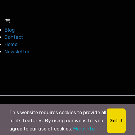
মেনু
Blog
Contact
Home
Newsletter
© 2026
সি নিউজ
. All right Reserved
This website requires cookies to provide all
Got it
of its features. By using our website, you
agree to our use of cookies.
More info