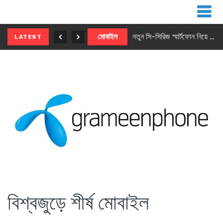
নতুন ৫জি মাস্টার ফোন আনছে ইনফিনিক্স
মোবাইল
নতুন সি-সিরিজ স্মার্টফোন নিয়ে আসছে রিয়েলমি
LATEST
বিশ্বজুড়ে শীর্ষ মোবাইল