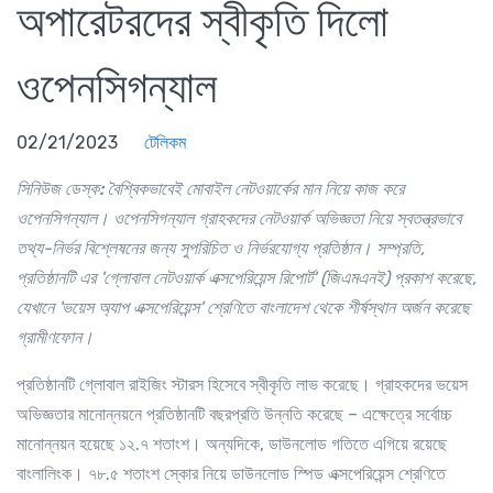
অপারেটরদের স্বীকৃতি দিলো
ওপেনসিগন্যাল
02/21/2023
টেলিকম
সিনিউজ ডেস্ক:
বৈশ্বিকভাবেই
মোবাইল
নেটওয়ার্কের
মান
নিয়ে
কাজ
করে
ওপেনসিগন্যাল।
ওপেনসিগন্যাল
গ্রাহকদের
নেটওয়ার্ক
অভিজ্ঞতা
নিয়ে
স্বতন্ত্রভাবে
তথ্য
-
নির্ভর
বিশ্লেষনের
জন্য
সুপরিচিত
ও
নির্ভরযোগ্য
প্রতিষ্ঠান।
সম্প্রতি
,
প্রতিষ্ঠানটি
এর
'
গ্লোবাল
নেটওয়ার্ক
এক্সপেরিয়েন্স
রিপোর্ট
'
(
জিএমএনই
)
প্রকাশ
করেছে
,
যেখানে
'
ভয়েস
অ্যাপ
এক্সপেরিয়েন্স
'
শ্রেণিতে
বাংলাদেশ
থেকে
শীর্ষস্থান
অর্জন
করেছে
গ্রামীণফোন।
প্রতিষ্ঠানটি গ্লোবাল রাইজিং স্টারস হিসেবে স্বীকৃতি লাভ করেছে। গ্রাহকদের ভয়েস
অভিজ্ঞতার মানোন্নয়নে প্রতিষ্ঠানটি বছরপ্রতি উন্নতি করেছে – এক্ষেত্রে সর্বোচ্চ
মানোন্নয়ন হয়েছে ১২.৭ শতাংশ। অন্যদিকে, ডাউনলোড গতিতে এগিয়ে রয়েছে
বাংলালিংক। ৭৮.৫ শতাংশ স্কোর নিয়ে ডাউনলোড স্পিড এক্সপেরিয়েন্স শ্রেণিতে