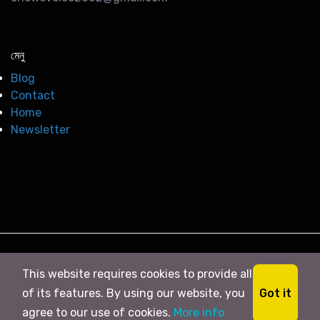
মেনু
Blog
Contact
Home
Newsletter
© 2026
সি নিউজ
. All right Reserved
This website requires cookies to provide all
Got it
of its features. By using our website, you
agree to our use of cookies.
More info