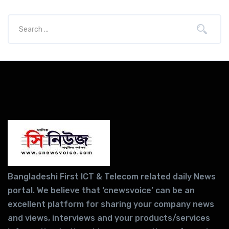
Bangladeshi First ICT & Telecom related daily News
portal. We believe that ‘cnewsvoice’ can be an
excellent platform for sharing your company news
and views, interviews and your products/services