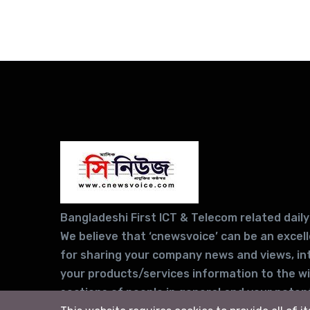
Bangladeshi First ICT & Telecom related daily
We believe that ‘cnewsvoice’ can be an excel
for sharing your company news and views, in
your products/services information to the w
sections of people in general and your potent