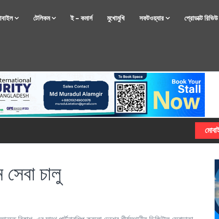
োবাইল
টেলিকম
ই – কমার্স
মুখোমুখি
সফটওয়্যার
প্রোডাক্ট রিভি
্টফোন নিয়ে আসছে রিয়েলমি
 সেবা চালু