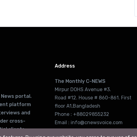
Address
The Monthly C-NEWS
Mirpur DOHS Avenue #3.
 News portal.
Road #12. House # 860-861. First
lent platform
floor A1,Bangladesh
terviews and
Phone : +88029855232
ider cross-
Email : info@cnewsvoice.com
ial clients
cnewsvoice2002@gmail.com