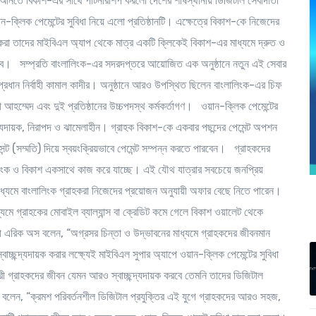
 আনতে বিকাশ-এর সাথে পার্টনারশিপ করলো দেশের শীর্ষস্থানীয় ডিজিটাল সেবাদাতা
ান-ক্লিক পেমেন্টের সুবিধা নিয়ে এলো প্রতিষ্ঠানটি। এক্ষেত্রে বিকাশ-কে নিজেদের
হকরা তাদের মাইবিএল অ্যাপ থেকে মাত্র একটি ক্লিকেই বিকাশ-এর মাধ্যমে দ্রুত ও
চিত করবে। সম্প্রতি বাংলালিংক-এর সদরদপ্তরে আয়োজিত এক অনুষ্ঠানে নতুন এই সেবার
্রধান নির্বাহী কামাল কাদীর। অনুষ্ঠানে আরও উপস্থিত ছিলেন বাংলালিংক-এর চিফ
ী আহম্মেদ এবং দুই প্রতিষ্ঠানের উচ্চপদস্থ কর্মকর্তাগণ। ওয়ান-ক্লিক পেমেন্টের
্যদায়ক, নিরাপদ ও ঝামেলাহীন। গ্রাহক বিকাশ-কে একবার পছন্দের পেমেন্ট অপশন
্ট (সম্মতি) দিয়ে স্বয়ংক্রিয়ভাবে পেমেন্ট সম্পন্ন করতে পারবেন। গ্রাহকদের
ালিংক ও বিকাশ একসাথে কাজ করে যাচ্ছে। এই যৌথ যাত্রার সবচেয়ে জনপ্রিয়
যমে বাংলালিংক গ্রাহকরা নিজেদের প্রয়োজন অনুযায়ী অফার বেছে নিতে পারেন।
যমে গ্রাহকের মোবাইল ব্যাল্যান্স বা ক্রেডিট কমে গেলে বিকাশ ওয়ালেট থেকে
াহী এরিক অস
বলেন, “অগ্রসর চিন্তা ও উদ্ভাবনের মাধ্যমে গ্রাহকদের জীবনমান
্ছন্দ্যদায়ক করার লক্ষ্যেই মাইবিএল সুপার অ্যাপে ওয়ান-ক্লিক পেমেন্টের সুবিধা
ী গ্রাহকদের জীবন যেমন আরও স্বাচ্ছন্দ্যদায়ক করবে তেমনি তাদের ডিজিটাল
বলেন, “ক্রমশ পরিবর্তনশীল ডিজিটাল প্রযুক্তির এই যুগে গ্রাহকদের আরও সহজ,