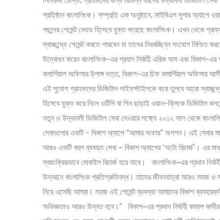
সিনিউজ ডেস্ক:
গ্রাহকদের জন্য বিভিন্ন ধরনের উদ্ভাবনী ডিজিটাল সেবা
প্রতিষ্ঠান বাংলালিংক। সম্প্রতি এক অনুষ্ঠানে, মাইবিএল সুপার অ্যাপে ওয়
পছন্দের পেমেন্ট মেথড হিসেবে যুক্ত করেছে বাংলালিংক। এখন থেকে গ্রা
স্বাচ্ছন্দ্যে পেমেন্ট করতে পারবেন যা তাদের নিরবচ্ছিন্ন সংযোগ নিশ্
উদ্বোধন করেন বাংলালিংক-এর প্রধান নির্বাহী এরিক অস এবং বিকাশ-এর প
কমার্শিয়াল অফিসার উপাঙ্গ দত্ত, বিকাশ-এর চিফ কমার্শিয়াল অফিসার আল
এই সুযোগ গ্রাহকদের ডিজিটাল লাইফস্টাইলকে করে তুলবে আরো স্বাচ্ছন্দ
হিসেবে যুক্ত করে নিলে ওটিপি বা পিন ছাড়াই ওয়ান-ক্লিকে ডিজিটাল কনসেন
নতুন ও উদ্ভাবনী ডিজিটাল সেবা দেওয়ার লক্ষ্যে ২০১২ সাল থেকে বাংল
সেবাগুলোর একটি - বিকাশ অ্যাপে “আমার অফার” অপশন। এই সেবার মাধ্
আরও একটি বহুল ব্যবহৃত সেবা – বিকাশ অ্যাপের ‘অটো রিচার্জ’। এর মাধ্
স্বয়ংক্রিয়ভাবে মোবাইল রিচার্জ হয়ে যাবে।
বাংলালিংক-এর প্রধান নির্ব
উন্নয়নে বাংলালিংক প্রতিশ্রুতিবদ্ধ। তাদের জীবনযাত্রা আরও সহজ ও স্বাচ
নিয়ে এসেছি আমরা। সহজ এই পেমেন্ট ব্যবস্থা আমাদের বিকাশ ব্যবহারকার
অভিজ্ঞতাও আরও উন্নত হবে।”
বিকাশ-এর প্রধান নির্বাহী কামাল কাদীর