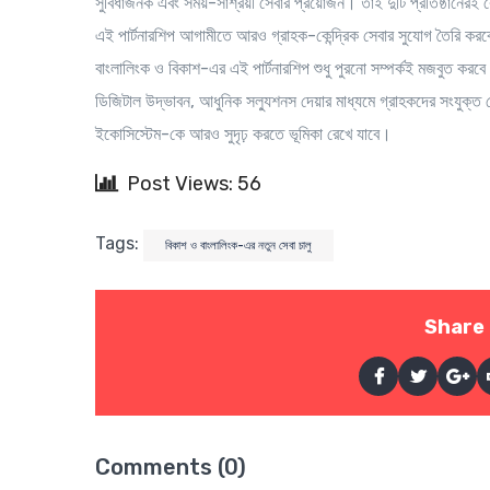
সুবিধাজনক এবং সময়-সাশ্রয়ী সেবার প্রয়োজন। তাই দুটি প্রতিষ্ঠানের
এই পার্টনারশিপ আগামীতে আরও গ্রাহক-কেন্দ্রিক সেবার সুযোগ তৈরি করবে
বাংলালিংক ও বিকাশ-এর এই পার্টনারশিপ শুধু পুরনো সম্পর্কই মজবুত করব
ডিজিটাল উদ্ভাবন, আধুনিক সল্যুশনস দেয়ার মাধ্যমে গ্রাহকদের সংযুক্ত 
ইকোসিস্টেম-কে আরও সুদৃঢ় করতে ভূমিকা রেখে যাবে।
Post Views: 56
Tags:
বিকাশ ও বাংলালিংক-এর নতুন সেবা চালু
Share 
Comments (0)